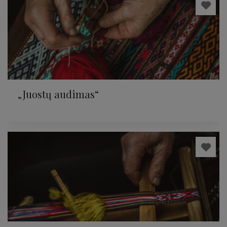
„Juostų audimas“