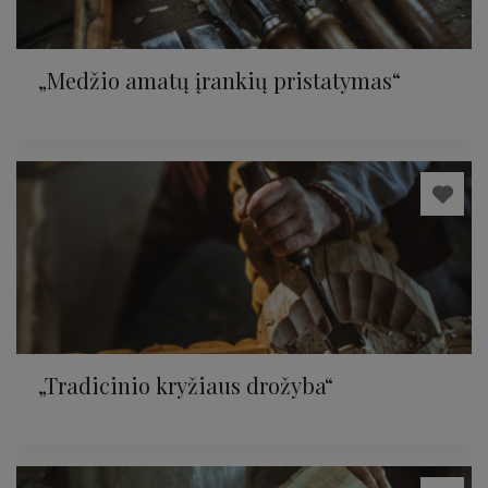
„Medžio amatų įrankių pristatymas“
„Tradicinio kryžiaus drožyba“