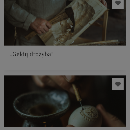
„Geldų drožyba“