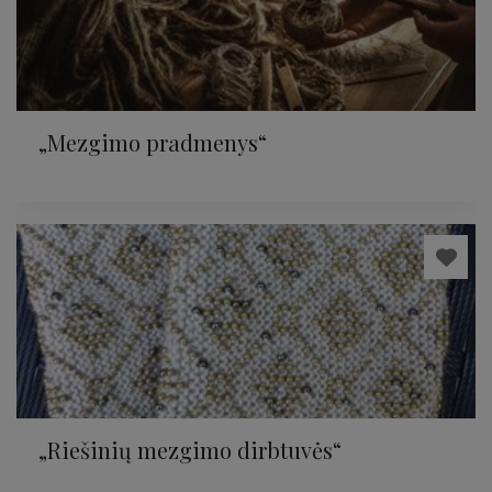
„Mezgimo pradmenys“
„Riešinių mezgimo dirbtuvės“