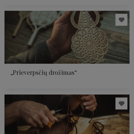
„Prieverpsčių drožimas“