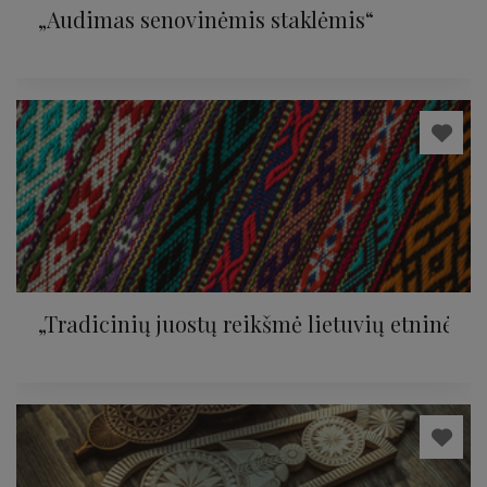
„Audimas senovinėmis staklėmis“
„Tradicinių juostų reikšmė lietuvių etninėje k