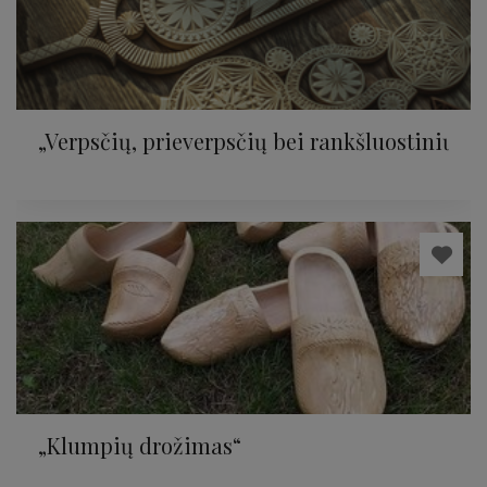
„Verpsčių, prieverpsčių bei rankšluostinių p
„Klumpių drožimas“