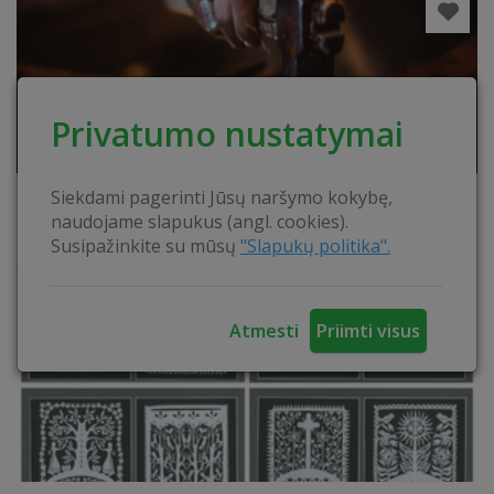
Privatumo nustatymai
Siekdami pagerinti Jūsų naršymo kokybę,
„Kožnas savo laimės kalvis“
naudojame slapukus (angl. cookies).
Susipažinkite su mūsų
"Slapukų politika".
Atmesti
Priimti visus