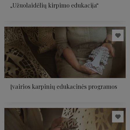
„Užuolaidėlių kirpimo edukacija“
Įvairios karpinių edukacinės programos