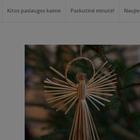
Kitos paslaugos kaime
Paskutinė minutė!
Nauji
ma
oma