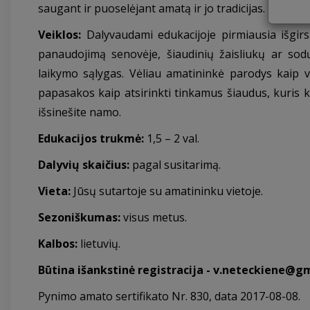
saugant ir puoselėjant amatą ir jo tradicijas.
Veiklos:
Dalyvaudami edukacijoje pirmiausia išgirsi
panaudojimą senovėje, šiaudinių žaisliukų ar sodų
laikymo sąlygas. Vėliau amatininkė parodys kaip v
papasakos kaip atsirinkti tinkamus šiaudus, kuris kok
išsinešite namo.
Edukacijos trukmė:
1,5 – 2 val.
Dalyvių
skaičius:
pagal susitarimą.
Vieta:
Jūsų sutartoje su amatininku vietoje.
Sezoniškumas:
visus metus.
Kalbos:
lietuvių.
Būtina išankstinė registracija -
v.neteckiene@gm
Pynimo amato sertifikato Nr. 830, data 2017-08-08.