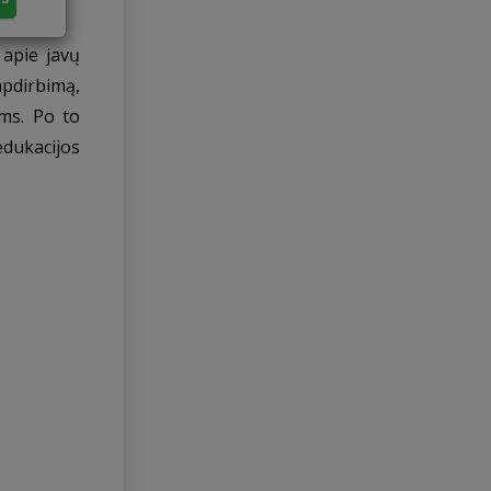
 apie javų
apdirbimą,
ems. Po to
edukacijos