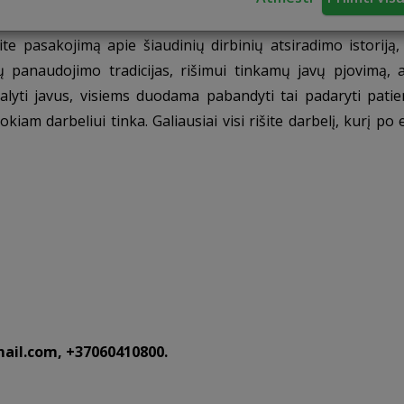
te pasakojimą apie šiaudinių dirbinių atsiradimo istoriją,
 panaudojimo tradicijas, rišimui tinkamų javų pjovimą, 
alyti javus, visiems duodama pabandyti tai padaryti pati
iam darbeliui tinka. Galiausiai visi rišite darbelį, kurį po 
ail.com
, +37060410800.