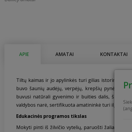
APIE
AMATAI
KONTAKTAI
Tiltų kaimas ir jo apylinkės turi gilias istorines ša
P
buvo šaunių audėjų, verpėjų, krepšių pynėjų, stalių
buvusi natūrali gyvenimo ir buities dalis, šiuo me
Sie
valdybos narė, s
ertifikuota amatininkė turi ilgametę p
(an
Edukacinės programos tikslas
Mokyti pinti iš žilvičio vytelių, paruošti žaliavas, ke