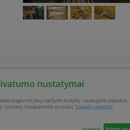
knis bei įvairių liaudies amatų tradicijas. Šiame krašte nuo s
rivatumo nustatymai
 ir kitų tradicinių amatų meistrų. Kažkada gyvoji kultūros
tu nyksta, o kas dar vis gyvuoja, tai tik amatininkų dėka.
kdami pagerinti Jūsų naršymo kokybę, naudojame slapukus
ynimo patirtį, kuria nori pasidalinti su visais aplinkiniais.
gl. cookies). Susipažinkite su mūsų
"Slapukų politika".
istis įgyta patirtimi, tobulėti ir pinti vis sudėtingesnius darb
Atmesti
Priimti vis