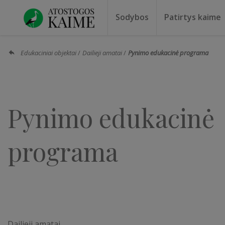
Sodybos
Patirtys kaime
Sodybos prie ežero
Sodybos vestuvėms
Sodybos poilsiui
Vilos, rezidencijos
Sodybos renginiams
Kempingai
Stovyklavietės
Pirties nuo
Baidarių nu
Edukaciniai objektai
Dailieji amatai
Pynimo edukacinė programa
Pynimo edukacinė
programa
Dailieji amatai