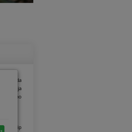
eno visada
 tradicija
 Šio kaimo
elius, taip
us