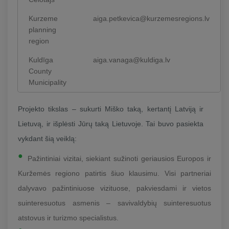
Kurzeme
aiga.petkevica@kurzemesregions.lv
planning
region
Kuldīga
aiga.vanaga@kuldiga.lv
County
Municipality
Projekto tikslas – sukurti Miško taką, kertantį Latviją ir
Lietuvą, ir išplėsti Jūrų taką Lietuvoje. Tai buvo pasiekta
vykdant šią veiklą:
Pažintiniai vizitai, siekiant sužinoti geriausios Europos ir
Kuržemės regiono patirtis šiuo klausimu. Visi partneriai
dalyvavo pažintiniuose vizituose, pakviesdami ir vietos
suinteresuotus asmenis – savivaldybių suinteresuotus
atstovus ir turizmo specialistus.