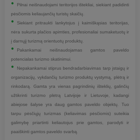
Pilnai neišnaudojami teritorijos ištekliai, siekiant padidinti
pėsčiomis keliaujančių turistų skaičių.
Siekiant pritraukti lankytojus į kaimiškąsias teritorijas,
nėra sukurta plačios apimties, profesionaliai sumaketuotų ir
į darnųjį turizmą orientuotų produktų.
Pakankamai neišnaudojamas gamtos paveldo
potencialas turizmo skatinimui.
Nepakankamai stiprus bendradarbiavimas tarp įstaigų ir
organizacijų, vykdančių turizmo produktų vystymą, plėtrą ir
rinkodarą. Gamta yra vienas pagrindinių išteklių, galinčių
užtikrinti turizmo plėtrą Latvijoje ir Lietuvoje, kadangi
abiejose šalyse yra daug gamtos paveldo objektų. Tuo
tarpu pėsčiųjų turizmas (keliavimas pėsčiomis) suteikia
galimybę priartinti keliautojus prie gamtos, parodyti ir
paaiškinti gamtos paveldo svarbą.