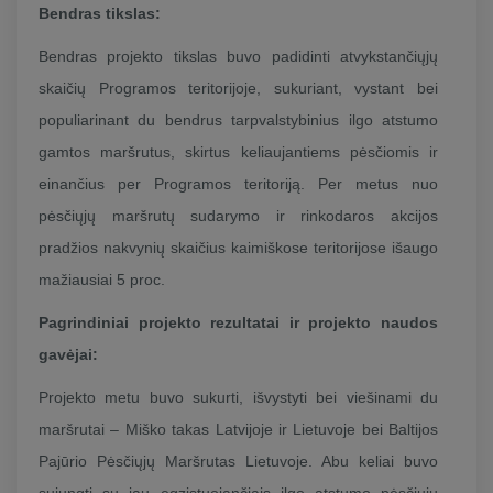
Bendras tikslas:
Bendras projekto tikslas buvo padidinti atvykstančiųjų
skaičių Programos teritorijoje, sukuriant, vystant bei
populiarinant du bendrus tarpvalstybinius ilgo atstumo
gamtos maršrutus, skirtus keliaujantiems pėsčiomis ir
einančius per Programos teritoriją. Per metus nuo
pėsčiųjų maršrutų sudarymo ir rinkodaros akcijos
pradžios nakvynių skaičius kaimiškose teritorijose išaugo
mažiausiai 5 proc.
Pagrindiniai projekto rezultatai ir projekto naudos
gavėjai:
Projekto metu buvo sukurti, išvystyti bei viešinami du
maršrutai – Miško takas Latvijoje ir Lietuvoje bei Baltijos
Pajūrio Pėsčiųjų Maršrutas Lietuvoje. Abu keliai buvo
sujungti su jau egzistuojančiais ilgo atstumo pėsčiųjų