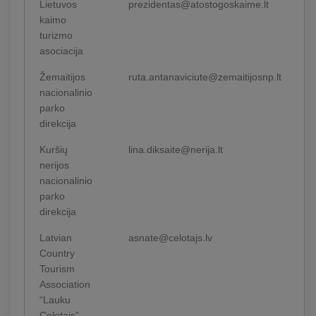
Lietuvos
prezidentas@atostogoskaime.lt
kaimo
turizmo
asociacija
Žemaitijos
ruta.antanaviciute@zemaitijosnp.lt
nacionalinio
parko
direkcija
Kuršių
lina.diksaite@nerija.lt
nerijos
nacionalinio
parko
direkcija
Latvian
asnate@celotajs.lv
Country
Tourism
Association
“Lauku
Celotajs”