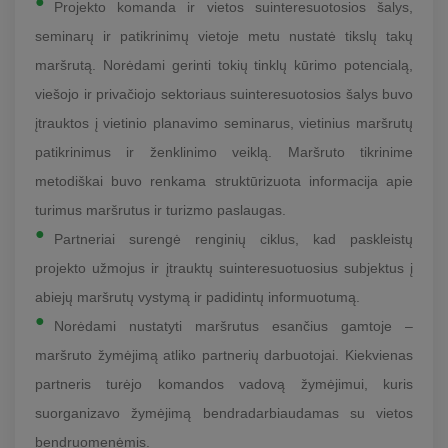
Projekto komanda ir vietos suinteresuotosios šalys,
seminarų ir patikrinimų vietoje metu nustatė tikslų takų
maršrutą. Norėdami gerinti tokių tinklų kūrimo potencialą,
viešojo ir privačiojo sektoriaus suinteresuotosios šalys buvo
įtrauktos į vietinio planavimo seminarus, vietinius maršrutų
patikrinimus ir ženklinimo veiklą. Maršruto tikrinime
metodiškai buvo renkama struktūrizuota informacija apie
turimus maršrutus ir turizmo paslaugas.
Partneriai surengė renginių ciklus, kad paskleistų
projekto užmojus ir įtrauktų suinteresuotuosius subjektus į
abiejų maršrutų vystymą ir padidintų informuotumą.
Norėdami nustatyti maršrutus esančius gamtoje –
maršruto žymėjimą atliko partnerių darbuotojai. Kiekvienas
partneris turėjo komandos vadovą žymėjimui, kuris
suorganizavo žymėjimą bendradarbiaudamas su vietos
bendruomenėmis.