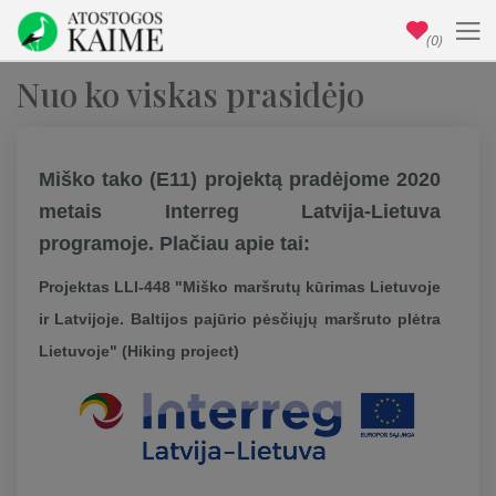
(0)
Nuo ko viskas prasidėjo
Miško tako (E11) projektą pradėjome 2020
metais Interreg Latvija-Lietuva
programoje. Plačiau apie tai:
Projektas LLI-448 "Miško maršrutų kūrimas Lietuvoje
ir Latvijoje. Baltijos pajūrio pėsčiųjų maršruto plėtra
Lietuvoje" (Hiking project)