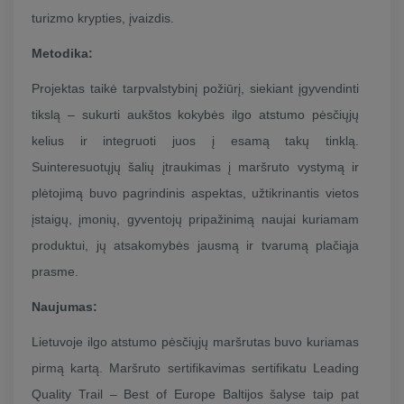
turizmo krypties, įvaizdis.
Metodika:
Projektas taikė tarpvalstybinį požiūrį, siekiant įgyvendinti
tikslą – sukurti aukštos kokybės ilgo atstumo pėsčiųjų
kelius ir integruoti juos į esamą takų tinklą.
Suinteresuotųjų šalių įtraukimas į maršruto vystymą ir
plėtojimą buvo pagrindinis aspektas, užtikrinantis vietos
įstaigų, įmonių, gyventojų pripažinimą naujai kuriamam
produktui, jų atsakomybės jausmą ir tvarumą plačiąja
prasme.
Naujumas:
Lietuvoje ilgo atstumo pėsčiųjų maršrutas buvo kuriamas
pirmą kartą. Maršruto sertifikavimas sertifikatu Leading
Quality Trail – Best of Europe Baltijos šalyse taip pat