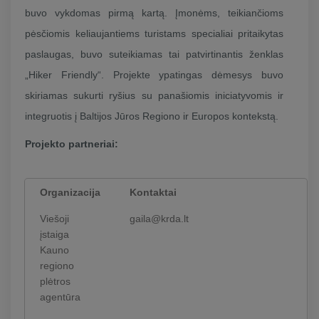
buvo vykdomas pirmą kartą. Įmonėms, teikiančioms
pėsčiomis keliaujantiems turistams specialiai pritaikytas
paslaugas, buvo suteikiamas tai patvirtinantis ženklas
„Hiker Friendly“. Projekte ypatingas dėmesys buvo
skiriamas sukurti ryšius su panašiomis iniciatyvomis ir
integruotis į Baltijos Jūros Regiono ir Europos kontekstą.
Projekto partneriai:
Organizacija
Kontaktai
Viešoji
gaila@krda.lt
įstaiga
Kauno
regiono
plėtros
agentūra