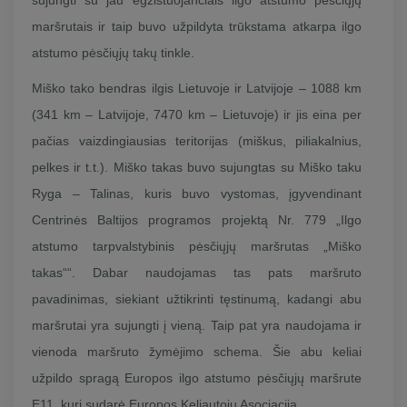
maršrutais ir taip buvo užpildyta trūkstama atkarpa ilgo
atstumo pėsčiųjų takų tinkle.
Miško tako bendras ilgis Lietuvoje ir Latvijoje – 1088 km
(341 km – Latvijoje, 7470 km – Lietuvoje) ir jis eina per
pačias vaizdingiausias teritorijas (miškus, piliakalnius,
pelkes ir t.t.). Miško takas buvo sujungtas su Miško taku
Ryga – Talinas, kuris buvo vystomas, įgyvendinant
Centrinės Baltijos programos projektą Nr. 779 „Ilgo
atstumo tarpvalstybinis pėsčiųjų maršrutas „Miško
takas““. Dabar naudojamas tas pats maršruto
pavadinimas, siekiant užtikrinti tęstinumą, kadangi abu
maršrutai yra sujungti į vieną. Taip pat yra naudojama ir
vienoda maršruto žymėjimo schema. Šie abu keliai
užpildo spragą Europos ilgo atstumo pėsčiųjų maršrute
E11, kurį sudarė Europos Keliautojų Asociacija.