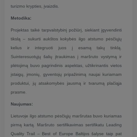
turizmo krypties, įvaizdis.
Metodika:
Projektas taikė tarpvalstybinį požiūrį, siekiant įgyvendinti
tikslą – sukurti aukštos kokybės ilgo atstumo pėsčiųjų
kelius ir integruoti juos į esamą takų tinklą.
Suinteresuotųjų šalių įtraukimas į maršruto vystymą ir
plėtojimą buvo pagrindinis aspektas, užtikrinantis vietos
įstaigų, įmonių, gyventojų pripažinimą naujai kuriamam
produktui, jų atsakomybės jausmą ir tvarumą plačiąja
prasme.
Naujumas:
Lietuvoje ilgo atstumo pėsčiųjų maršrutas buvo kuriamas
pirmą kartą. Maršruto sertifikavimas sertifikatu Leading
Quality Trail – Best of Europe Baltijos šalyse taip pat