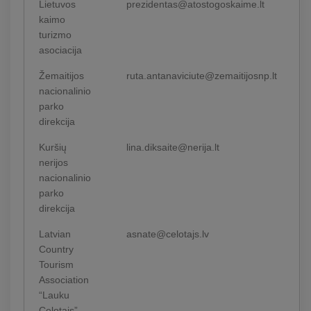
Lietuvos
prezidentas@atostogoskaime.lt
kaimo
turizmo
asociacija
Žemaitijos
ruta.antanaviciute@zemaitijosnp.lt
nacionalinio
parko
direkcija
Kuršių
lina.diksaite@nerija.lt
nerijos
nacionalinio
parko
direkcija
Latvian
asnate@celotajs.lv
Country
Tourism
Association
“Lauku
Celotajs”