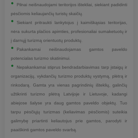
Pilnai neišnaudojami teritorijos ištekliai, siekiant padidinti
pėsčiomis keliaujančių turistų skaičių.
Siekiant pritraukti lankytojus į kaimiškąsias teritorijas,
nėra sukurta plačios apimties, profesionaliai sumaketuotų ir
į darnųjį turizmą orientuotų produktų.
Pakankamai neišnaudojamas gamtos paveldo
potencialas turizmo skatinimui.
Nepakankamai stiprus bendradarbiavimas tarp įstaigų ir
organizacijų, vykdančių turizmo produktų vystymą, plėtrą ir
rinkodarą. Gamta yra vienas pagrindinių išteklių, galinčių
užtikrinti turizmo plėtrą Latvijoje ir Lietuvoje, kadangi
abiejose šalyse yra daug gamtos paveldo objektų. Tuo
tarpu pėsčiųjų turizmas (keliavimas pėsčiomis) suteikia
galimybę priartinti keliautojus prie gamtos, parodyti ir
paaiškinti gamtos paveldo svarbą.