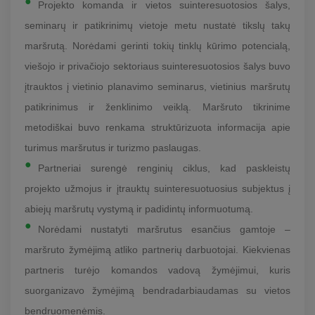
Projekto komanda ir vietos suinteresuotosios šalys,
seminarų ir patikrinimų vietoje metu nustatė tikslų takų
maršrutą. Norėdami gerinti tokių tinklų kūrimo potencialą,
viešojo ir privačiojo sektoriaus suinteresuotosios šalys buvo
įtrauktos į vietinio planavimo seminarus, vietinius maršrutų
patikrinimus ir ženklinimo veiklą. Maršruto tikrinime
metodiškai buvo renkama struktūrizuota informacija apie
turimus maršrutus ir turizmo paslaugas.
Partneriai surengė renginių ciklus, kad paskleistų
projekto užmojus ir įtrauktų suinteresuotuosius subjektus į
abiejų maršrutų vystymą ir padidintų informuotumą.
Norėdami nustatyti maršrutus esančius gamtoje –
maršruto žymėjimą atliko partnerių darbuotojai. Kiekvienas
partneris turėjo komandos vadovą žymėjimui, kuris
suorganizavo žymėjimą bendradarbiaudamas su vietos
bendruomenėmis.