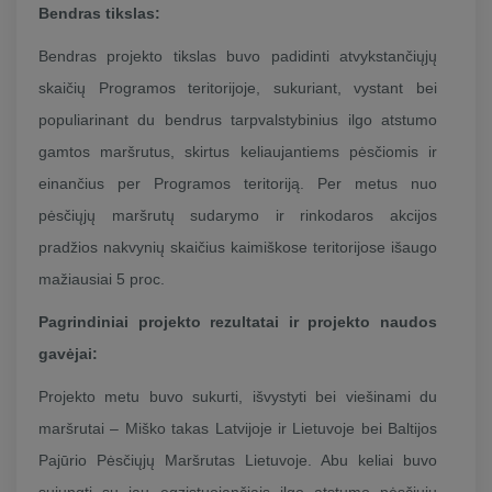
Bendras tikslas:
Bendras projekto tikslas buvo padidinti atvykstančiųjų
skaičių Programos teritorijoje, sukuriant, vystant bei
populiarinant du bendrus tarpvalstybinius ilgo atstumo
gamtos maršrutus, skirtus keliaujantiems pėsčiomis ir
einančius per Programos teritoriją. Per metus nuo
pėsčiųjų maršrutų sudarymo ir rinkodaros akcijos
pradžios nakvynių skaičius kaimiškose teritorijose išaugo
mažiausiai 5 proc.
Pagrindiniai projekto rezultatai ir projekto naudos
gavėjai:
Projekto metu buvo sukurti, išvystyti bei viešinami du
maršrutai – Miško takas Latvijoje ir Lietuvoje bei Baltijos
Pajūrio Pėsčiųjų Maršrutas Lietuvoje. Abu keliai buvo
sujungti su jau egzistuojančiais ilgo atstumo pėsčiųjų