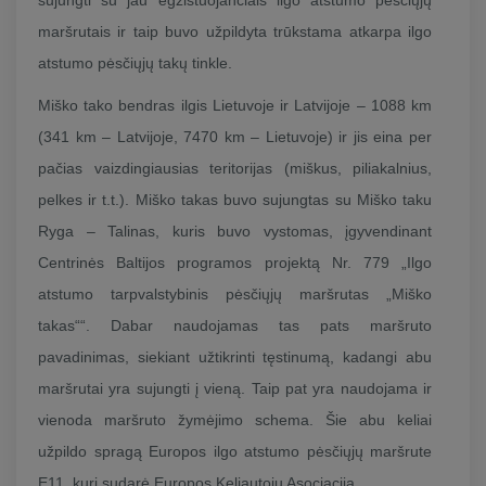
maršrutais ir taip buvo užpildyta trūkstama atkarpa ilgo
atstumo pėsčiųjų takų tinkle.
Miško tako bendras ilgis Lietuvoje ir Latvijoje – 1088 km
(341 km – Latvijoje, 7470 km – Lietuvoje) ir jis eina per
pačias vaizdingiausias teritorijas (miškus, piliakalnius,
pelkes ir t.t.). Miško takas buvo sujungtas su Miško taku
Ryga – Talinas, kuris buvo vystomas, įgyvendinant
Centrinės Baltijos programos projektą Nr. 779 „Ilgo
atstumo tarpvalstybinis pėsčiųjų maršrutas „Miško
takas““. Dabar naudojamas tas pats maršruto
pavadinimas, siekiant užtikrinti tęstinumą, kadangi abu
maršrutai yra sujungti į vieną. Taip pat yra naudojama ir
vienoda maršruto žymėjimo schema. Šie abu keliai
užpildo spragą Europos ilgo atstumo pėsčiųjų maršrute
E11, kurį sudarė Europos Keliautojų Asociacija.