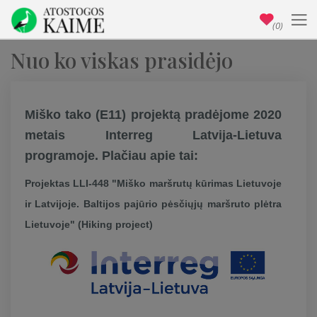
(0)
Nuo ko viskas prasidėjo
Miško tako (E11) projektą pradėjome 2020
metais Interreg Latvija-Lietuva
programoje. Plačiau apie tai:
Projektas LLI-448 "Miško maršrutų kūrimas Lietuvoje
ir Latvijoje. Baltijos pajūrio pėsčiųjų maršruto plėtra
Lietuvoje" (Hiking project)