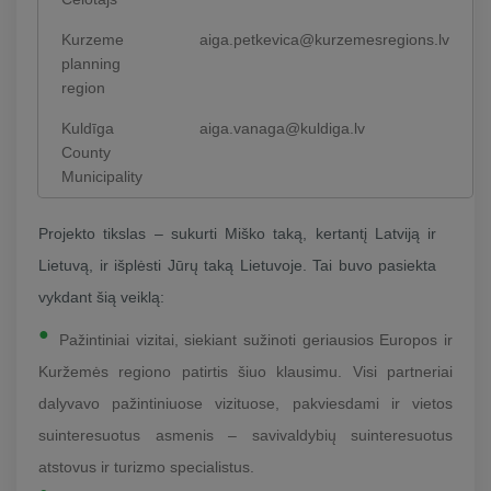
Kurzeme
aiga.petkevica@kurzemesregions.lv
planning
region
Kuldīga
aiga.vanaga@kuldiga.lv
County
Municipality
Projekto tikslas – sukurti Miško taką, kertantį Latviją ir
Lietuvą, ir išplėsti Jūrų taką Lietuvoje. Tai buvo pasiekta
vykdant šią veiklą:
Pažintiniai vizitai, siekiant sužinoti geriausios Europos ir
Kuržemės regiono patirtis šiuo klausimu. Visi partneriai
dalyvavo pažintiniuose vizituose, pakviesdami ir vietos
suinteresuotus asmenis – savivaldybių suinteresuotus
atstovus ir turizmo specialistus.