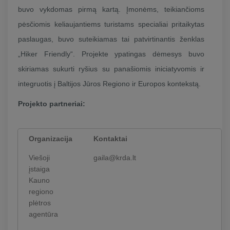
buvo vykdomas pirmą kartą. Įmonėms, teikiančioms
pėsčiomis keliaujantiems turistams specialiai pritaikytas
paslaugas, buvo suteikiamas tai patvirtinantis ženklas
„Hiker Friendly“. Projekte ypatingas dėmesys buvo
skiriamas sukurti ryšius su panašiomis iniciatyvomis ir
integruotis į Baltijos Jūros Regiono ir Europos kontekstą.
Projekto partneriai:
Organizacija
Kontaktai
Viešoji
gaila@krda.lt
įstaiga
Kauno
regiono
plėtros
agentūra