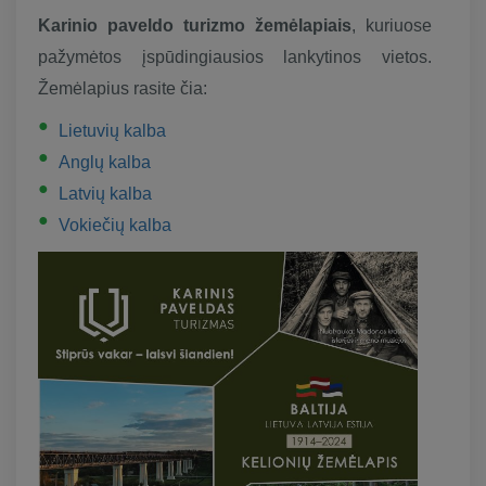
Karinio paveldo turizmo žemėlapiais
, kuriuose
pažymėtos įspūdingiausios lankytinos vietos.
Žemėlapius rasite čia:
Lietuvių kalba
Anglų kalba
Latvių kalba
Vokiečių kalba