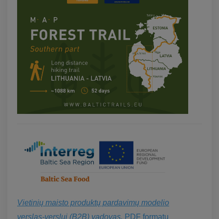
Vietinių maisto produktų pardavimų modelio
verslas-verslui (B2B) vadovas.
PDF formatu