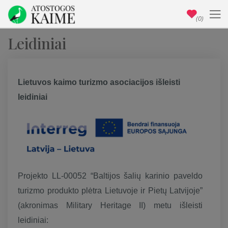
(0)
Leidiniai
Lietuvos kaimo turizmo asociacijos išleisti
leidiniai
Projekto LL-00052 “Baltijos šalių karinio paveldo
turizmo produkto plėtra Lietuvoje ir Pietų Latvijoje”
(akronimas Military Heritage II) metu išleisti
leidiniai: