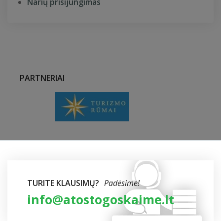
Narių prisijungimas
PARTNERIAI
TURITE KLAUSIMŲ?
Padėsime!
info@atostogoskaime.lt