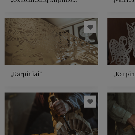
edukacija“
progra
„Karpiniai“
„Karpin