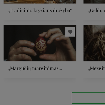
„Tradicinio kryžiaus drožyba“
„Geldų 
„Margučių marginimas
„Mezgi
vašku“