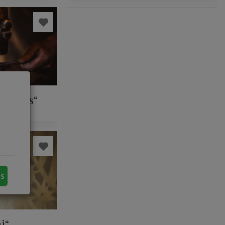
 kalvis“
us
i“