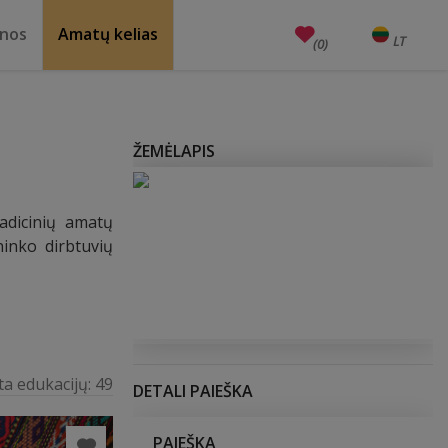
enos
Amatų kelias
LT
EN
(0)
Amatai
Edukacijos
Unesco
ŽEMĖLAPIS
radicinių amatų
ninko dirbtuvių
ta edukacijų:
49
DETALI PAIEŠKA
PAIEŠKA