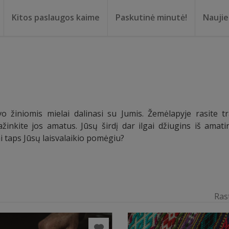
Kitos paslaugos kaime
Paskutinė minutė!
Nauji
ma
oma
vo žiniomis mielai dalinasi su Jumis. Žemėlapyje rasite t
žinkite jos amatus. Jūsų širdį dar ilgai džiugins iš amati
i taps Jūsų laisvalaikio pomėgiu?
Ras