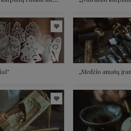
mos
iai“
„Medžio amatų įra
pristatymas“