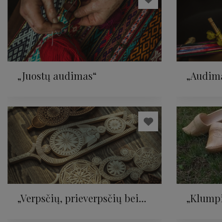
„Juostų audimas“
„Audim
staklėm
„Verpsčių, prieverpsčių bei
„Klump
rankšluostinių pažinimas“