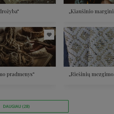
drožyba“
„Kiaušinio margin
vašku“
mo pradmenys“
„Riešinių mezgimo
dirbtuvės“
DAUGIAU (
28
)