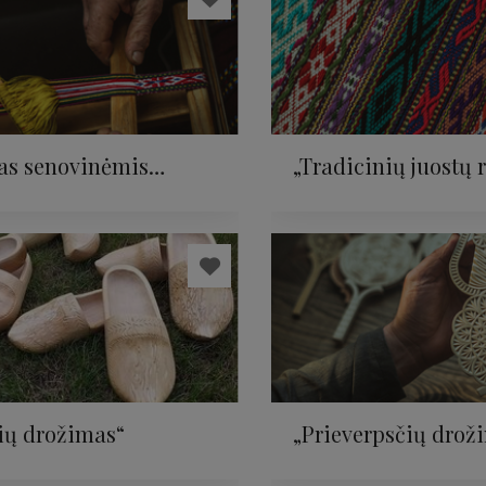
as senovinėmis
„Tradicinių juostų 
is“
lietuvių etninėje ku
ių drožimas“
„Prieverpsčių drož