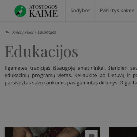
Sodybos
Patirtys kaime
Sodybos prie ežero
Sodybos vestuvėms
Sodybos poilsiui
Vilos, rezidencijos
Sodybos renginiams
Kempingai
Stovyklavietės
Pirties nuo
Baidarių nu
Amatų kelias
Edukacijos
Edukacijos
Ilgametes tradicijas išsaugoję amatininkai, šiandien sa
edukacinių programų vietas. Keliaukite po Lietuvą ir pa
parsivežtas savo rankomis pasigamintas dirbinys. O gal ta