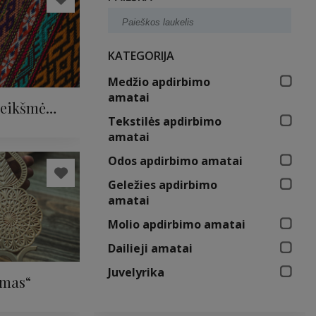
KATEGORIJA
Medžio apdirbimo
amatai
reikšmė
Tekstilės apdirbimo
ltūroje“
amatai
Odos apdirbimo amatai
Geležies apdirbimo
amatai
Molio apdirbimo amatai
Dailieji amatai
Juvelyrika
imas“