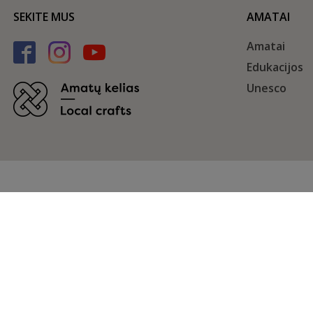
SEKITE MUS
AMATAI
Amatai
Edukacijos
Unesco