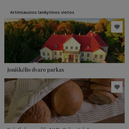
Artimiausios lankytinos vietos
Joniškėlio dvaro parkas