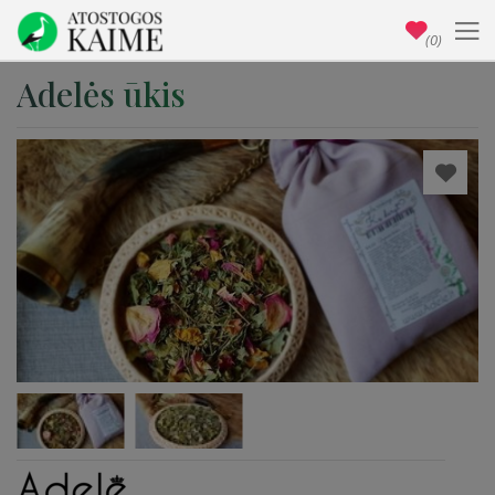
(0)
Adelės ūkis