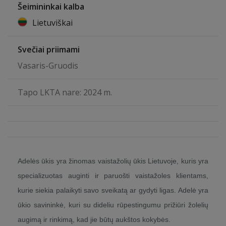
Šeimininkai kalba
Lietuviškai
Svečiai priimami
Vasaris-Gruodis
Tapo LKTA nare: 2024 m.
Adelės ūkis yra žinomas vaistažolių ūkis Lietuvoje, kuris yra
specializuotas auginti ir paruošti vaistažoles klientams,
kurie siekia palaikyti savo sveikatą ar gydyti ligas. Adelė yra
ūkio savininkė, kuri su dideliu rūpestingumu prižiūri žolelių
augimą ir rinkimą, kad jie būtų aukštos kokybės.