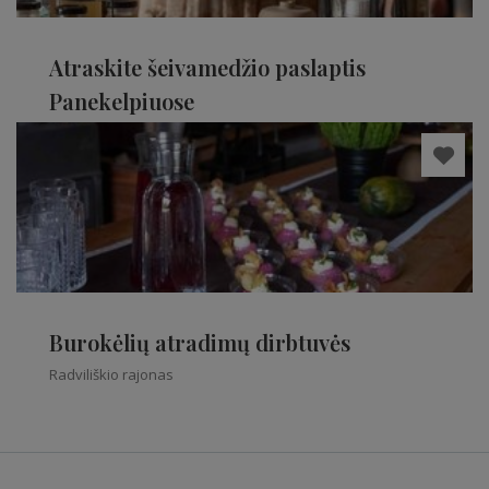
Atraskite šeivamedžio paslaptis
Panekelpiuose
Radviliškio rajonas
Burokėlių atradimų dirbtuvės
Radviliškio rajonas