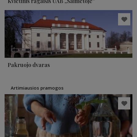
Kvietinis ragaišis UAB „Saimetoje“
Pakruojo dvaras
Artimiausios pramogos