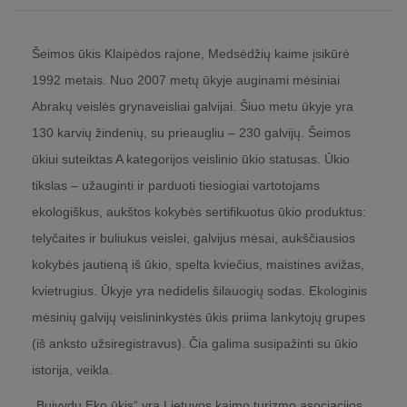
Šeimos ūkis Klaipėdos rajone, Medsėdžių kaime įsikūrė
1992 metais. Nuo 2007 metų ūkyje auginami mėsiniai
Abrakų veislės grynaveisliai galvijai. Šiuo metu ūkyje yra
130 karvių žindenių, su prieaugliu – 230 galvijų. Šeimos
ūkiui suteiktas A kategorijos veislinio ūkio statusas. Ūkio
tikslas – užauginti ir parduoti tiesiogiai vartotojams
ekologiškus, aukštos kokybės sertifikuotus ūkio produktus:
telyčaites ir buliukus veislei, galvijus mėsai, aukščiausios
kokybės jautieną iš ūkio, spelta kviečius, maistines avižas,
kvietrugius. Ūkyje yra nedidelis šilauogių sodas. Ekologinis
mėsinių galvijų veislininkystės ūkis priima lankytojų grupes
(iš anksto užsiregistravus). Čia galima susipažinti su ūkio
istorija, veikla.
„Buivydų Eko ūkis“ yra Lietuvos kaimo turizmo asociacijos