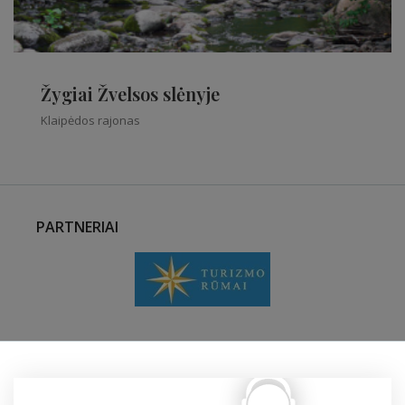
Žygiai Žvelsos slėnyje
Klaipėdos rajonas
PARTNERIAI