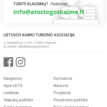
TURITE KLAUSIMŲ?
Padėsime!
info@atostogoskaime.lt
LIETUVOS KAIMO TURIZMO ASOCIACIJA
K. Donelaičio g. 2-201, LT-44213 Kaunas
El. paštas:
info@atostogoskaime.lt
Naujienos
Kontaktai
Apie LKTA
Narystė
Leidiniai
Projektai
Slapukų politika
Privatumo politika