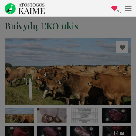
(0)
Buivydų EKO ūkis
+14