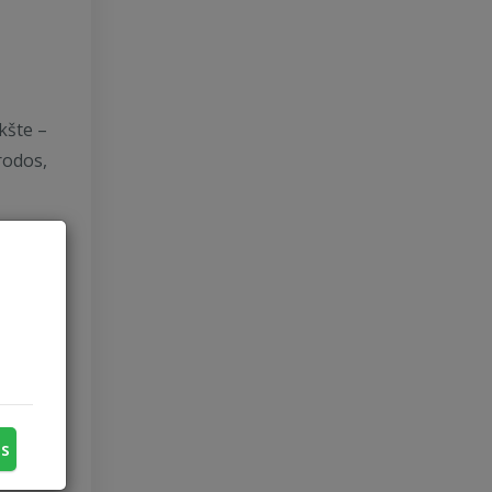
kšte –
rodos,
iejaus
us
gražus