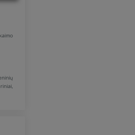
 kaimo
eninių
iniai,