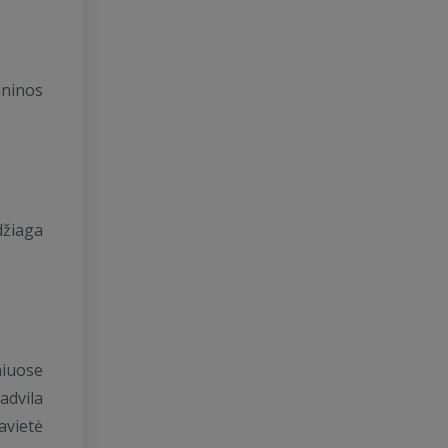
aninos
džiaga
niuose
advila
avietė