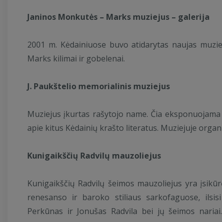
Janinos Monkutės – Marks muziejus – galerija
2001 m. Kėdainiuose buvo atidarytas naujas muziej
Marks kilimai ir gobelenai.
J. Paukštelio memorialinis muziejus
Muziejus įkurtas rašytojo name. Čia eksponuojama
apie kitus Kėdainių krašto literatus. Muziejuje organi
Kunigaikščių Radvilų mauzoliejus
Kunigaikščių Radvilų šeimos mauzoliejus yra įsikū
renesanso ir baroko stiliaus sarkofaguose, ilsisi
Perkūnas ir Jonušas Radvila bei jų šeimos nariai