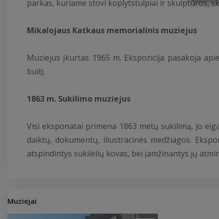
parkas, kuriame stovi koplytstulpiai ir skulptūros, s
Mikalojaus Katkaus memorialinis muziejus
Muziejus įkurtas 1965 m. Ekspozicija pasakoja apie 
buitį.
1863 m. Sukilimo muziejus
Visi eksponatai primena 1863 metų sukilimą, jo eigą
daiktų, dokumentų, iliustracinės medžiagos. Ekspon
atspindintys sukilėlių kovas, bei įamžinantys jų atmi
Muziejai