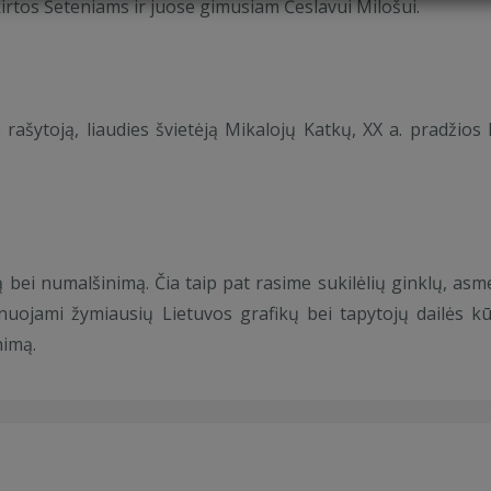
kirtos Šeteniams ir juose gimusiam Česlavui Milošui.
rašytoją, liaudies švietėją Mikalojų Katkų, XX a. pradžios
 bei numalšinimą. Čia taip pat rasime sukilėlių ginklų, asm
uojami žymiausių Lietuvos grafikų bei tapytojų dailės kūr
nimą.