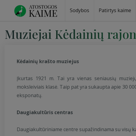
Sodybos
Patirtys kaime
Sodybos prie ežero
Sodybos vestuvėms
Sodybos poilsiui
Vilos, rezidencijos
Sodybos renginiams
Kempingai
Stovyklavietės
Pirties nuom
Baidarių nu
Muziejai Kėdainių rajo
Kėdainių krašto muziejus
Įkurtas 1921 m. Tai yra vienas seniausių muziejų
moksleiviais klasė. Taip pat yra sukaupta apie 30 000 a
eksponatų.
Daugiakultūris centras
Daugiakultūriniame centre supažindinama su visų k