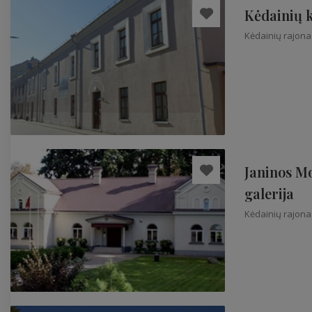
Kėdainių 
Kėdainių rajona
Janinos M
galerija
Kėdainių rajona