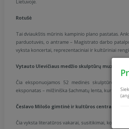
Lietuvoje.
Rotušė
Tai dviaukštis mūrinis kampinio plano pastatas. Ank
parduotuvės, o antrame – Magistrato darbo patalpo
vyksta koncertai, reprezentaciniai ir kultūriniai reng
Vytauto Ulevičiaus medžio skulptūrų muziejus
P
Čia eksponuojamos 52 medinės skulptūros. Viso
Sie
eksponatas – milžiniška šachmatų lenta, kuri skirta Ž
(an
Česlavo Milošo gimtinė ir kultūros centras Šete
Čia vyksta literatūros vakarai, susitikimai, konferenc