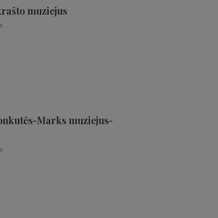
krašto muziejus
s
onkutės-Marks muziejus-
s