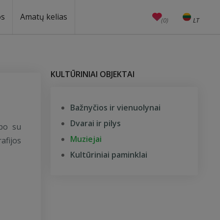
os
Amatų kelias
(0)
LT
EN
Amatai
Edukacijos
Unesco
KULTŪRINIAI OBJEKTAI
Bažnyčios ir vienuolynai
Dvarai ir pilys
rbo su
Muziejai
rafijos
Kultūriniai paminklai