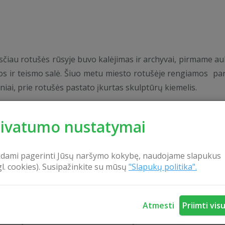
sčiau rotušės rūsyje buvo kalėjimas ir archyvai, pirmame au
s ir teismo salė. Šiuo metu miesto rotušėje rengiamos pa
iniai, prie rotušės pastato įkurtas skulptūrų kiemelis.
rivatumo nustatymai
s jos pagamintos iš ąžuolo. Bene įspūdingiausias muz
kdami pagerinti Jūsų naršymo kokybę, naudojame slapukus
algirio mūšiui atminti.
gl. cookies). Susipažinkite su mūsų
"Slapukų politika".
niuose
Atmesti
Priimti vis
ijos, veikia Česlovui Milošui skirta ekspozicija. Centrą supa 