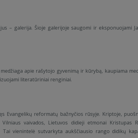
us – galerija. Šioje galerijoje saugomi ir eksponuojami J
 medžiaga apie rašytojo gyvenimą ir kūrybą, kaupiama me
zuojami literatūriniai renginiai.
ręs Evangelikų reformatų bažnyčios rūsyje. Kriptoje, puoš
 Vilniaus vaivados, Lietuvos didieji etmonai Kristupas R
. Tai vienintelė sutvarkyta aukščiausio rango didikų kap