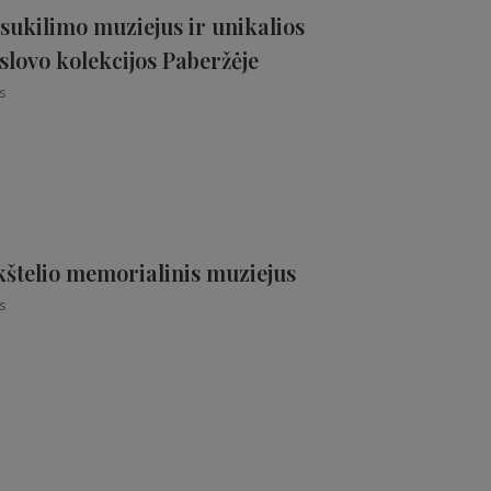
sukilimo muziejus ir unikalios
slovo kolekcijos Paberžėje
s
štelio memorialinis muziejus
s