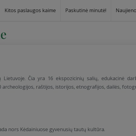
Kitos paslaugos kaime
Paskutinė minutė!
Naujien
a
oma
ne
 Lietuvoje. Čia yra 16 ekspozicinių salių, edukacinė da
rcheologijos, raštijos, istorijos, etnografijos, dailės, fotog
ada nors Kėdainiuose gyvenusių tautų kultūra.