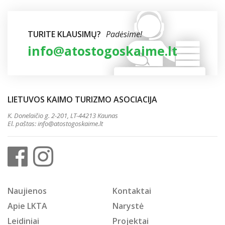
TURITE KLAUSIMŲ?
Padėsime!
info@atostogoskaime.lt
LIETUVOS KAIMO TURIZMO ASOCIACIJA
K. Donelaičio g. 2-201, LT-44213 Kaunas
El. paštas:
info@atostogoskaime.lt
Naujienos
Kontaktai
Apie LKTA
Narystė
Leidiniai
Projektai