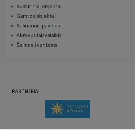
Kultūriniai objektai
Gamtos objektai
Kulinarinis paveldas
Aktyvus laisvalaikis
Šeimos šventėms
PARTNERIAI