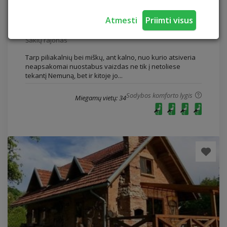
Sodyba „Mockynė“
Atmesti
Priimti visus
Sodyba „Mockynė“
Šakių rajonas
Tarp piliakalnių bei miškų, ant kalno, nuo kurio atsiveria
neapsakomai nuostabus vaizdas ne tik į netoliese
tekantį Nemuną, bet ir kitoje jo...
Sodybos komforto lygis
Miegamų vietų: 34