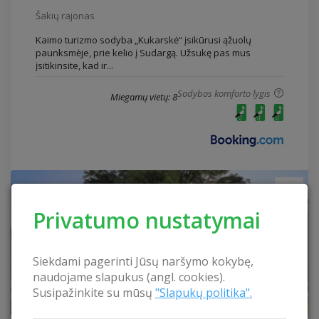
Šakių rajonas
Kaimo turizmo sodyba „Kukarskė“ įsikūrusi ąžuolų
paunksmėje, prie kelio į Sudargą. Užsukę pas mus
įsitikinsite, kad ir...
Sodybos komforto lygis
Miegamų vietų: 8
Privatumo nustatymai
Siekdami pagerinti Jūsų naršymo kokybę,
naudojame slapukus (angl. cookies).
Susipažinkite su mūsų
"Slapukų politika".