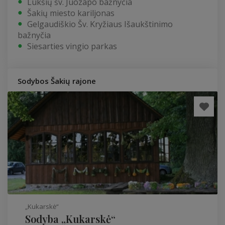
Lukšių šv. Juozapo bažnyčia
Šakių miesto kariljonas
Gelgaudiškio Šv. Kryžiaus Išaukštinimo
bažnyčia
Siesarties vingio parkas
Sodybos Šakių rajone
„Kukarskė“
Sodyba „Kukarskė“