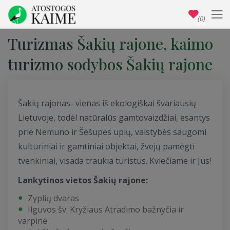
(0)
Turizmas Šakių rajone, kaimo
turizmo sodybos Šakių rajone
Šakių rajonas- vienas iš ekologiškai švariausių
Lietuvoje, todėl natūralūs gamtovaizdžiai, esantys
prie Nemuno ir Šešupės upių, valstybės saugomi
kultūriniai ir gamtiniai objektai, žvejų pamėgti
tvenkiniai, visada traukia turistus. Kviečiame ir Jus!
Lankytinos vietos Šakių rajone:
Zyplių dvaras
Ilguvos šv. Kryžiaus Atradimo bažnyčia ir
varpinė