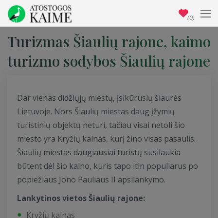
(0)
Turizmas Šiaulių rajone, kaimo
turizmo sodybos Šiaulių rajone
Dar vienas didžiųjų miestų, įsikūrusių šiaurės
Lietuvoje. Nors Šiaulių miestas daug įžymių
turistinių objektų neturi, tačiau visai netoli šio
miesto yra Kryžių kalnas, kurį žino visas pasaulis.
Šiaulių miestas daugiausiai turistų susilaukia
būtent dėl šio kalno, kuris tapo itin populiarus po
popiežiaus Jono Pauliaus II apsilankymo.
Lankytinos vietos Šiaulių rajone:
Kryžių kalnas