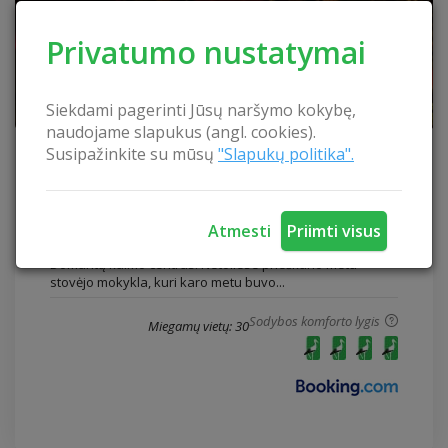
Privatumo nustatymai
Siekdami pagerinti Jūsų naršymo kokybę,
naudojame slapukus (angl. cookies).
Susipažinkite su mūsų
"Slapukų politika".
Sodyba „Girelė“
Sodyba „Girelė“
Šiaulių rajonas
Atmesti
Priimti visus
Vietovė, kurioje yra sodyba , senbūvių menama kaip
Domantų kaimo centras. Netoliese prieškario metu
stovėjo mokykla, kuri karo metu buvo...
Sodybos komforto lygis
Miegamų vietų: 30