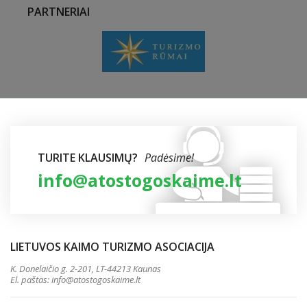
PARTNERIAI
TURITE KLAUSIMŲ?
Padėsime!
info@atostogoskaime.lt
LIETUVOS KAIMO TURIZMO ASOCIACIJA
K. Donelaičio g. 2-201, LT-44213 Kaunas
El. paštas:
info@atostogoskaime.lt