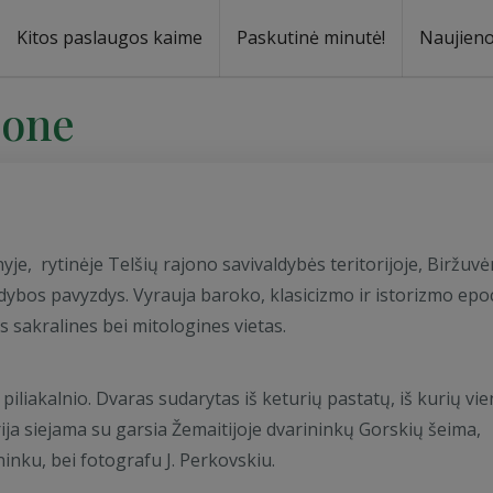
Kitos paslaugos kaime
Paskutinė minutė!
Naujien
a
oma
jone
e, rytinėje Telšių rajono savivaldybės teritorijoje, Biržuv
dybos pavyzdys. Vyrauja baroko, klasicizmo ir istorizmo ep
as sakralines bei mitologines vietas.
iliakalnio. Dvaras sudarytas iš keturių pastatų, iš kurių vi
orija siejama su garsia Žemaitijoje dvarininkų Gorskių šeima,
ininku, bei fotografu J. Perkovskiu.