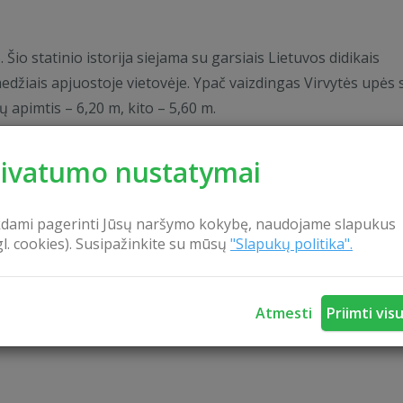
 Šio statinio istorija siejama su garsiais Lietuvos didikais
edžiais apjuostoje vietovėje. Ypač vaizdingas Virvytės upės s
ų apimtis – 6,20 m, kito – 5,60 m.
rivatumo nustatymai
elio. Dvaro sodyba yra pripažinta ir turi istorinę, architekt
ičių bajorų Narutavičių giminei. Iki šių dienų yra išlikę medi
osios dvaro alėjos.
kdami pagerinti Jūsų naršymo kokybę, naudojame slapukus
gl. cookies). Susipažinkite su mūsų
"Slapukų politika".
Sodyboje
as statydamas šį dvarą norėjo ne tik išlieti savo susikaupus
Atmesti
Priimti vis
jos istoriją. Patalpas puošia tautodailės kūriniai, garsių val
s