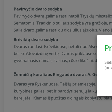
Pavirvyčio dvar
o sodyba
Pavirvyčio dvarą galima rasti netoli Tryškių miestelio.
Šemetomis. Tradicinio stiliaus sodyba yra gražioje, m
Šalia dvaro galima rasti du didžiulius ąžuolus. Vieno j
Brėvikių dvaro sodyba
P
Dvaras randasi Brėvikiuose, netoli nuo Alsėdžių miest
bei kraštovaizdinę vertę. Dvaras priklausė senai žema
gyvenamasis namas, svirnas, rūsio likučiai, dalis sen
Sie
(an
Žemaičių karaliaus Ringaudo dvaras A. Gedvilo 
Dvaras yra Ryškėnuose, Telšių priemiestyje. A. Gedvil
kūrybines galias, bet ir parodyti senųjų laikų Žemaiti
bareljefai. Kiemas išpuoštas didingais koplytstulpiai
.