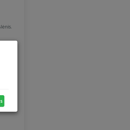
lėnis.
ūrinę
nis
ias
us
dovų