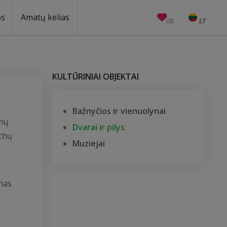
os
Amatų kelias
(0)
LT
EN
Amatai
Edukacijos
Unesco
KULTŪRINIAI OBJEKTAI
Bažnyčios ir vienuolynai
ėnų
Dvarai ir pilys
ochų
Muziejai
enas