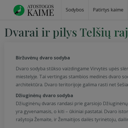
Sodybos
Patirtys kaime
Sodybos prie ežero
Sodybos vestuvėms
Sodybos poilsiui
Vilos, rezidencijos
Sodybos renginiams
Kempingai
Stovyklavietės
Pirties nuom
Baidarių nu
Dvarai ir pilys Telšių ra
Biržuvėnų dvaro sodyba
Dvaro sodyba stūkso vaizdingame Virvytės upės slėnyj
miestelyje. Tai vertingas stambios medinės dvaro so
architektūra. Dvaro teritorijoje galima rasti net šeši
Džiuginėnų dvaro sodyba
Džiuginėnų dvaras randasi prie garsiojo Džiuginėnų p
yra gyvenamasis, o kiti – ūkiniai pastatai. Dvaro ist
rašytoja Žemaite, ir Žemaitijos dailės tyrinėtoju, dail