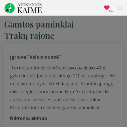
(0)
Gamtos paminklai
Trakų rajone
Įgriuva "Velnio duobė"
Termokarstinės kilmės piltuvo pavidalo 40m.
gylio duobė. Jos plotis viršuje 210 m, apačioje - 60
m., šlaitų nuolydis 40-50 laipsnių. Krantai apaugę
mišriu eglės-lapuočių medynu. Yra įrengtos dvi
apžvalgos aikštelės, pasivaikščiojimo takas.
Respublikinės reikšmės gamtos paminklas.
Nikronių akmuo