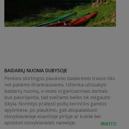
BAIDARIŲ NUOMA DUBYSOJE
Penkios skirtingos plaukimo baidarėmis trasos tiks
net patiems išrankiausiems. Užtenka užsisakyti
baidarių nuomą, o visais organizaciniais darbais
bus pasirūpinta, tad svečiams beliks tik mėgautis
iškyla. Norintys pratęsti poilsį kerinčios gamtos
apylinkėse, po plaukimo, gali atsipalaiduoti
stovyklavietėje esančioje pirtyje ar kubile bei
apsistoti stovyklavietės namelyje.
SKAITYTI