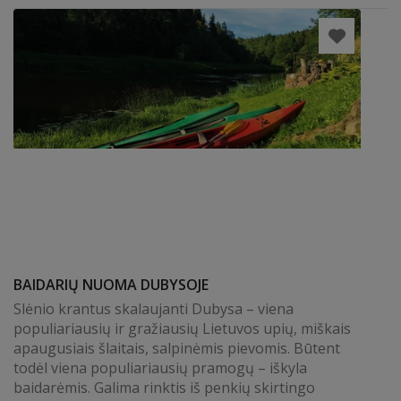
BAIDARIŲ NUOMA DUBYSOJE
Slėnio krantus skalaujanti Dubysa – viena
populiariausių ir gražiausių Lietuvos upių, miškais
apaugusiais šlaitais, salpinėmis pievomis. Būtent
todėl viena populiariausių pramogų – iškyla
baidarėmis. Galima rinktis iš penkių skirtingo