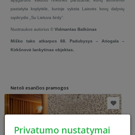
apygardos Vaidoto rinktinės partizanai, kurių atminimui
pastatyta koplytėlė, kurioje vyksta Laisvės kovų dalyvių
sąskrydis „Su Lietuva širdy”.
Nuotraukos autorius ©
Vidmantas Balkūnas
Miško tako atkarpos 68. Padubysys – Ariogala –
Kirkšnovė lankytinas objektas.
Netoli esančios pramogos
Privatumo nustatymai