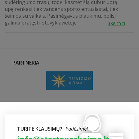
sudėtingumo trasų, todėl kasmet šią duburiuotą
upę renkasi tiek vandens sporto entuziastai, tiek
šeimos su vaikais. Pasimėgavus plaukimu, poilsį
galima pratęsti stovyklavietėje...
SKAITYTI
PARTNERIAI
TURITE KLAUSIMŲ?
Padėsime!