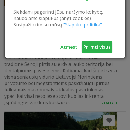
Siekdami pagerinti Jūsų naršymo kokybę,
naudojame slapukus (angl. cookies).
Susipažinkite su mūsų
"Slapukų politika".
Atmesti
Priimti visus
LIETUVIŠKOS PIRTIES MALONUMAI
Ant sraunaus Kirkšnovės upelio šlaito stovi
tradicinė Senoji pirtis su erdvia lauko teritorija bei
itin talpiomis pavėsinėmis. Kalbama, kad ši pirtis yra
viena seniausių vidurio Lietuvoje! Norintiems
privatumo bei mėgstantiems pasidžiaugti pirties
teikiamais malonumais – idealus pasirinkimas,
ypač, kai visai netoliese stovi kubilas ir krenta
įspūdingos vandens kaskados.
SKAITYTI