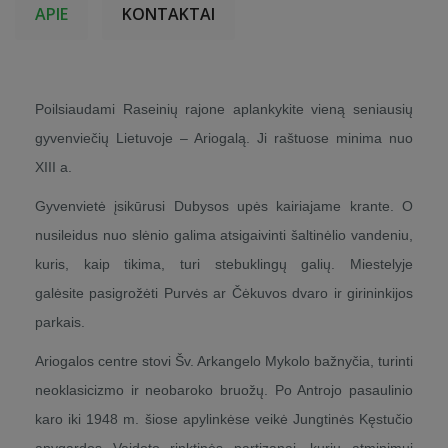
APIE
KONTAKTAI
Poilsiaudami Raseinių rajone aplankykite vieną seniausių
gyvenviečių Lietuvoje – Ariogalą. Ji raštuose minima nuo
XIII a.
Gyvenvietė įsikūrusi Dubysos upės kairiajame krante. O
nusileidus nuo slėnio galima atsigaivinti šaltinėlio vandeniu,
kuris, kaip tikima, turi stebuklingų galių. Miestelyje
galėsite pasigrožėti Purvės ar Čėkuvos dvaro ir girininkijos
parkais.
Ariogalos centre stovi Šv. Arkangelo Mykolo bažnyčia, turinti
neoklasicizmo ir neobaroko bruožų. Po Antrojo pasaulinio
karo iki 1948 m. šiose apylinkėse veikė Jungtinės Kęstučio