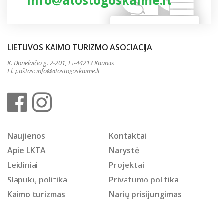
info@atostogoskaime.lt
LIETUVOS KAIMO TURIZMO ASOCIACIJA
K. Donelaičio g. 2-201, LT-44213 Kaunas
El. paštas:
info@atostogoskaime.lt
Naujienos
Kontaktai
Apie LKTA
Narystė
Leidiniai
Projektai
Slapukų politika
Privatumo politika
Kaimo turizmas
Narių prisijungimas