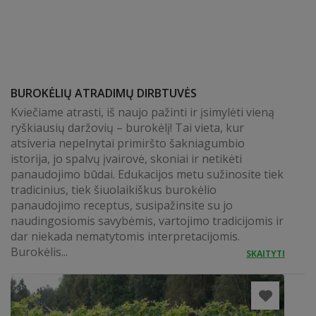
BUROKĖLIŲ ATRADIMŲ DIRBTUVĖS
Kviečiame atrasti, iš naujo pažinti ir įsimylėti vieną
ryškiausių daržovių – burokėlį! Tai vieta, kur
atsiveria nepelnytai primiršto šakniagumbio
istorija, jo spalvų įvairovė, skoniai ir netikėti
panaudojimo būdai. Edukacijos metu sužinosite tiek
tradicinius, tiek šiuolaikiškus burokėlio
panaudojimo receptus, susipažinsite su jo
naudingosiomis savybėmis, vartojimo tradicijomis ir
dar niekada nematytomis interpretacijomis.
Burokėlis...
SKAITYTI