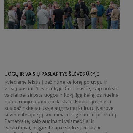
UOGŲ IR VAISIŲ PASLAPTYS ŠLĖVĖS ŪKYJE
Kviečiame leistis į pažintinę kelionę po uogų ir
vaisių pasaulį Šlėvės ūkyje! Čia atrasite, kaip noksta
vaisiai bei sirpsta uogos ir kokį ilgą kelią jos nueina
nuo pirmojo pumpuro iki stalo. Edukacijos metu
susipažinsite su ūkyje auginamų kultūrų įvairove,
sužinosite apie jų sodinimą, dauginimą ir priežiūrą.
Pamatysite, kaip auginami vaismedžiai ir
vaiskrūmiai, pišgirsite apie sodo specifiką ir