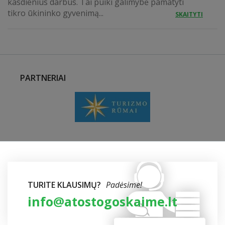
kasdienius darbus. Tai puiki galimybė pamatyti
tikro ūkininko gyvenimą...
SKAITYTI
PARTNERIAI
TURITE KLAUSIMŲ?
Padėsime!
info@atostogoskaime.lt