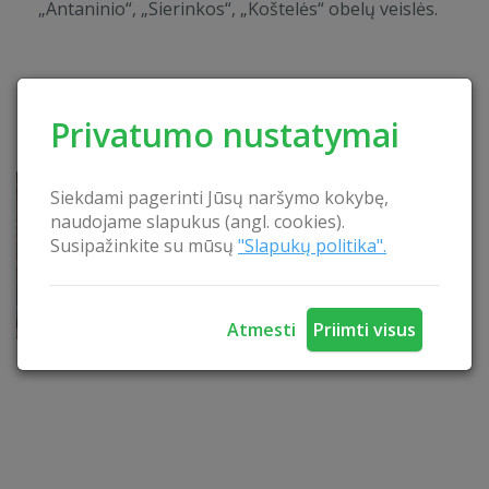
„Antaninio“, „Sierinkos“, „Koštelės“ obelų veislės.
Privatumo nustatymai
Netoli esančios pramogos
Siekdami pagerinti Jūsų naršymo kokybę,
naudojame slapukus (angl. cookies).
Susipažinkite su mūsų
"Slapukų politika".
Atmesti
Priimti visus