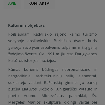
APIE
KONTAKTAI
Kultūrinis objektas:
Poilsiaudami Radviliškio rajono kaimo turizmo
sodyboje apsilankykite Burbiškio dvare, kuris
garsėja savo įvairiaspalvėmis tulpėmis ir šių gėlių
žydėjimo švente. Čia 1991 m. įkurtas Daugyvenės
kultūros istorijos muziejus.
Rūmai, kuriems būdingas neoromantizmo ir
neogotikiniai architektūrinių stilių elementai,
suklestėjo valdant Baženskių giminei. Jo parką
puošia Lietuvos Didžiojo Kunigaikščio Vytauto ir
poeto Adomo Mickevičiaus paminklai, Šv.
Mergelės Marijos skulptūra, didingi vartai bei