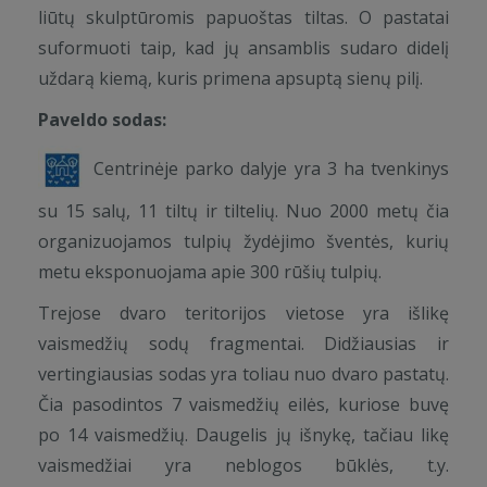
liūtų skulptūromis papuoštas tiltas. O pastatai
suformuoti taip, kad jų ansamblis sudaro didelį
uždarą kiemą, kuris primena apsuptą sienų pilį.
Paveldo sodas:
Centrinėje parko dalyje yra 3 ha tvenkinys
su 15 salų, 11 tiltų ir tiltelių. Nuo 2000 metų čia
organizuojamos tulpių žydėjimo šventės, kurių
metu eksponuojama apie 300 rūšių tulpių.
Trejose dvaro teritorijos vietose yra išlikę
vaismedžių sodų fragmentai. Didžiausias ir
vertingiausias sodas yra toliau nuo dvaro pastatų.
Čia pasodintos 7 vaismedžių eilės, kuriose buvę
po 14 vaismedžių. Daugelis jų išnykę, tačiau likę
vaismedžiai yra neblogos būklės, t.y.