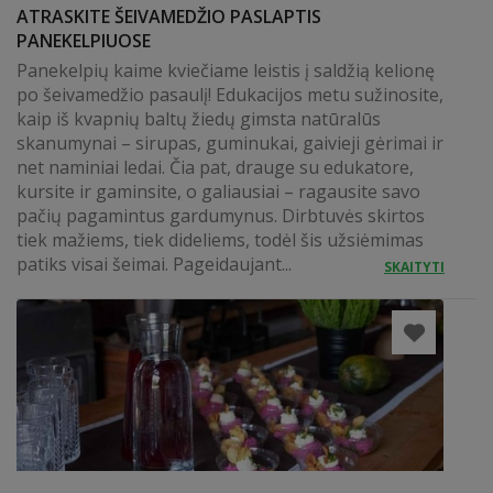
ATRASKITE ŠEIVAMEDŽIO PASLAPTIS
PANEKELPIUOSE
Panekelpių kaime kviečiame leistis į saldžią kelionę
po šeivamedžio pasaulį! Edukacijos metu sužinosite,
kaip iš kvapnių baltų žiedų gimsta natūralūs
skanumynai – sirupas, guminukai, gaivieji gėrimai ir
net naminiai ledai. Čia pat, drauge su edukatore,
kursite ir gaminsite, o galiausiai – ragausite savo
pačių pagamintus gardumynus. Dirbtuvės skirtos
tiek mažiems, tiek dideliems, todėl šis užsiėmimas
patiks visai šeimai. Pageidaujant...
SKAITYTI