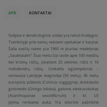
APIE
KONTAKTAI
Sodyba ir dendrologinis sodas yra netoli Kuldygos.
Tvenkinyje prie namų veisiami upėtakiai ir karpiai.
Šalia svečių namo yra 1960 m įkurtas medelynas
„Sauleskalni“. Šiuo metu čia rasite apie 100 medžių
bei krūmų rūšių, įskaitant 25 vietines rūšis ir 16
rododendrų rūšių. Unikalūs egzemplioriai –
seniausia Latvijoje magnolija (50 metų), 45 metų
europinis pūkenis (Cotinus coggygria), dviskiautis
ginkmedis (Ginkgo biloba), galvinis eleteurokokas
(Acanthopanax sessiliflorum) ir kt. Už
įėjimą renkama auka. Yra istorinė pažintinė