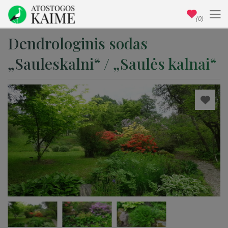
(0)
Dendrologinis sodas
„Sauleskalni“ / „Saulės kalnai“