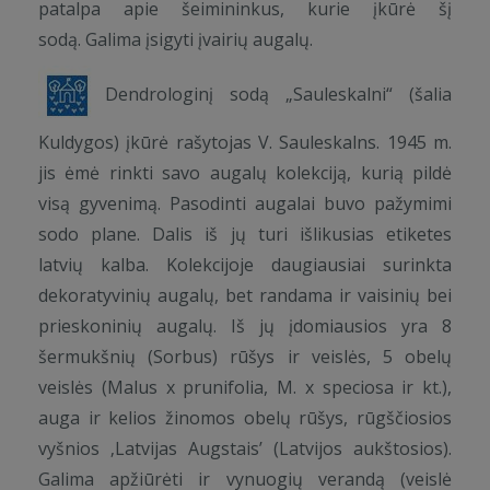
patalpa apie šeimininkus, kurie įkūrė šį
sodą. Galima įsigyti įvairių augalų.
Dendrologinį sodą „Sauleskalni“ (šalia
Kuldygos) įkūrė rašytojas V. Sauleskalns. 1945 m.
jis ėmė rinkti savo augalų kolekciją, kurią pildė
visą gyvenimą. Pasodinti augalai buvo pažymimi
sodo plane. Dalis iš jų turi išlikusias etiketes
latvių kalba. Kolekcijoje daugiausiai surinkta
dekoratyvinių augalų, bet randama ir vaisinių bei
prieskoninių augalų. Iš jų įdomiausios yra 8
šermukšnių (Sorbus) rūšys ir veislės, 5 obelų
veislės (Malus x prunifolia, M. x speciosa ir kt.),
auga ir kelios žinomos obelų rūšys, rūgščiosios
vyšnios ‚Latvijas Augstais’ (Latvijos aukštosios).
Galima apžiūrėti ir vynuogių verandą (veislė