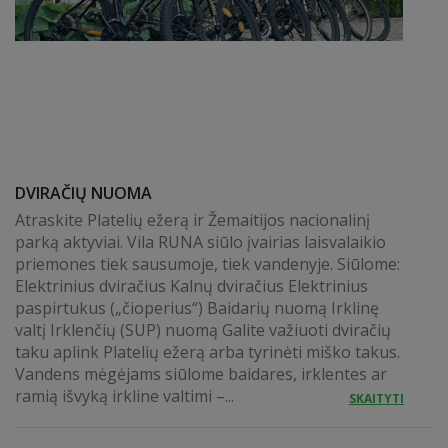
DVIRAČIŲ NUOMA
Atraskite Platelių ežerą ir Žemaitijos nacionalinį
parką aktyviai. Vila RUNA siūlo įvairias laisvalaikio
priemones tiek sausumoje, tiek vandenyje. Siūlome:
Elektrinius dviračius Kalnų dviračius Elektrinius
paspirtukus („čioperius“) Baidarių nuomą Irklinę
valtį Irklenčių (SUP) nuomą Galite važiuoti dviračių
taku aplink Platelių ežerą arba tyrinėti miško takus.
Vandens mėgėjams siūlome baidares, irklentes ar
ramią išvyką irkline valtimi –...
SKAITYTI