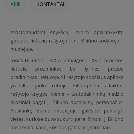
APIE
KONTAKTAI
Atostogaudami Anykščių rajone apsilankykite
garsaus lietuvių rašytojo Jono Biliūno sodyboje –
muziejuje.
Jonas Biliūnas – XIX a. pabaigos ir XX a. pradžios
lietuvių prozininkas bei lyrinės prozos
pradininkas Lietuvoje. Ši rašytojo sodžiaus aplinka
yra šilta ir jauki. Troboje – Biliūnų šeimos daiktai,
rašytojo knygos. Kieme – tautodailininkų medžio
drožiniai pagal J. Biliūno apsakymų personažus.
Apsilankę šiame muziejuje galėsite pamatyti
vietas, kuriose buvo sukurti gerai žinomi J. Biliūno
apsakymai kaip „Brisiaus galas“ ir „Kliudžiau“.