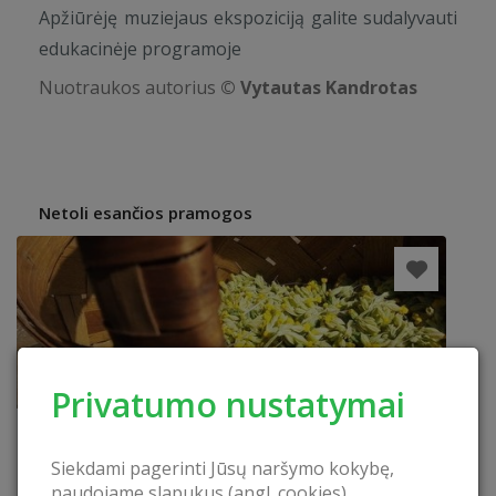
Apžiūrėję muziejaus ekspoziciją galite sudalyvauti
edukacinėje programoje
Nuotraukos autorius
© Vytautas Kandrotas
Netoli esančios pramogos
Privatumo nustatymai
Siekdami pagerinti Jūsų naršymo kokybę,
naudojame slapukus (angl. cookies).