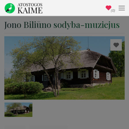
(0)
Jono Biliūno sodyba-muziejus