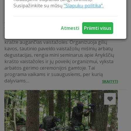
Susipažinkite su mūsų
"Slapukų politika".
ARBATOS KELIAS ANYKŠČIUOSE
Atmesti
Priimti visus
Vaistažolių guru Ramūnas rengia edukacines
programas vaikams ir suaugusiems apie Anykščių
krašte augančias vaistažoles. Organizuoja gilių
kavos, tautinio paveldo vaistažolių mišinių arbatų
degustacijas, rengia mini seminarus apie Anykščių
krašto vaistažoles ir jų poveikį organizmui, vyksta
arbatos gėrimo ceremonijos gamtoje. Tai
programa vaikams ir suaugusiems, per kurią
dalyviams:...
SKAITYTI