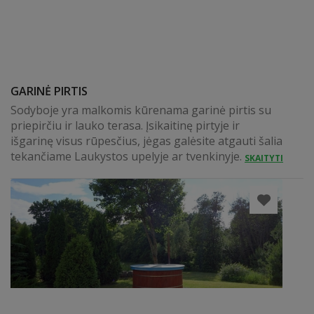
GARINĖ PIRTIS
Sodyboje yra malkomis kūrenama garinė pirtis su
priepirčiu ir lauko terasa. Įsikaitinę pirtyje ir
išgarinę visus rūpesčius, jėgas galėsite atgauti šalia
tekančiame Laukystos upelyje ar tvenkinyje.
SKAITYTI