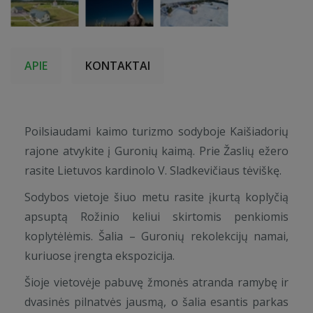
APIE
KONTAKTAI
Poilsiaudami kaimo turizmo sodyboje Kaišiadorių
rajone atvykite į Guronių kaimą. Prie Žaslių ežero
rasite Lietuvos kardinolo V. Sladkevičiaus tėviškę.
Sodybos vietoje šiuo metu rasite įkurtą koplyčią
apsuptą Rožinio keliui skirtomis penkiomis
koplytėlėmis. Šalia – Guronių rekolekcijų namai,
kuriuose įrengta ekspozicija.
Šioje vietovėje pabuvę žmonės atranda ramybę ir
dvasinės pilnatvės jausmą, o šalia esantis parkas