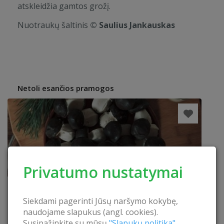
atskleidžia gamtos grožį.
Nuotraukų šaltinis
© Saulius Jankauskas
Netoli esančios pramogos
Privatumo nustatymai
Siekdami pagerinti Jūsų naršymo kokybę,
naudojame slapukus (angl. cookies).
Susipažinkite su mūsų
"Slapukų politika".