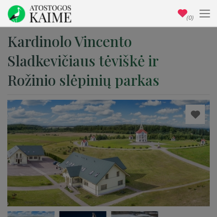
(0)
Kardinolo Vincento
Sladkevičiaus tėviškė ir
Rožinio slėpinių parkas