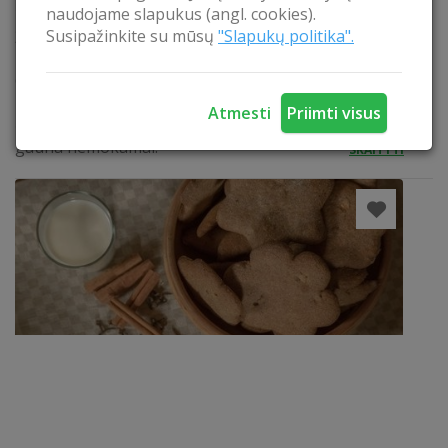
ČIUOŽINĖJIMAS ANT LEDO SU PAČIŪŽOM
naudojame slapukus (angl. cookies).
Susipažinkite su mūsų
"Slapukų politika".
Žiemos metu apsistoję sodyboje "Bagrėnžaris"
nemokamai galėsite mėgautis žiemos pramogomis.
Greta sodybos yra tvenkinys, kurį šeimininkai
nukasa, o tada prasideda tikrosios linksmybės -
Atmesti
Priimti visus
čiuožinėjimas. Pačiūžas apsistoję sodybos svečiai
gauna nemokamai.
SKAITYTI