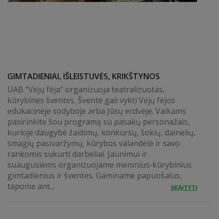
GIMTADIENIAI, IŠLEISTUVĖS, KRIKŠTYNOS
UAB “Vėjų fėja“ organizuoja teatralizuotas,
kūrybines šventes. Šventė gali vykti Vėjų fėjos
edukacinėje sodyboje arba Jūsų erdvėje. Vaikams
pasirinkite šou programą su pasakų personažais,
kurioje daugybė žaidimų, konkursų, šokių, dainelių,
smagių pasivaržymų, kūrybos valandėlė ir savo
rankomis sukurti darbeliai. Jaunimui ir
suaugusiems organizuojame meninius-kūrybinius
gimtadienius ir šventes. Gaminame papuošalus,
tapome ant...
SKAITYTI