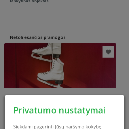
lankytinas objektas.
Netoli esančios pramogos
Privatumo nustatymai
Siekdami pagerinti Jūsų naršymo kokybę,