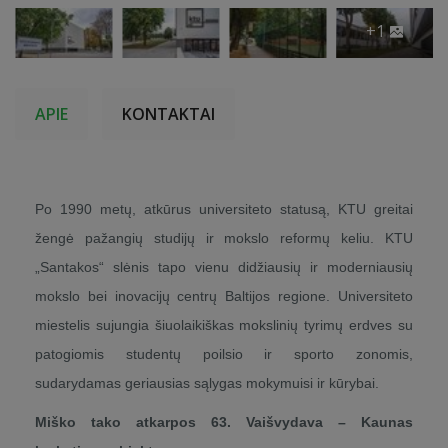
+1
APIE
KONTAKTAI
Po 1990 metų, atkūrus universiteto statusą, KTU greitai
žengė pažangių studijų ir mokslo reformų keliu. KTU
„Santakos“ slėnis tapo vienu didžiausių ir moderniausių
mokslo bei inovacijų centrų Baltijos regione. Universiteto
miestelis sujungia šiuolaikiškas mokslinių tyrimų erdves su
patogiomis studentų poilsio ir sporto zonomis,
sudarydamas geriausias sąlygas mokymuisi ir kūrybai.
Miško tako atkarpos 63. Vaišvydava – Kaunas