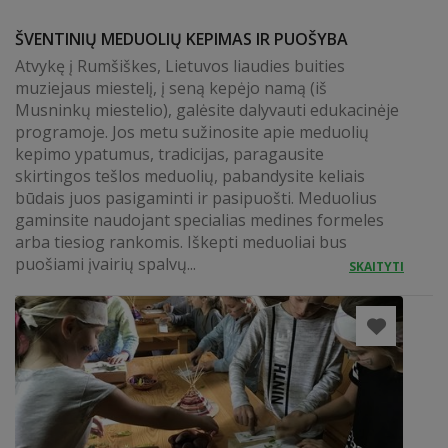
ŠVENTINIŲ MEDUOLIŲ KEPIMAS IR PUOŠYBA
Atvykę į Rumšiškes, Lietuvos liaudies buities
muziejaus miestelį, į seną kepėjo namą (iš
Musninkų miestelio), galėsite dalyvauti edukacinėje
programoje. Jos metu sužinosite apie meduolių
kepimo ypatumus, tradicijas, paragausite
skirtingos tešlos meduolių, pabandysite keliais
būdais juos pasigaminti ir pasipuošti. Meduolius
gaminsite naudojant specialias medines formeles
arba tiesiog rankomis. Iškepti meduoliai bus
puošiami įvairių spalvų...
SKAITYTI