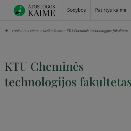
Sodybos
Patirtys kaime
Sodybos prie ežero
Sodybos vestuvėms
Sodybos poilsiui
Vilos, rezidencijos
Sodybos renginiams
Kempingai
Stovyklavietės
Pirties nuom
Baidarių nu
Lankytinos vietos
Miško Takas
KTU Cheminės technologijos fakultetas
KTU Cheminės
technologijos fakulteta