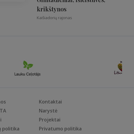
krikštynos
Kaišiadorių rajonas
nos
Kontaktai
KTA
Narystė
i
Projektai
 politika
Privatumo politika