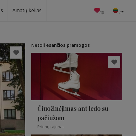
os
Amatų kelias
(0)
LT
EN
Amatai
Edukacijos
Unesco
Netoli esančios pramogos
Čiuožinėjimas ant ledo su
pačiūžom
Prienų rajonas