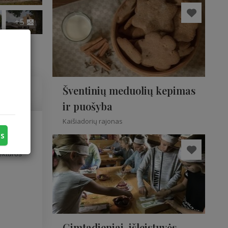
+5
Šventinių meduolių kepimas
ir puošyba
Kaišiadorių rajonas
us
ų dienų
tektūros
Gimtadieniai, išleistuvės,