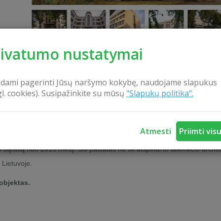
rivatumo nustatymai
kdami pagerinti Jūsų naršymo kokybę, naudojame slapukus
KONTAKTAI
gl. cookies). Susipažinkite su mūsų
"Slapukų politika".
Atmesti
Priimti vis
baltijyje tapo inovacijų ir mokslo pažangos simboliu. Fakultetas iki ši
ldo sąrašą nuo 2015 metų. Šis pastatas ne tik atspindi to laikmečio archi
 Lietuvoje.
objektas.