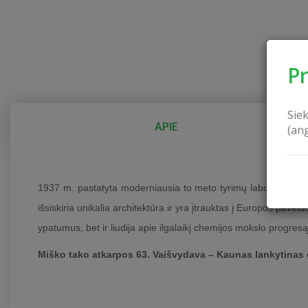
P
Sie
APIE
(an
1937 m. pastatyta moderniausia to meto tyrimų laboratorija Pa
išsiskiria unikalia architektūra ir yra įtrauktas į Europos pave
ypatumus, bet ir liudija apie ilgalaikį chemijos mokslo progresą
Miško tako atkarpos 63. Vaišvydava – Kaunas lankytinas 