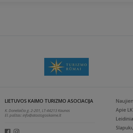
LIETUVOS KAIMO TURIZMO ASOCIACIJA
Naujie
Apie L
K. Donelaičio g. 2-201, LT-44213 Kaunas
El. paštas:
info@atostogoskaime.lt
Leidinia
Slapukų