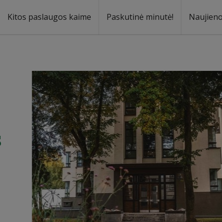
Kitos paslaugos kaime
Paskutinė minutė!
Naujien
a
oma
s