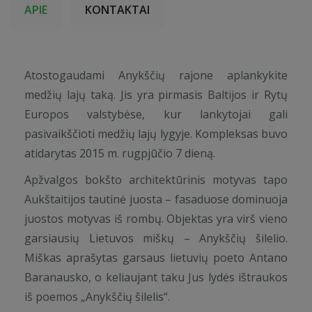
APIE
KONTAKTAI
Atostogaudami Anykščių rajone aplankykite
medžių lajų taką. Jis yra pirmasis Baltijos ir Rytų
Europos valstybėse, kur lankytojai gali
pasivaikščioti medžių lajų lygyje. Kompleksas buvo
atidarytas 2015 m. rugpjūčio 7 dieną.
Apžvalgos bokšto architektūrinis motyvas tapo
Aukštaitijos tautinė juosta – fasaduose dominuoja
juostos motyvas iš rombų. Objektas yra virš vieno
garsiausių Lietuvos miškų – Anykščių šilelio.
Miškas aprašytas garsaus lietuvių poeto Antano
Baranausko, o keliaujant taku Jus lydės ištraukos
iš poemos „Anykščių šilelis“.