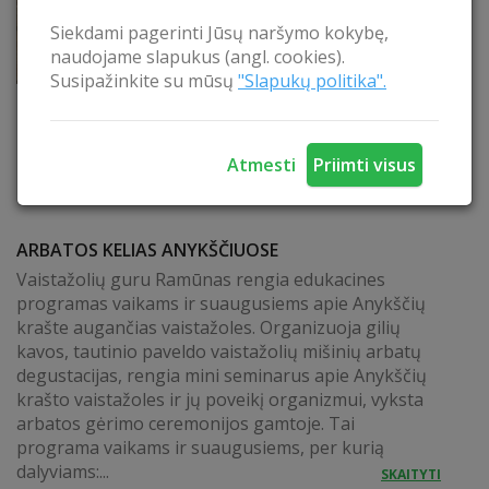
Siekdami pagerinti Jūsų naršymo kokybę,
naudojame slapukus (angl. cookies).
Susipažinkite su mūsų
"Slapukų politika".
Atmesti
Priimti visus
ARBATOS KELIAS ANYKŠČIUOSE
Vaistažolių guru Ramūnas rengia edukacines
programas vaikams ir suaugusiems apie Anykščių
krašte augančias vaistažoles. Organizuoja gilių
kavos, tautinio paveldo vaistažolių mišinių arbatų
degustacijas, rengia mini seminarus apie Anykščių
krašto vaistažoles ir jų poveikį organizmui, vyksta
arbatos gėrimo ceremonijos gamtoje. Tai
programa vaikams ir suaugusiems, per kurią
dalyviams:...
SKAITYTI