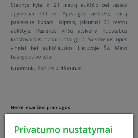
Statinys kyla iki 21 metrų aukščio bei tęsiasi
apytiksliai 300 m. Apžvalgos aikštelė, kurią
pasieksite lipdami laiptais, įsikūrusi 34 metrų
aukštyje. Pasiekus viršų atsiveria nuostabus
kraštovaizdis: apdainuota giria, Šventosios upės
vingiai bei aukščiausios Lietuvoje Šv. Mato
bažnyčios bokštai.
Nuotraukų šaltinis
© 15min.lt
Netoli esančios pramogos
Privatumo nustatymai