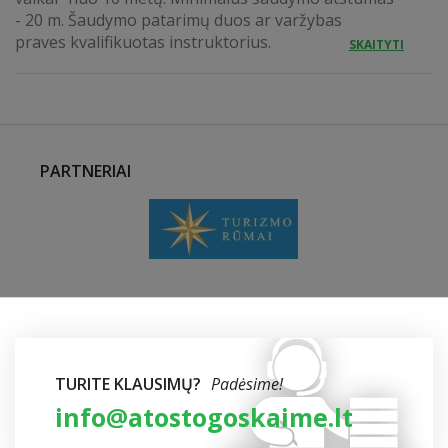
- 20 m. Šaudymo patarimų duos ar varžybas
praves kvalifikuotas instruktorius.
SKAITYTI
PARTNERIAI
TURITE KLAUSIMŲ?
Padėsime!
info@atostogoskaime.lt