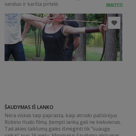
vanduo ir karšta pirtelė.
SKAITYTI
ŠAUDYMAS IŠ LANKO
Nėra viskas taip paprasta, kaip atrodo pažiūrėjus
Robino Hudo filmą. Įtempti lanką gali ne kiekvienas.
Tad akies taiklumą galės išmėginti tik "suaugę
vaikai" nuo 16 metų. Minimalus šaudymo atstumas