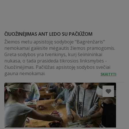
ČIUOŽINĖJIMAS ANT LEDO SU PAČIŪŽOM
Žiemos metu apsistoję sodyboje "Bagrėnžaris"
nemokamai galėsite mėgautis žiemos pramogomis.
Greta sodybos yra tvenkinys, kurį šeimininkai
nukasa, o tada prasideda tikrosios linksmybės -
čiuožinėjimas. Pačiūžas apsistoję sodybos svečiai
gauna nemokamai.
SKAITYTI