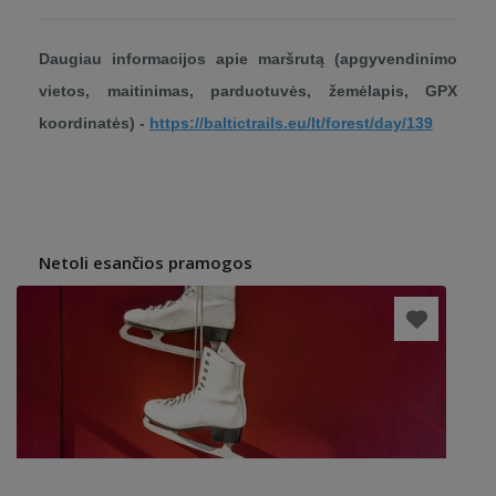
Daugiau informacijos apie maršrutą (apgyvendinimo
vietos, maitinimas, parduotuvės, žemėlapis, GPX
koordinatės) -
https://baltictrails.eu/lt/forest/day/139
Netoli esančios pramogos