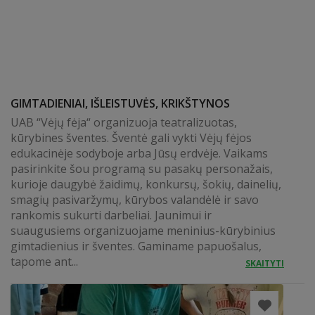
GIMTADIENIAI, IŠLEISTUVĖS, KRIKŠTYNOS
UAB “Vėjų fėja“ organizuoja teatralizuotas,
kūrybines šventes. Šventė gali vykti Vėjų fėjos
edukacinėje sodyboje arba Jūsų erdvėje. Vaikams
pasirinkite šou programą su pasakų personažais,
kurioje daugybė žaidimų, konkursų, šokių, dainelių,
smagių pasivaržymų, kūrybos valandėlė ir savo
rankomis sukurti darbeliai. Jaunimui ir
suaugusiems organizuojame meninius-kūrybinius
gimtadienius ir šventes. Gaminame papuošalus,
tapome ant...
SKAITYTI