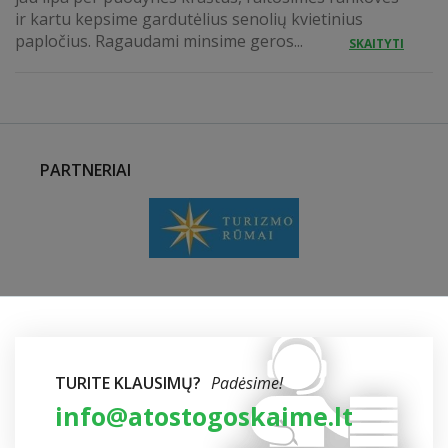
ir kartu kepsime gardutėlius senolių kvietinius
papločius. Ragaudami minsime geros...
SKAITYTI
PARTNERIAI
TURITE KLAUSIMŲ?
Padėsime!
info@atostogoskaime.lt