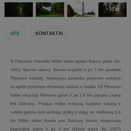
+45
APIE
KONTAKTAI
Iš Pakuonio miestelio Miško takas tęsiasi Kauno gatve (Nr.
1901) šiaurės vakarų, šiaurės kryptimi ir po 7 km pasiekia
Piliuonos miestelį. Keliautojus pasitinka pavienės sodybos
su aplink plytinčiais dirbamais laukais ir sodais. Už Piliuonos
kelias vingiuoja Nemuno gatve ir po 1,6 km pasuka į kairę
link Dubravų. Praėjus miško masyvą, kuriame vasarą ir
rudenį galima rasti vertingų grybų ir uogų, po maždaug 2,4
km Miško takas išveda prie Dubravų kaimo, vinguriuoja
pagrindine gatve ir po 3 km (Klonio gatvė, Nr. 1937)