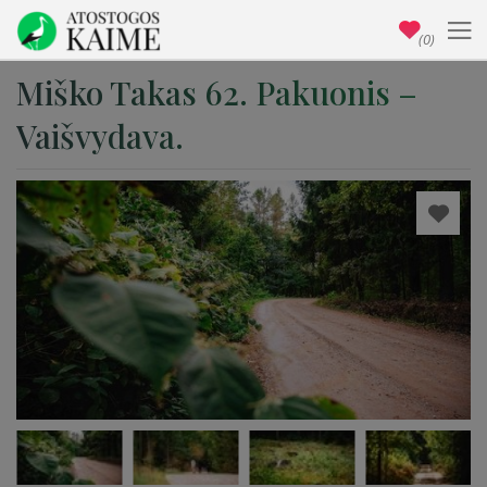
(0)
Miško Takas 62. Pakuonis –
Vaišvydava.