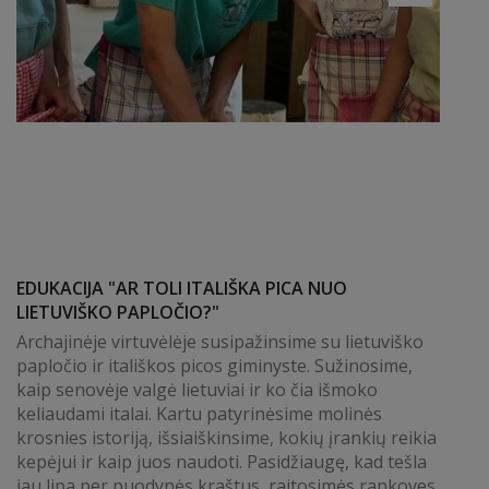
EDUKACIJA "AR TOLI ITALIŠKA PICA NUO
LIETUVIŠKO PAPLOČIO?"
Archajinėje virtuvėlėje susipažinsime su lietuviško
papločio ir itališkos picos giminyste. Sužinosime,
kaip senovėje valgė lietuviai ir ko čia išmoko
keliaudami italai. Kartu patyrinėsime molinės
krosnies istoriją, išsiaiškinsime, kokių įrankių reikia
kepėjui ir kaip juos naudoti. Pasidžiaugę, kad tešla
jau lipa per puodynės kraštus, raitosimės rankoves