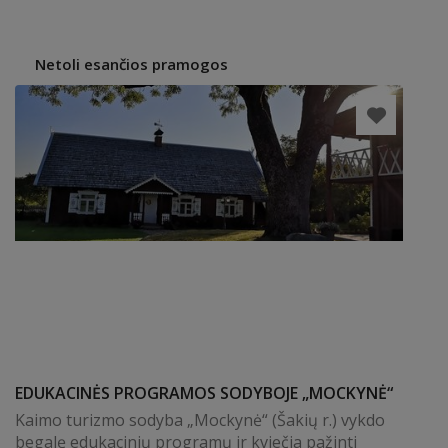
Netoli esančios pramogos
EDUKACINĖS PROGRAMOS SODYBOJE „MOCKYNĖ“
Kaimo turizmo sodyba „Mockynė“ (Šakių r.) vykdo
begalę edukacinių programų ir kviečia pažinti