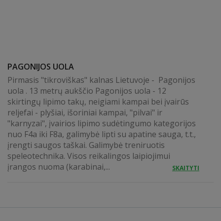
PAGONIJOS UOLA
Pirmasis "tikroviškas" kalnas Lietuvoje - Pagonijos
uola . 13 metrų aukščio Pagonijos uola - 12
skirtingų lipimo takų, neigiami kampai bei įvairūs
reljefai - plyšiai, išoriniai kampai, "pilvai" ir
"karnyzai", įvairios lipimo sudėtingumo kategorijos
nuo F4a iki F8a, galimybė lipti su apatine sauga, t.t.,
įrengti saugos taškai. Galimybė treniruotis
speleotechnika. Visos reikalingos laipiojimui
įrangos nuoma (karabinai,...
SKAITYTI