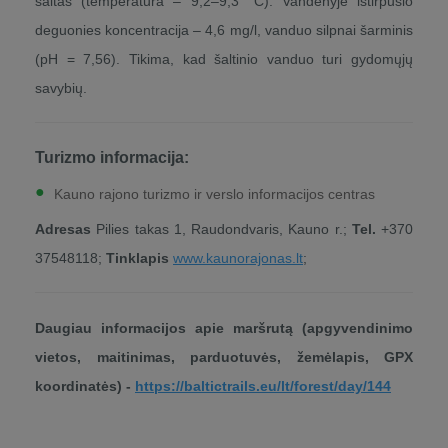
šaltas (temperatūra – 9,2–9,3° C). Vandenyje ištirpusio
deguonies koncentracija – 4,6 mg/l, vanduo silpnai šarminis
(pH = 7,56). Tikima, kad šaltinio vanduo turi gydomųjų
savybių.
Turizmo informacija:
Kauno rajono turizmo ir verslo informacijos centras
Adresas
Pilies takas 1, Raudondvaris, Kauno r.;
Tel.
+370
37548118;
Tinklapis
www.kaunorajonas.lt
;
Daugiau informacijos apie maršrutą (apgyvendinimo
vietos, maitinimas, parduotuvės, žemėlapis, GPX
koordinatės) -
https://baltictrails.eu/lt/forest/day/144