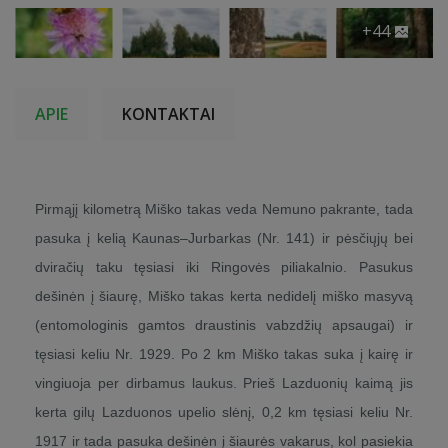
+44
APIE
KONTAKTAI
Pirmąjį kilometrą Miško takas veda Nemuno pakrante, tada
pasuka į kelią Kaunas–Jurbarkas (Nr. 141) ir pėsčiųjų bei
dviračių taku tęsiasi iki Ringovės piliakalnio. Pasukus
dešinėn į šiaurę, Miško takas kerta nedidelį miško masyvą
(entomologinis gamtos draustinis vabzdžių apsaugai) ir
tęsiasi keliu Nr. 1929. Po 2 km Miško takas suka į kairę ir
vingiuoja per dirbamus laukus. Prieš Lazduonių kaimą jis
kerta gilų Lazduonos upelio slėnį, 0,2 km tęsiasi keliu Nr.
1917 ir tada pasuka dešinėn į šiaurės vakarus, kol pasiekia