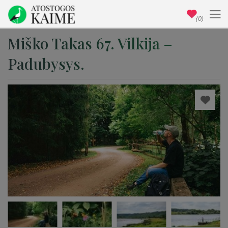
(0)
Miško Takas 67. Vilkija –
Padubysys.