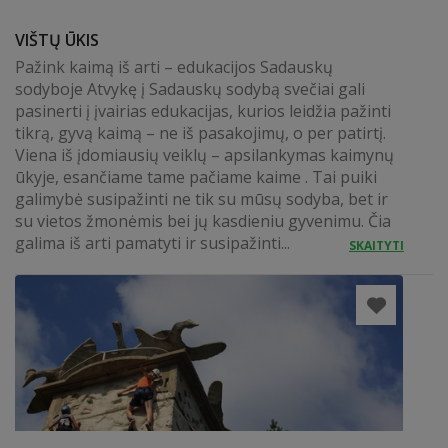
VIŠTŲ ŪKIS
Pažink kaimą iš arti – edukacijos Sadauskų
sodyboje Atvykę į Sadauskų sodybą svečiai gali
pasinerti į įvairias edukacijas, kurios leidžia pažinti
tikrą, gyvą kaimą – ne iš pasakojimų, o per patirtį.
Viena iš įdomiausių veiklų – apsilankymas kaimynų
ūkyje, esančiame tame pačiame kaime . Tai puiki
galimybė susipažinti ne tik su mūsų sodyba, bet ir
su vietos žmonėmis bei jų kasdieniu gyvenimu. Čia
galima iš arti pamatyti ir susipažinti...
SKAITYTI