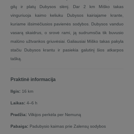
gilų ir platų Dubysos slėnį. Dar 2 km Miško takas
vinguriuoja kaimo keliuku Dubysos kairiajame krante,
kuriame išsimėčiusios pavienės sodybos. Dubysos vanduo
vasarą skaidrus, o srovė rami, ją sudrumsčia tik buvusio
malūno užtvankos griuvėsiai. Galiausiai Miško takas pakyla
stačiu Dubysos krantu ir pasiekia galutinį šios atkarpos
tašką.
Praktinė informacija
Ilgis:
16 km
Laikas:
4–6 h
Pradžia:
Vilkijos perkėla per Nemuną
Pabaiga:
Padubysio kaimas prie Zalensų sodybos