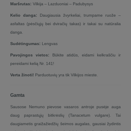
Maršrutas:
Vilkija – Lazduoniai – Padubysys
Kelio danga:
Daugiausia žvyrkeliai, trumpame ruože –
asfaltas (pėsčiųjų bei dviračių takas) ir takai su natūralia
danga.
Sudėtingumas:
Lengvas
Pavojingos vietos:
Būkite atidūs, eidami kelkraščiu ir
pereidami kelią Nr. 141!
Verta žinoti!
Parduotuvių yra tik Vilkijos mieste.
Gamta
Sausose Nemuno pievose vasaros antroje pusėje auga
daug paprastųjų bitkrėslių (Tanacetum vulgare). Tai
daugiametis graižažiedžių šeimos augalas, gausiai žydintis