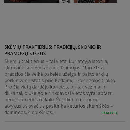
SKĖMIŲ TRAKTIERIUS: TRADICIJŲ, SKONIO IR
PRAMOGŲ STOTIS
Skėmių traktierius – tai vieta, kur atgyja istorija,
skoniai ir senosios kaimo tradicijos. Nuo XIX a.
pradžios čia veikė pakelės užeiga ir pašto arklių
perkinkymo stotis prie Kėdainių–Baisogalos trakto.
Pro šią vietą dardėjo karietos, brikai, vežimai ir
diližanai, o užeigoje rinkdavosi vietos vyrai aptarti
bendruomenės reikalų. Šiandien į traktierių
atvykusius svečius pasitinka keturios skėmiškės –
dainingos, šmaikščios...
SKAITYTI