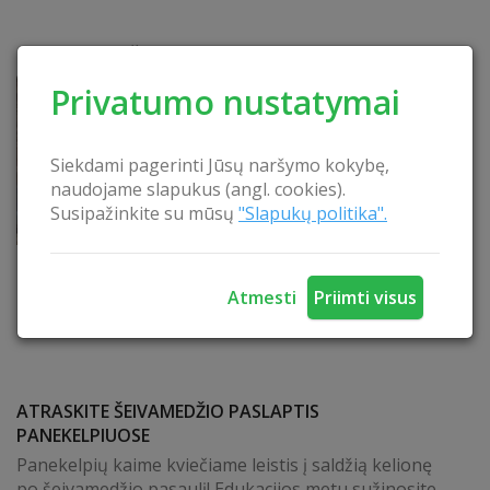
Netoli esančios pramogos
Privatumo nustatymai
Siekdami pagerinti Jūsų naršymo kokybę,
naudojame slapukus (angl. cookies).
Susipažinkite su mūsų
"Slapukų politika".
Atmesti
Priimti visus
ATRASKITE ŠEIVAMEDŽIO PASLAPTIS
PANEKELPIUOSE
Panekelpių kaime kviečiame leistis į saldžią kelionę
po šeivamedžio pasaulį! Edukacijos metu sužinosite,