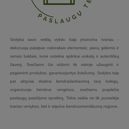
Sodyba savo veiklą vykdo kaip įmanoma tvariau -
dekoruoja patalpas natūraliais elementais, pievų gėlėmis ir
senais baldais, kurie suteikia aplinkai unikalų ir autentišką
žavesį. Svečiams čia siūlomi tik vietoje užauginti ir
pagaminti produktai, garantuojantys šviežumą. Sodyba taip
pat aktyviai skatina bendradarbiavimą tarp kolegų,
organizuoja bendrus renginius, svečiams praplečia
paslaugų pasiūlymo sprektrą. Tokia veikla ne tik puoselėja
tvarias vertybes, bet ir stiprina bendruomeniškumą regione.