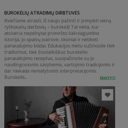
BUROKĖLIŲ ATRADIMŲ DIRBTUVĖS
Kviečiame atrasti, iš naujo pažinti ir įsimylėti vieną
ryškiausių daržovių – burokėlį! Tai vieta, kur
atsiveria nepelnytai primiršto šakniagumbio
istorija, jo spalvų įvairovė, skoniai ir netikėti
panaudojimo būdai. Edukacijos metu sužinosite tiek
tradicinius, tiek šiuolaikiškus burokėlio
panaudojimo receptus, susipažinsite su jo
naudingosiomis savybėmis, vartojimo tradicijomis ir
dar niekada nematytomis interpretacijomis.
Burokėlis...
SKAITYTI