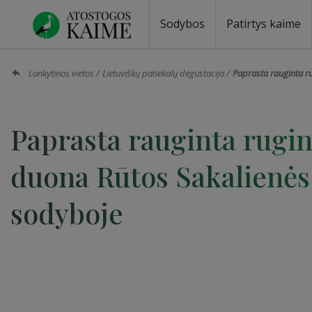
Sodybos
Patirtys kaime
Sodybos prie ežero
Sodybos vestuvėms
Sodybos poilsiui
Vilos, rezidencijos
Sodybos renginiams
Kempingai
Stovyklavietės
Pirties nuom
Baidarių nu
Lankytinos vietos
Lietuviškų patiekalų degustacija
Paprasta rauginta r
Paprasta rauginta rugi
duona Rūtos Sakalienės
sodyboje