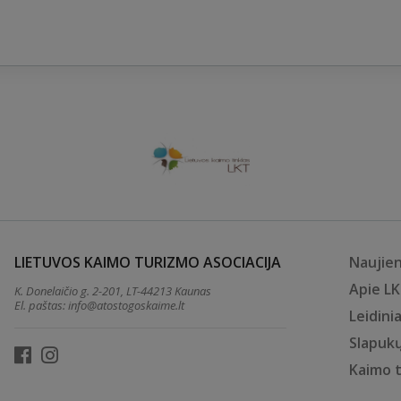
LIETUVOS KAIMO TURIZMO ASOCIACIJA
Naujie
Apie L
K. Donelaičio g. 2-201, LT-44213 Kaunas
El. paštas:
info@atostogoskaime.lt
Leidinia
Slapukų
Kaimo 