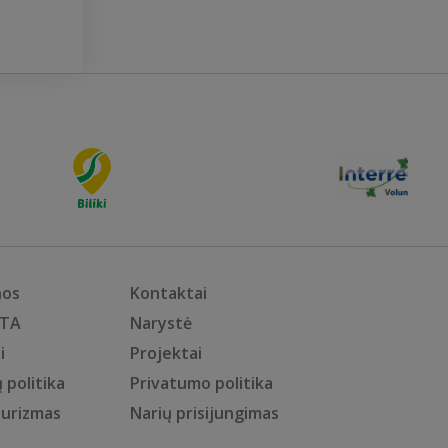
nos
Kontaktai
KTA
Narystė
i
Projektai
 politika
Privatumo politika
turizmas
Narių prisijungimas