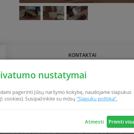
KONTAKTAI
rivatumo nustatymai
vartoti augalinio maisto rinkimo laikais. Anksčiau duoną k
os kokybė priklausė ne nuo šeimininkės kepimo įgūdžių, ž
kdami pagerinti Jūsų naršymo kokybę, naudojame slapukus
avo nuo pirmos pasiruošimo minutės. Lietuvoje duona buvo
gl. cookies). Susipažinkite su mūsų
"Slapukų politika".
urią vėliau pakeitė krikščioniškoji šventoji Agota.
šla rauginama lėtai mediniame kubile ir kepama tik žarij
Atmesti
Priimti vis
i pasijoti miltai, vanduo, cukrus, druska, kmynai ir duonku