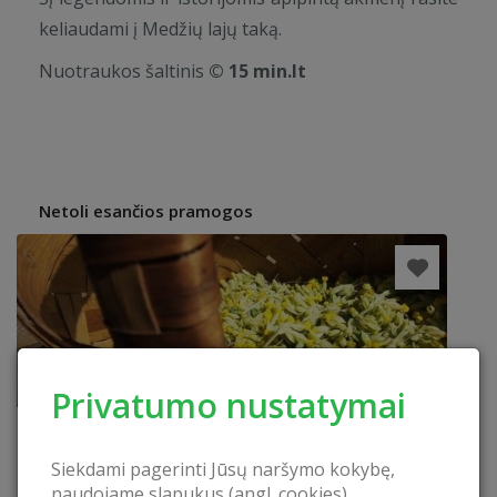
keliaudami į Medžių lajų taką.
Nuotraukos šaltinis
© 15 min.lt
Netoli esančios pramogos
Privatumo nustatymai
Siekdami pagerinti Jūsų naršymo kokybę,
naudojame slapukus (angl. cookies).