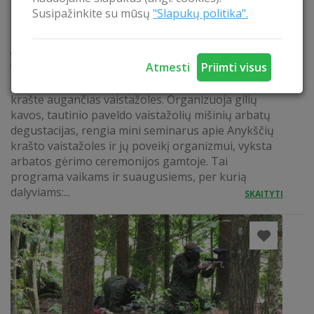
Susipažinkite su mūsų
"Slapukų politika".
ARBATOS KELIAS ANYKŠČIUOSE
Atmesti
Priimti visus
Vaistažolių guru Ramūnas rengia edukacines
programas vaikams ir suaugusiems apie Anykščių
krašte augančias vaistažoles. Organizuoja gilių
kavos, tautinio paveldo vaistažolių mišinių arbatų
degustacijas, rengia mini seminarus apie Anykščių
krašto vaistažoles ir jų poveikį organizmui, vyksta
arbatos gėrimo ceremonijos gamtoje. Tai
programa vaikams ir suaugusiems, per kurią
dalyviams:...
SKAITYTI