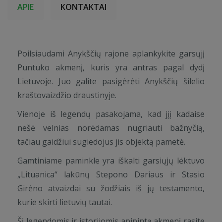
APIE
KONTAKTAI
Poilsiaudami Anykščių rajone aplankykite garsųjį
Puntuko akmenį, kuris yra antras pagal dydį
Lietuvoje. Juo galite pasigėrėti Anykščių šilelio
kraštovaizdžio draustinyje.
Vienoje iš legendų pasakojama, kad jįį kadaise
nešė velnias norėdamas nugriauti bažnyčią,
tačiau gaidžiui sugiedojus jis objektą pametė.
Gamtiniame paminkle yra iškalti garsiųjų lėktuvo
„Lituanica“ lakūnų Stepono Dariaus ir Stasio
Girėno atvaizdai su žodžiais iš jų testamento,
kurie skirti lietuvių tautai.
Šį legendomis ir istorijomis apipintą akmenį rasite