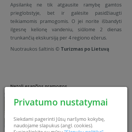
Apsilankę ne tik atgausite ramybę gamtos
prieglobstyje, bet ir galėsite pasidžiaugti
teikiamomis pramogomis. O jei norite išbandyti
ilgesnę kelionę vandeniu, siūlome 2 dienas
trunkančią ekskursiją per 4 regiono ežerus.
Nuotraukos šaltinis
© Turizmas po Lietuvą
Netoli esančios pramogos
Privatumo nustatymai
Siekdami pagerinti Jūsų naršymo kokybę,
naudojame slapukus (angl. cookies).