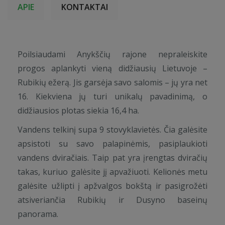
APIE
KONTAKTAI
Poilsiaudami Anykščių rajone nepraleiskite
progos aplankyti vieną didžiausių Lietuvoje –
Rubikių ežerą. Jis garsėja savo salomis – jų yra net
16. Kiekviena jų turi unikalų pavadinimą, o
didžiausios plotas siekia 16,4 ha.
Vandens telkinį supa 9 stovyklavietės. Čia galėsite
apsistoti su savo palapinėmis, pasiplaukioti
vandens dviračiais. Taip pat yra įrengtas dviračių
takas, kuriuo galėsite jį apvažiuoti. Kelionės metu
galėsite užlipti į apžvalgos bokštą ir pasigrožėti
atsiveriančia Rubikių ir Dusyno baseinų
panorama.