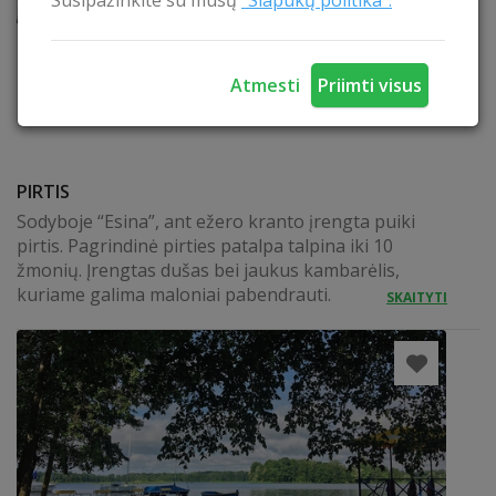
Susipažinkite su mūsų
"Slapukų politika".
Atmesti
Priimti visus
PIRTIS
Sodyboje “Esina”, ant ežero kranto įrengta puiki
pirtis. Pagrindinė pirties patalpa talpina iki 10
žmonių. Įrengtas dušas bei jaukus kambarėlis,
kuriame galima maloniai pabendrauti.
SKAITYTI