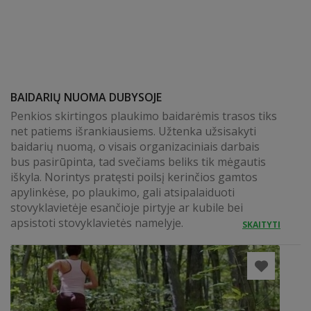
BAIDARIŲ NUOMA DUBYSOJE
Penkios skirtingos plaukimo baidarėmis trasos tiks
net patiems išrankiausiems. Užtenka užsisakyti
baidarių nuomą, o visais organizaciniais darbais
bus pasirūpinta, tad svečiams beliks tik mėgautis
iškyla. Norintys pratęsti poilsį kerinčios gamtos
apylinkėse, po plaukimo, gali atsipalaiduoti
stovyklavietėje esančioje pirtyje ar kubile bei
apsistoti stovyklavietės namelyje.
SKAITYTI