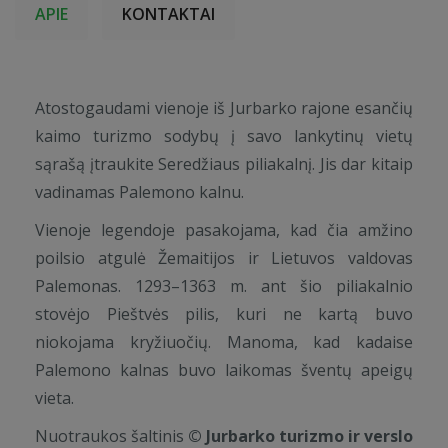
APIE
KONTAKTAI
Atostogaudami vienoje iš Jurbarko rajone esančių
kaimo turizmo sodybų į savo lankytinų vietų
sąrašą įtraukite Seredžiaus piliakalnį. Jis dar kitaip
vadinamas Palemono kalnu.
Vienoje legendoje pasakojama, kad čia amžino
poilsio atgulė Žemaitijos ir Lietuvos valdovas
Palemonas. 1293–1363 m. ant šio piliakalnio
stovėjo Pieštvės pilis, kuri ne kartą buvo
niokojama kryžiuočių. Manoma, kad kadaise
Palemono kalnas buvo laikomas šventų apeigų
vieta.
Nuotraukos šaltinis
© Jurbarko turizmo ir verslo