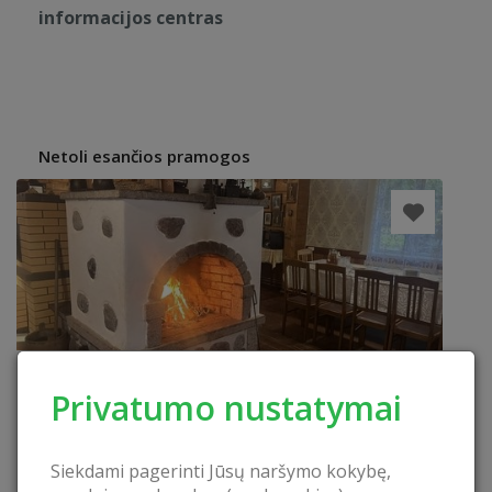
informacijos centras
Netoli esančios pramogos
Privatumo nustatymai
Siekdami pagerinti Jūsų naršymo kokybę,