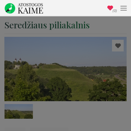
(0)
Seredžiaus piliakalnis