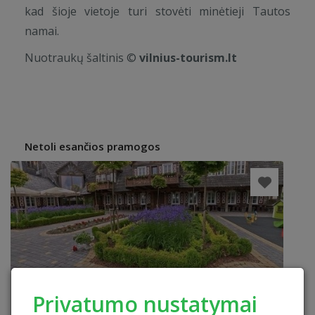
kad šioje vietoje turi stovėti minėtieji Tautos
namai.
Nuotraukų šaltinis ©
vilnius-tourism.lt
Netoli esančios pramogos
Privatumo nustatymai