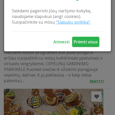
Siekdami pagerinti Jūsų naršymo kokybę,
naudojame slapukus (angl. cookies).
Susipažinkite su mūsų
"Slapukų politika".
LIETUVIŠKI TRADICINIAI VALGIAI
P aruoštos edukacinės programos patenkins
smalsiausių žingeidumą, kur sužinosite, kad keptas
kumpis - bajoriškos virtuvės elementas, šiupiniai -
Atmesti
Priimti visus
valstiečių stalo dalis. Lietuva besidomintiems
svečiams tokios programos bus puiki proga iš
arčiau susipažinti su mūsų kultūriniais ypatumais ir
virtuvės vingrybėmis. CEPELINŲ GAMINIMO
PAMOKĖLĖ Kuomet svečiai iš užsienio paragauja
cepelinų, dažnas iš jų paklausia – o kaip mėsa
patenka į...
SKAITYTI