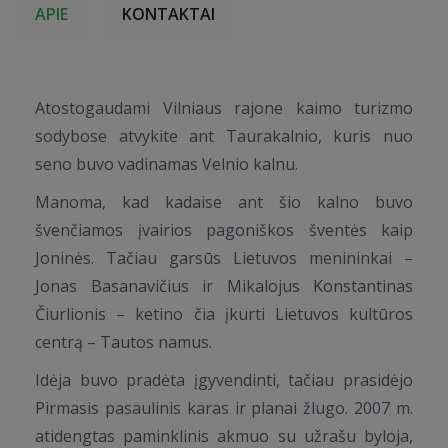
APIE
KONTAKTAI
Atostogaudami Vilniaus rajone kaimo turizmo
sodybose atvykite ant Taurakalnio, kuris nuo
seno buvo vadinamas Velnio kalnu.
Manoma, kad kadaise ant šio kalno buvo
švenčiamos įvairios pagoniškos šventės kaip
Joninės. Tačiau garsūs Lietuvos menininkai –
Jonas Basanavičius ir Mikalojus Konstantinas
Čiurlionis – ketino čia įkurti Lietuvos kultūros
centrą – Tautos namus.
Idėja buvo pradėta įgyvendinti, tačiau prasidėjo
Pirmasis pasaulinis karas ir planai žlugo. 2007 m.
atidengtas paminklinis akmuo su užrašu byloja,