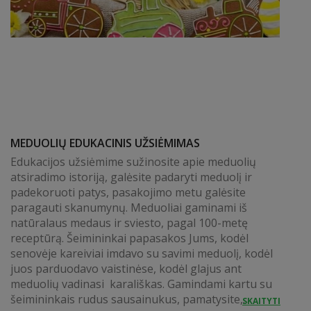
MEDUOLIŲ EDUKACINIS UŽSIĖMIMAS
Edukacijos užsiėmime sužinosite apie meduolių
atsiradimo istoriją, galėsite padaryti meduolį ir
padekoruoti patys, pasakojimo metu galėsite
paragauti skanumynų. Meduoliai gaminami iš
natūralaus medaus ir sviesto, pagal 100-metę
receptūrą. Šeimininkai papasakos Jums, kodėl
senovėje kareiviai imdavo su savimi meduolį, kodėl
juos parduodavo vaistinėse, kodėl glajus ant
meduolių vadinasi karališkas. Gamindami kartu su
šeimininkais rudus sausainukus, pamatysite,...
SKAITYTI