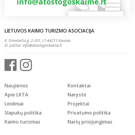
info@atostogoskaime.lt
LIETUVOS KAIMO TURIZMO ASOCIACIJA
K. Donelaičio g. 2-201, LT-44213 Kaunas
El. paštas:
info@atostogoskaime.lt
Naujienos
Kontaktai
Apie LKTA
Narystė
Leidiniai
Projektai
Slapukų politika
Privatumo politika
Kaimo turizmas
Narių prisijungimas