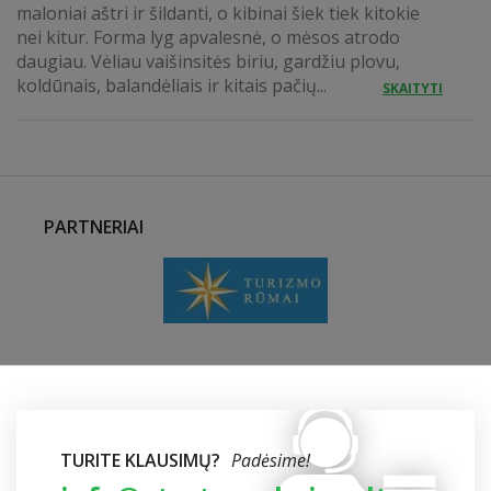
maloniai aštri ir šildanti, o kibinai šiek tiek kitokie
nei kitur. Forma lyg apvalesnė, o mėsos atrodo
daugiau. Vėliau vaišinsitės biriu, gardžiu plovu,
koldūnais, balandėliais ir kitais pačių...
SKAITYTI
PARTNERIAI
TURITE KLAUSIMŲ?
Padėsime!