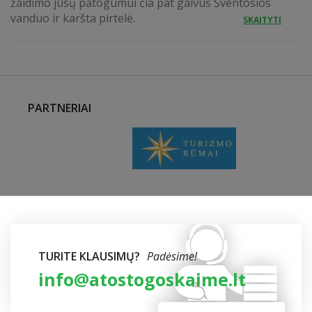
žaidimo jūsų patogumui čia pat gaivus Šventosios
vanduo ir karšta pirtelė.
SKAITYTI
PARTNERIAI
TURITE KLAUSIMŲ?
Padėsime!
info@atostogoskaime.lt