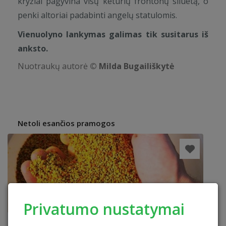
kryžiai pagyvina visų keturių frontonų siluetą, o
penki altoriai padabinti angelų statulomis.
Vienuolyno lankymas galimas tik susitarus iš
anksto.
Nuotraukų autorė
© Milda Bugailiškytė
Netoli esančios pramogos
Privatumo nustatymai