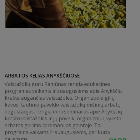
ARBATOS KELIAS ANYKŠČIUOSE
Vaistažolių guru Ramūnas rengia edukacines
programas vaikams ir suaugusiems apie Anykščių
krašte augančias vaistažoles. Organizuoja gilių
kavos, tautinio paveldo vaistažolių mišinių arbatų
degustacijas, rengia mini seminarus apie Anykščių
krašto vaistažoles ir jų poveikį organizmui, vyksta
arbatos gėrimo ceremonijos gamtoje. Tai
programa vaikams ir suaugusiems, per kurią
dalyviams:...
SKAITYTI