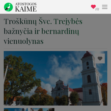
(0)
Troškūnų Švc. Trejybės
bažnyčia ir bernardinų
vienuolynas