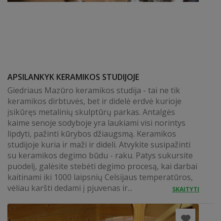
APSILANKYK KERAMIKOS STUDIJOJE
Giedriaus Mazūro keramikos studija - tai ne tik
keramikos dirbtuvės, bet ir didelė erdvė kurioje
įsikūręs metalinių skulptūrų parkas. Antalgės
kaime senoje sodyboje yra laukiami visi norintys
lipdyti, pažinti kūrybos džiaugsmą. Keramikos
studijoje kuria ir maži ir dideli. Atvykite susipažinti
su keramikos degimo būdu - raku. Patys sukursite
puodelį, galėsite stebėti degimo procesą, kai darbai
kaitinami iki 1000 laipsnių Celsijaus temperatūros,
vėliau karšti dedami į pjuvenas ir...
SKAITYTI