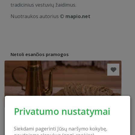
tradicinius vestuvių žaidimus.
Nuotraukos autorius ©
mapio.net
Netoli esančios pramogos
Privatumo nustatymai
Siekdami pagerinti Jūsų naršymo kokybę,