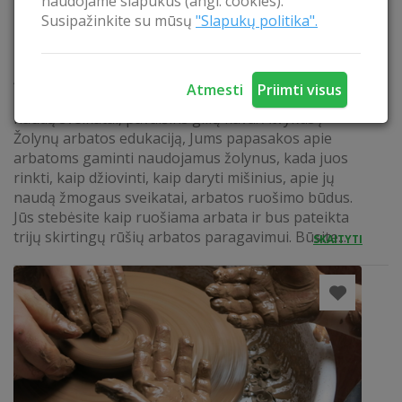
naudojame slapukus (angl. cookies).
Susipažinkite su mūsų
"Slapukų politika".
GILIŲ KAVOS IR VAISTAŽOLIŲ ARBATŲ EDUKACIJOS
Atvykus į lietuviškos gilių kavos edukaciją, Jums
Atmesti
Priimti visus
papasakos apie gilių kavos gamybos istoriją, jos
naudą sveikatai, pavaišins gilių kava. Atvykus į
Žolynų arbatos edukaciją, Jums papasakos apie
arbatoms gaminti naudojamus žolynus, kada juos
rinkti, kaip džiovinti, kaip daryti mišinius, apie jų
naudą žmogaus sveikatai, arbatos ruošimo būdus.
Jūs stebėsite kaip ruošiama arbata ir bus pateikta
trijų skirtingų rūšių arbatos paragavimui. Būsite...
SKAITYTI