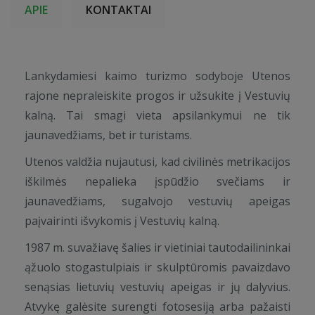
APIE
KONTAKTAI
Lankydamiesi kaimo turizmo sodyboje Utenos
rajone nepraleiskite progos ir užsukite į Vestuvių
kalną. Tai smagi vieta apsilankymui ne tik
jaunavedžiams, bet ir turistams.
Utenos valdžia nujautusi, kad civilinės metrikacijos
iškilmės nepalieka įspūdžio svečiams ir
jaunavedžiams, sugalvojo vestuvių apeigas
paįvairinti išvykomis į Vestuvių kalną.
1987 m. suvažiavę šalies ir vietiniai tautodailininkai
ąžuolo stogastulpiais ir skulptūromis pavaizdavo
senąsias lietuvių vestuvių apeigas ir jų dalyvius.
Atvykę galėsite surengti fotosesiją arba pažaisti