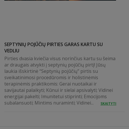
SEPTYNIŲ POJŪČIŲ PIRTIES GARAS KARTU SU
VEDLIU
Pirties dvasia kviečia visus norinčius kartu su šeima
ar draugais atvykti į septynių pojūčių pirtį! Jūsų
laukia išskirtinė “Septynių pojūčių” pirtis su
sveikatinimosi procedūromis ir holistinėmis
terapinėmis praktikomis: Gerai nuotaikai ir
savijautai palaikyti; Kūnui ir sielai apsivalyti; Vidinei
energijai pakelti; Imunitetui stiprinti; Emocijoms
subalansuoti; Mintims nuraminti; Vidinei...
SKAITYTI