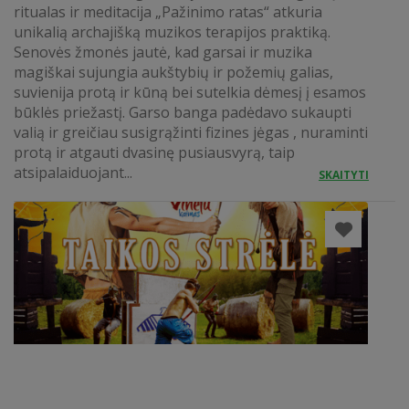
ritualas ir meditacija „Pažinimo ratas“ atkuria
unikalią archajišką muzikos terapijos praktiką.
Senovės žmonės jautė, kad garsai ir muzika
magiškai sujungia aukštybių ir požemių galias,
suvienija protą ir kūną bei sutelkia dėmesį į esamos
būklės priežastį. Garso banga padėdavo sukaupti
valią ir greičiau susigrąžinti fizines jėgas , nuraminti
protą ir atgauti dvasinę pusiausvyrą, taip
atsipalaiduojant...
SKAITYTI