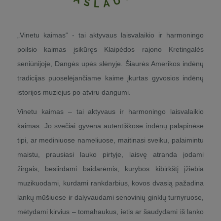
„Vinetu kaimas“ - tai aktyvaus laisvalaikio ir harmoningo
poilsio kaimas įsikūręs Klaipėdos rajono Kretingalės
seniūnijoje, Dangės upės slėnyje. Šiaurės Amerikos indėnų
tradicijas puoselėjančiame kaime įkurtas gyvosios indėnų
istorijos muziejus po atviru dangumi.
Vinetu kaimas – tai aktyvaus ir harmoningo laisvalaikio
kaimas. Jo svečiai gyvena autentiškose indėnų palapinėse
tipi, ar mediniuose nameliuose, maitinasi sveiku, palaimintu
maistu, prausiasi lauko pirtyje, laisvę atranda jodami
žirgais, besiirdami baidarėmis, kūrybos kibirkštį įžiebia
muzikuodami, kurdami rankdarbius, kovos dvasią pažadina
lankų mūšiuose ir dalyvaudami senovinių ginklų turnyruose,
mėtydami kirvius – tomahaukus, ietis ar šaudydami iš lanko