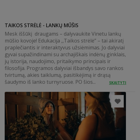
TAIKOS STRĖLĖ - LANKŲ MŪŠIS
Mesk iššūkį draugams – dalyvaukite Vinetu lankų
mūšio kovoje! Edukacija ,,Taikos strėlė” – tai akiratį
praplečiantis ir interaktyvus užsiėmimas. Jo dalyviai
gyvai supažindinami su archajiškais indėnų ginklais,
jų istorija, naudojimo, pritaikymo principais ir
filosofija. Programos dalyviai išbandys savo rankos
tvirtumą, akies taiklumą, pasitikėjimą ir drąsą
šaudymo iš lanko turnyruose. PO šios...
SKAITYTI