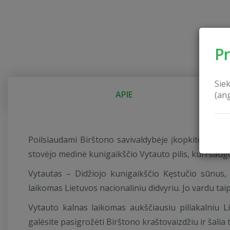
P
Sie
APIE
(an
Poilsiaudami Birštono savivaldybėje įkopkite į Vytau
stovėjo medinė kunigaikščio Vytauto pilis, kuri saug
Vytautas – Didžiojo kunigaikščio Kęstučio sūnus, 
laikomas Lietuvos nacionaliniu didvyriu. Jo vardu tai
Vytauto kalnas laikomas aukščiausiu piliakalniu L
galėsite pasigrožėti Birštono kraštovaizdžiu ir šali