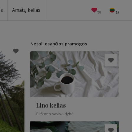
os
Amatų kelias
(0)
LT
EN
Amatai
Edukacijos
Unesco
Netoli esančios pramogos
Lino kelias
Birštono savivaldybė