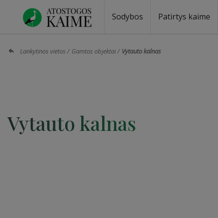
Sodybos
Patirtys kaime
Sodybos prie ežero
Sodybos vestuvėms
Sodybos poilsiui
Vilos, rezidencijos
Sodybos renginiams
Kempingai
Stovyklavietės
Pirties nuom
Baidarių nu
Lankytinos vietos
Gamtos objektai
Vytauto kalnas
Vytauto kalnas