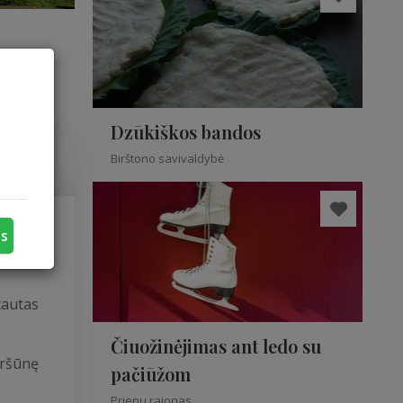
Dzūkiškos bandos
Birštono savivaldybė
us
ant jo
tautas
Čiuožinėjimas ant ledo su
iršūnę
pačiūžom
Prienų rajonas