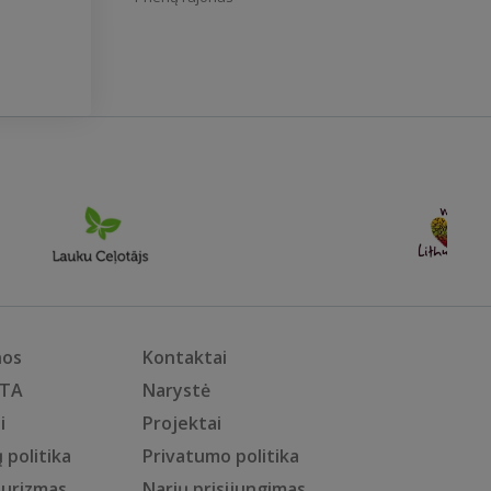
nos
Kontaktai
KTA
Narystė
i
Projektai
 politika
Privatumo politika
turizmas
Narių prisijungimas