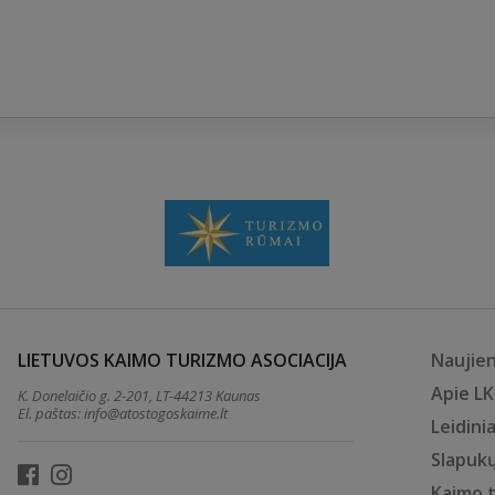
LIETUVOS KAIMO TURIZMO ASOCIACIJA
Naujie
Apie L
K. Donelaičio g. 2-201, LT-44213 Kaunas
El. paštas:
info@atostogoskaime.lt
Leidinia
Slapukų
Kaimo 