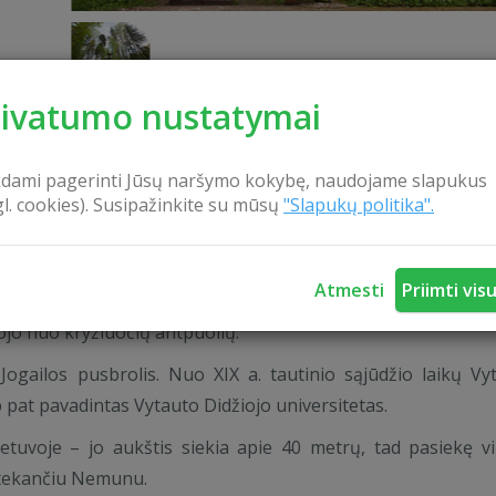
rivatumo nustatymai
kdami pagerinti Jūsų naršymo kokybę, naudojame slapukus
KONTAKTAI
gl. cookies). Susipažinkite su mūsų
"Slapukų politika".
Atmesti
Priimti vis
to kalną (Birštono piliakalnį). Jis garsus tuo, kad kadaise 
ojo nuo kryžiuočių antpuolių.
Jogailos pusbrolis. Nuo XIX a. tautinio sąjūdžio laikų Vy
p pat pavadintas Vytauto Didžiojo universitetas.
ietuvoje – jo aukštis siekia apie 40 metrų, tad pasiekę v
a tekančiu Nemunu.