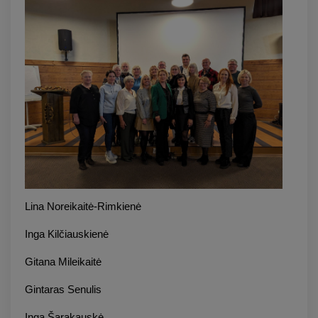
Lina Noreikaitė-Rimkienė
Inga Kilčiauskienė
Gitana Mileikaitė
Gintaras Senulis
Inga Šarakauskė