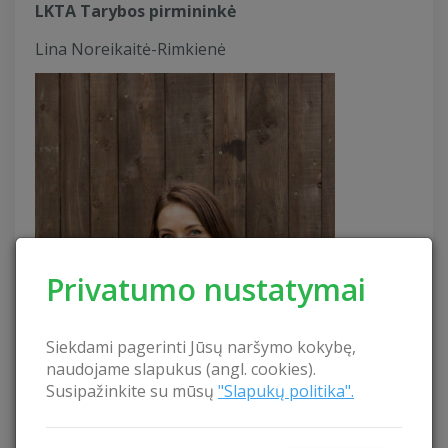
LKTA Tarybos pirmininkė
Lina Noreikaitė-Rimkienė
Privatumo nustatymai
Siekdami pagerinti Jūsų naršymo kokybę,
naudojame slapukus (angl. cookies).
Susipažinkite su mūsų
"Slapukų politika".