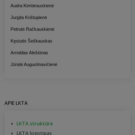
Audra Kimbirauskienė
Jurgita Krištupienė
Petrutė Račkauskienė
Kęstutis Šeškauskas
Arnoldas Alešiūnas
Jūratė Augustinavičienė
APIE LKTA
LKTA struktūra
LKTA logotipas