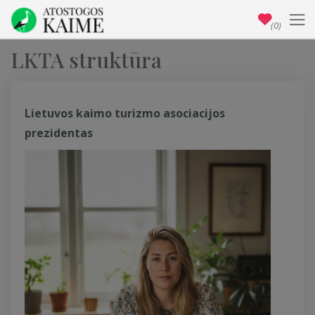
(0)
LKTA struktūra
Lietuvos kaimo turizmo asociacijos
prezidentas