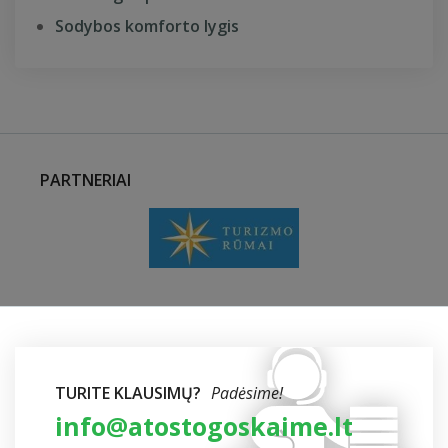
Sodybos komforto lygis
PARTNERIAI
TURITE KLAUSIMŲ?
Padėsime!
info@atostogoskaime.lt