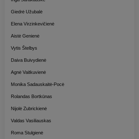
Giedrė Užubalė
Elena Virzinkevičienė
Aistė Genienė
Vytis Štelbys
Daiva Buivydienė
Agnė Vaitkuvienė
Monika Sadauskaitė-Pocė
Rolandas Bortkūnas
Nijolė Zubrickienė
Valdas Vasiliauskas
Roma Stulgienė