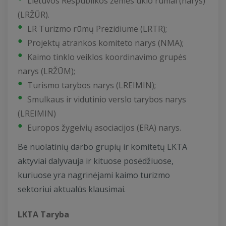
Lietuvos Respublikos žemės ūkio rūmai (narys)
(LRŽŪR).
LR Turizmo rūmų Prezidiume (LRTR);
Projektų atrankos komiteto narys (NMA);
Kaimo tinklo veiklos koordinavimo grupės
narys (LRŽŪM);
Turismo tarybos narys (LREIMIN);
Smulkaus ir vidutinio verslo tarybos narys
(LREIMIN)
Europos žygeivių asociacijos (ERA) narys.
Be nuolatinių darbo grupių ir komitetų LKTA
aktyviai dalyvauja ir kituose posėdžiuose,
kuriuose yra nagrinėjami kaimo turizmo
sektoriui aktualūs klausimai.
LKTA Taryba