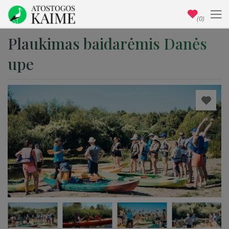
(0)
Plaukimas baidarėmis Danės
upe