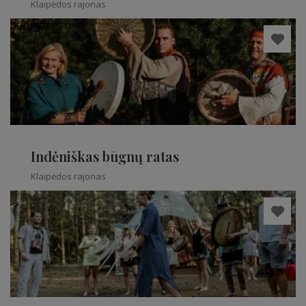
Klaipėdos rajonas
Indėniškas būgnų ratas
Klaipėdos rajonas