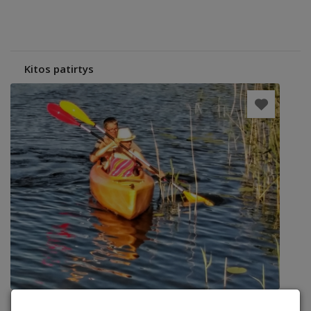
Kitos patirtys
Baidarė (2 suaugę+1 vaikas)