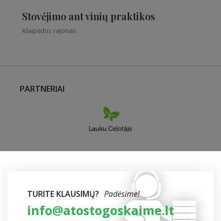
Stovėjimo ant vinių praktikos
Klaipėdos rajonas
PARTNERIAI
TURITE KLAUSIMŲ?
Padėsime!
info@atostogoskaime.lt