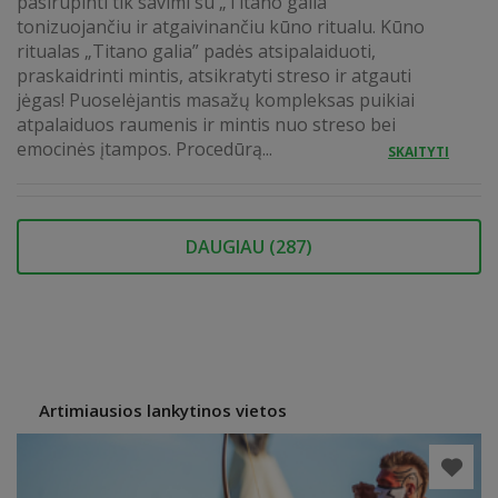
pasirūpinti tik savimi su „Titano galia”
tonizuojančiu ir atgaivinančiu kūno ritualu. Kūno
ritualas „Titano galia” padės atsipalaiduoti,
praskaidrinti mintis, atsikratyti streso ir atgauti
jėgas! Puoselėjantis masažų kompleksas puikiai
atpalaiduos raumenis ir mintis nuo streso bei
emocinės įtampos. Procedūrą...
SKAITYTI
DAUGIAU (
287
)
Artimiausios lankytinos vietos