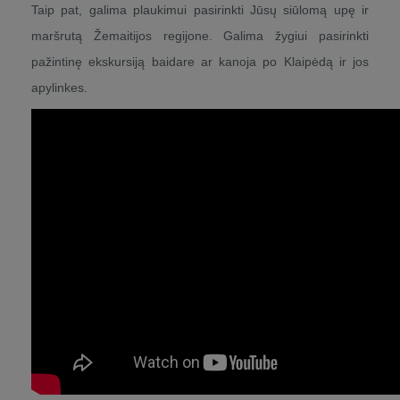
Taip pat, galima plaukimui pasirinkti Jūsų siūlomą upę ir
maršrutą Žemaitijos regijone. Galima žygiui pasirinkti
pažintinę ekskursiją baidare ar kanoja po Klaipėdą ir jos
apylinkes.