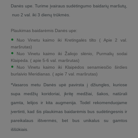
Danės upe. Turime įvairaus sudėtingumo baidarių maršutų,
nuo 2 val. iki 3 dienų trūkmės.
Plaukimas baidarėmis Danės upe:
Nuo Vinetu kaimo iki Kretingalės tilto ( Apie 2 val.
maršrutas)
Nuo Vinetu kaimo iki Žaliojo slėnio, Purmalių sodai
Klaipėda. ( apie 5-6 val. maršrutas)
Nuo Vinetu kaimo iki Klaipėdos senamiesčio širdies
burlaivio Meridianas. ( apie 7 val. maršrutas)
*Vasaros metu Danės upė pavirsta į džiungles, kuriose
supa medžių koridoriai, įkritę medžiai, šakos, natūrali
gamta, lelijos ir kita augmenija. Todėl rekomenduojame
įvertinti, kad šis plaukimas baidarėmis bus sudėtingesnis ir
pareikalaus ištvermės, bet bus unikalus su gamtos
iššūkiais.