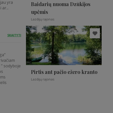
 jau yra
Baidarių nuoma Dzūkijos
ar...
upėmis
Lazdijų rajonas
SKAITYTI
ga"
rivačiam
a " sodyboje
Pirtis ant pačio ežero kranto
os
ams
Lazdijų rajonas
elis