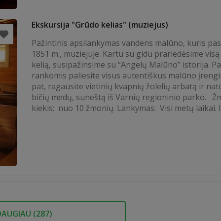
Ekskursija "Grūdo kelias" (muziejus)
Pažintinis apsilankymas vandens malūno, kuris pas
1851 m., muziejuje. Kartu su gidu prariedėsime vis
kelią, susipažinsime su “Angelų Malūno” istorija. P
rankomis paliesite visus autentiškus malūno įreng
pat, ragausite vietinių kvapnių žolelių arbatą ir na
bičių medų, suneštą iš Varnių regioninio parko. Ž
kiekis: nuo 10 žmonių. Lankymas: Visi metų laikai. I
DAUGIAU (
287
)