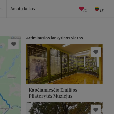
os
Amatų kelias
(0)
LT
EN
Amatai
Edukacijos
Unesco
Artimiausios lankytinos vietos
Kapčiamiesčio Emilijos
Pliaterytės Muziejus