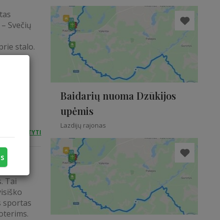
tas
 – Svečių
rie stalo.
ką su
arbata,
e...
Baidarių nuoma Dzūkijos
upėmis
Lazdijų rajonas
SKAITYTI
us
tamą
. Tai
isiško
s sportas
oterims.