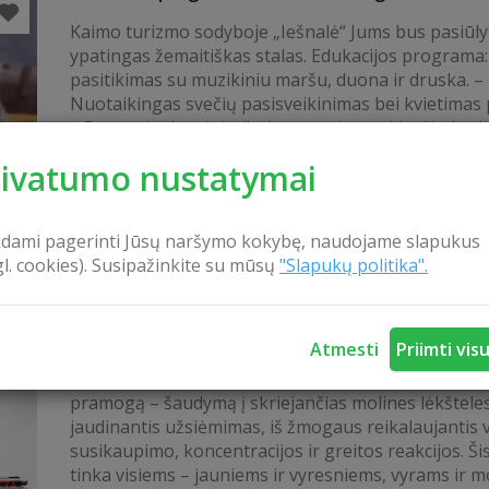
Kaimo turizmo sodyboje „Iešnalė“ Jums bus pasiūly
ypatingas žemaitiškas stalas. Edukacijos programa:
pasitikimas su muzikiniu maršu, duona ir druska. –
Nuotaikingas svečių pasisveikinimas bei kvietimas p
– Ragausite kastinį, cibulynę, sprigotę, kiaulės kar
troškintais raugintais kopūstais, užsigersite mėtų 
rivatumo nustatymai
skanausite naminį pyragą. – Išgirsite pasakojimą api
kdami pagerinti Jūsų naršymo kokybę, naudojame slapukus
gl. cookies). Susipažinkite su mūsų
"Slapukų politika".
Šaudymas į skriejančias lėkšteles „50 taikinių“
Atmesti
Priimti vis
Padovanokite artimiesiems ar kolegoms nepamirš
pramogą – šaudymą į skriejančias molines lėkšteles
jaudinantis užsiėmimas, iš žmogaus reikalaujantis v
susikaupimo, koncentracijos ir greitos reakcijos. Ši
tinka visiems – jauniems ir vyresniems, vyrams ir m