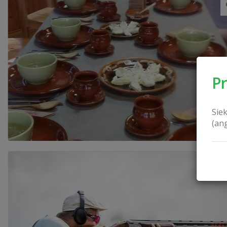
P
Sie
(an