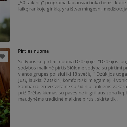
„50 taikinių“ programa labiausiai tinka tiems, kurie
laikę rankoje ginklą, yra ištvermingesni, medžiotojai 
Pirties nuoma
Sodybos su pirtimi nuoma Dzūkijoje "Dzūkijos uo
sodybos malkinė pirtis Siūlome sodybą su pirtimi p
vienos grupės poilsiui iki 18 svečių. " Dzūkijos uog
Jūsų laukia: 7 atskiri, komfortiški miegamieji 4 voni
kambariai erdvi svetainė su židiniu jaukiems vakar
prižiūrėtas kiemas su pavėsine ir griliaus zona liept
maudynėms tradicinė malkinė pirtis , skirta tik...