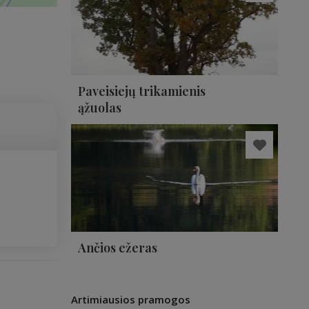
Paveisiejų trikamienis
ąžuolas
Ančios ežeras
Artimiausios pramogos