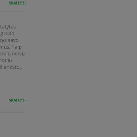
SKAITYTI
tatytas
ą grūdo
atys savo
imus. Taip
tūralų mūsų
monių
š anksto...
SKAITYTI