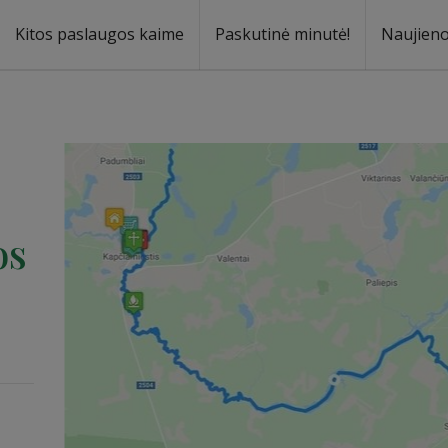
Kitos paslaugos kaime
Paskutinė minutė!
Naujien
a
oma
os