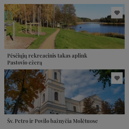
Pėsčiųjų rekreacinis takas aplink
Pastovio ežerą
Šv. Petro ir Povilo bažnyčia Molėtuose