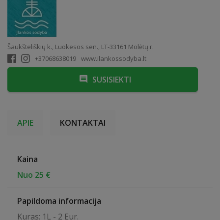
Šaukšteliškių k., Luokesos sen., LT-33161 Molėtų r.
+37068638019
www.ilankossodyba.lt
SUSISIEKTI
APIE
KONTAKTAI
Kaina
Nuo 25 €
Papildoma informacija
Kuras: 1L - 2 Eur.