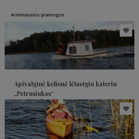
Artimiausios pramogos
Apžvalginė kelionė lėtaeigiu kateriu
„Petrusiukas“
Molėtų rajonas