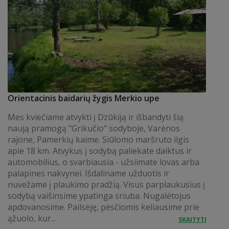
Orientacinis baidarių žygis Merkio upe
Mes kviečiame atvykti į Dzūkiją ir išbandyti šią
naują pramogą "Grikučio" sodyboje, Varėnos
rajone, Pamerkių kaime. Siūlomo maršruto ilgis
apie 18 km. Atvykus į sodybą paliekate daiktus ir
automobilius, o svarbiausia - užsiimate lovas arba
palapines nakvynei. Išdaliname užduotis ir
nuvežame į plaukimo pradžią. Visus parplaukusius į
sodybą vaišinsime ypatinga sriuba. Nugalėtojus
apdovanosime. Pailsėję, pėsčiomis keliausime prie
ąžuolo, kur...
SKAITYTI