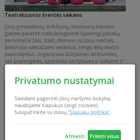
Teatralizuotos šventės vaikams
Jūsų gimtadienių, krikštynų, išleistuvių šventes
galime paversti stebuklingomis! Spalvingi pasakų
personažai žais, šoks, dainuos su Jūsų svečiais,
dekoruos vaikučiams veidelius, rengs lelių teatro
pasirodymus, organizuos kūrybines dirbtuvėles,
ves pramogines, sportines varžytuves ir vaikams ir
tėveliams bei užtikrins šventinę nuotaiką :)
SKAITYTI
Privatumo nustatymai
Siekdami pagerinti Jūsų naršymo kokybę,
naudojame slapukus (angl. cookies).
Susipažinkite su mūsų
"Slapukų politika".
Atmesti
Priimti visus