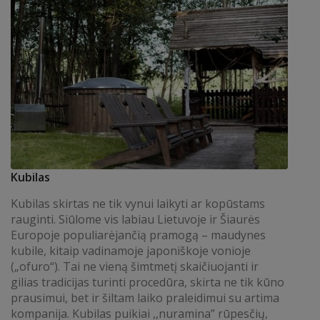
Kubilas
Kubilas skirtas ne tik vynui laikyti ar kopūstams
rauginti. Siūlome vis labiau Lietuvoje ir Šiaurės
Europoje populiarėjančią pramogą – maudynes
kubile, kitaip vadinamoje japoniškoje vonioje
(„ofuro“). Tai ne vieną šimtmetį skaičiuojanti ir
gilias tradicijas turinti procedūra, skirta ne tik kūno
prausimui, bet ir šiltam laiko praleidimui su artima
kompanija. Kubilas puikiai ,,nuramina” rūpesčių,