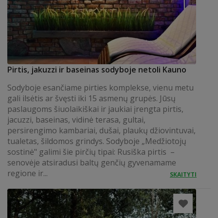
Pirtis, jakuzzi ir baseinas sodyboje netoli Kauno
Sodyboje esančiame pirties komplekse, vienu metu
gali ilsėtis ar švęsti iki 15 asmenų grupės. Jūsų
paslaugoms šiuolaikiškai ir jaukiai įrengta pirtis,
jacuzzi, baseinas, vidinė terasa, gultai,
persirengimo kambariai, dušai, plaukų džiovintuvai,
tualetas, šildomos grindys. Sodyboje „Medžiotojų
sostinė" galimi šie pirčių tipai: Rusiška pirtis –
senovėje atsiradusi baltų genčių gyvenamame
regione ir...
SKAITYTI