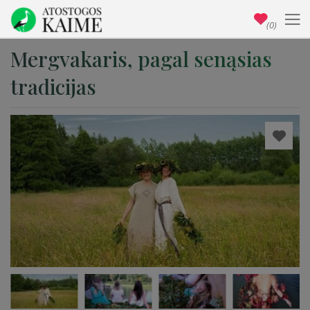
(0)
Mergvakaris, pagal senąsias
tradicijas