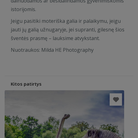
dainuodamos ar besidalindamos gyvenimiškomis
istorijomis.
Jeigu pasitiki moteriška galia ir palaikymu, jeigu
jauti jų galią užnugaryje, jei supranti, gilesnę šios
šventės prasmę – lauksime atvykstant.
Nuotraukos: Milda HE Photography
Kitos patirtys