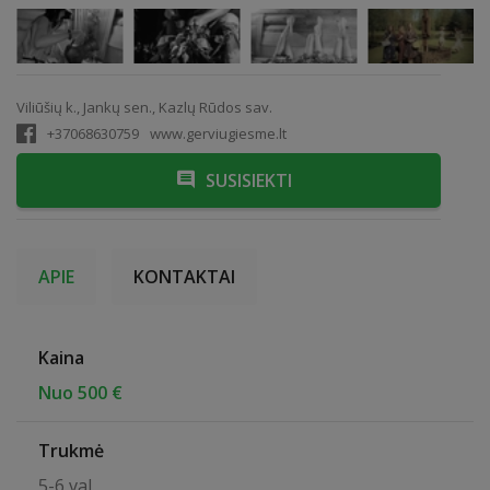
Viliūšių k., Jankų sen., Kazlų Rūdos sav.
+37068630759
www.gerviugiesme.lt
SUSISIEKTI
APIE
KONTAKTAI
Kaina
Nuo 500 €
Trukmė
5-6 val.