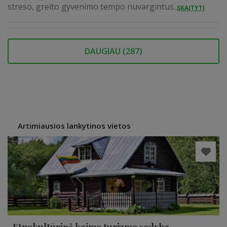
streso, greito gyvenimo tempo nuvargintus...
SKAITYTI
DAUGIAU (
287
)
Artimiausios lankytinos vietos