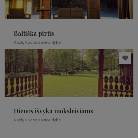
Baltiška pirtis
Kazlų Rūdos savivaldybė
Dienos išvyka moksleiviams
Kazlų Rūdos savivaldybė