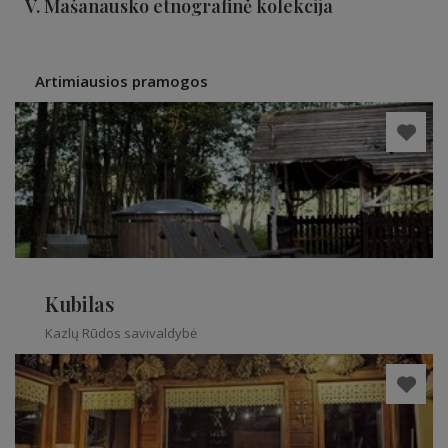
V. Mašanausko etnografinė kolekcija
Artimiausios pramogos
Kubilas
Kazlų Rūdos savivaldybė