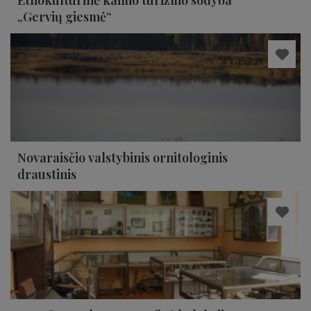
Etnokultūrinė kaimo turizmo sodyba
„Gervių giesmė“
Novaraisčio valstybinis ornitologinis
draustinis