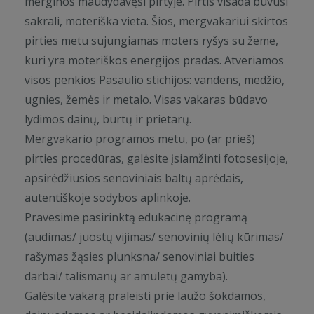
merginos maudydavęsi pirtyje. Pirtis visada buvusi
sakrali, moteriška vieta. Šios, mergvakariui skirtos
pirties metu sujungiamas moters ryšys su žeme,
kuri yra moteriškos energijos pradas. Atveriamos
visos penkios Pasaulio stichijos: vandens, medžio,
ugnies, žemės ir metalo. Visas vakaras būdavo
lydimos dainų, burtų ir prietarų.
Mergvakario programos metu, po (ar prieš)
pirties procedūras, galėsite įsiamžinti fotosesijoje,
apsirėdžiusios senoviniais baltų aprėdais,
autentiškoje sodybos aplinkoje.
Pravesime pasirinktą edukacinę programą
(audimas/ juostų vijimas/ senovinių lėlių kūrimas/
rašymas žąsies plunksna/ senoviniai buities
darbai/ talismanų ar amuletų gamyba).
Galėsite vakarą praleisti prie laužo šokdamos,