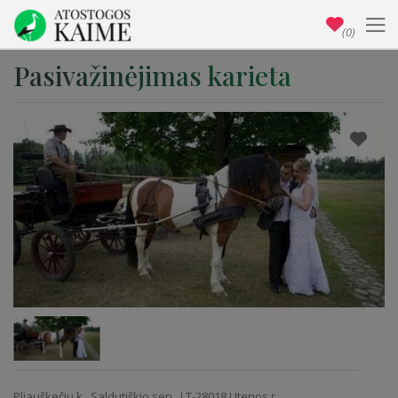
(0)
Pasivažinėjimas karieta
Pliauškečių k., Saldutiškio sen., LT-28018 Utenos r.