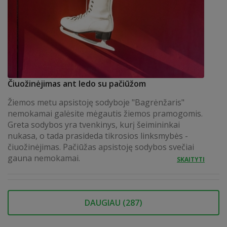
Čiuožinėjimas ant ledo su pačiūžom
Žiemos metu apsistoję sodyboje "Bagrėnžaris"
nemokamai galėsite mėgautis žiemos pramogomis.
Greta sodybos yra tvenkinys, kurį šeimininkai
nukasa, o tada prasideda tikrosios linksmybės -
čiuožinėjimas. Pačiūžas apsistoję sodybos svečiai
gauna nemokamai.
SKAITYTI
DAUGIAU (
287
)