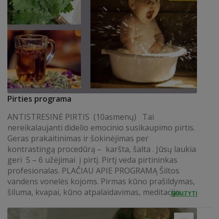
Pirties programa
ANTISTRESINĖ PIRTIS (10asmenų) Tai
nereikalaujanti didelio emocinio susikaupimo pirtis.
Geras prakaitinimas ir šokinėjimas per
kontrastingą procedūrą – karšta, šalta . Jūsų laukia
geri 5 – 6 užėjimai į pirtį. Pirtį veda pirtininkas
profesionalas. PLAČIAU APIE PROGRAMĄ Šiltos
vandens vonelės kojoms. Pirmas kūno prašildymas,
šiluma, kvapai, kūno atpalaidavimas, meditacija....
SKAITYTI