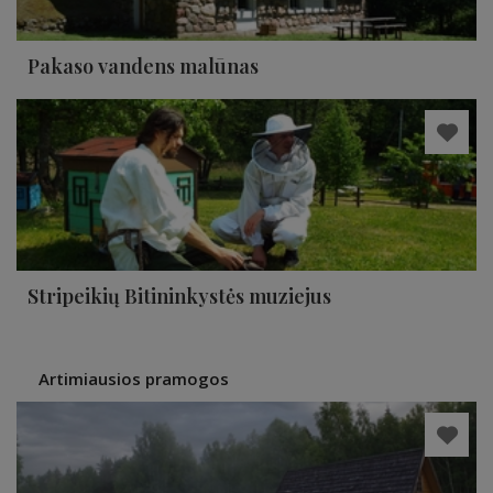
Pakaso vandens malūnas
Stripeikių Bitininkystės muziejus
Artimiausios pramogos