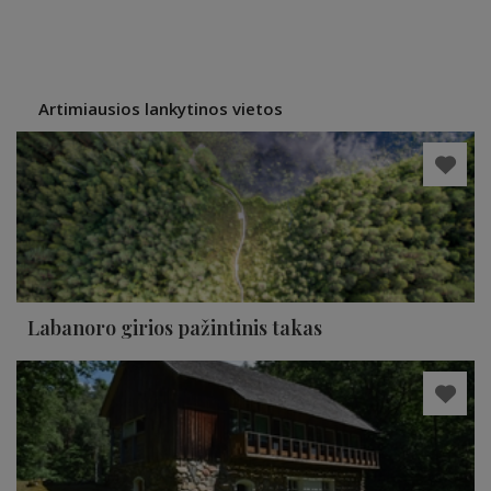
Artimiausios lankytinos vietos
Labanoro girios pažintinis takas