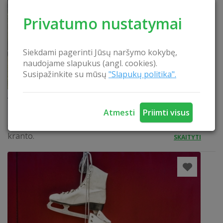
Privatumo nustatymai
Siekdami pagerinti Jūsų naršymo kokybę,
naudojame slapukus (angl. cookies).
Susipažinkite su mūsų
"Slapukų politika".
Apiplauki Trikojo ežerą valtimi
Atmesti
Priimti visus
Nori ramybės? Atrask tai gamtoje! Apiplauk Trikojo
ežerą valtimi:) Apsistok namelyje ant pačio ežero
kranto.
SKAITYTI