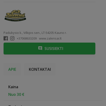
Padubysio k., Vilkijos sen., LT-54205 Kauno r.
+37068633209
www.zalensai.lt
SUSISIEKTI
APIE
KONTAKTAI
Kaina
Nuo 30 €