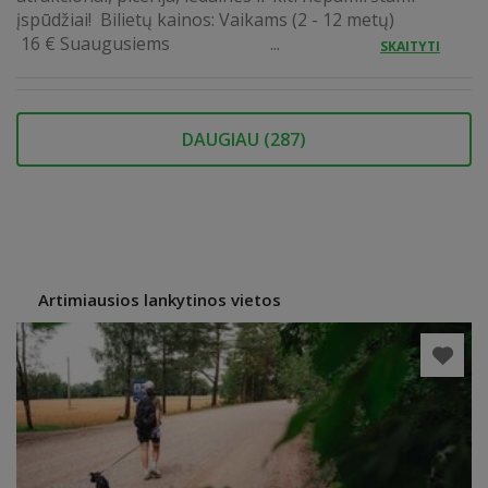
įspūdžiai! Bilietų kainos: Vaikams (2 - 12 metų)
16 € Suaugusiems ...
SKAITYTI
DAUGIAU (
287
)
Artimiausios lankytinos vietos