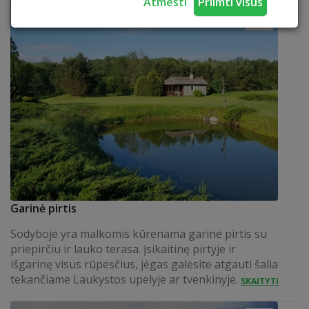
Atmesti
Priimti visus
Garinė pirtis
Sodyboje yra malkomis kūrenama garinė pirtis su
priepirčiu ir lauko terasa. Įsikaitinę pirtyje ir
išgarinę visus rūpesčius, jėgas galėsite atgauti šalia
tekančiame Laukystos upelyje ar tvenkinyje.
SKAITYTI