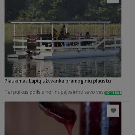
Plaukimas Lapių užtvanka pramoginiu plaustu
Tai puikus poilsis norint paįvairinti savo vasarą.
SKAITYTI