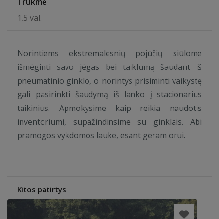
Trukmė
1,5 val.
Norintiems ekstremalesnių pojūčių siūlome
išmėginti savo jėgas bei taiklumą šaudant iš
pneumatinio ginklo, o norintys prisiminti vaikystę
gali pasirinkti šaudymą iš lanko į stacionarius
taikinius. Apmokysime kaip reikia naudotis
inventoriumi, supažindinsime su ginklais. Abi
pramogos vykdomos lauke, esant geram orui.
Kitos patirtys