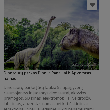
Dinozaurų parkas Dino.lt Radailiai ir Apverstas
namas
Dinozaurų parke Jūsų laukia 52 apsigyvenę
riaumojantys ir judantys dinozaurai, aktyvios
pramogos, 5D kinas, elektromobiliai, veidrodžių
labirintas, apverstas namas bei kiti išskirtiniai
atrakcionai, picerija, ledainės ir kiti nepamirštami