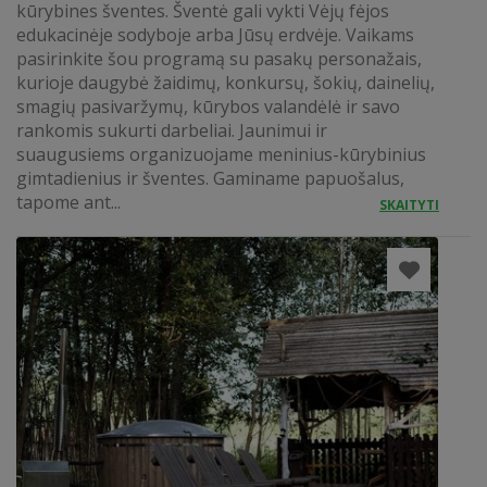
kūrybines šventes. Šventė gali vykti Vėjų fėjos
edukacinėje sodyboje arba Jūsų erdvėje. Vaikams
pasirinkite šou programą su pasakų personažais,
kurioje daugybė žaidimų, konkursų, šokių, dainelių,
smagių pasivaržymų, kūrybos valandėlė ir savo
rankomis sukurti darbeliai. Jaunimui ir
suaugusiems organizuojame meninius-kūrybinius
gimtadienius ir šventes. Gaminame papuošalus,
tapome ant...
SKAITYTI