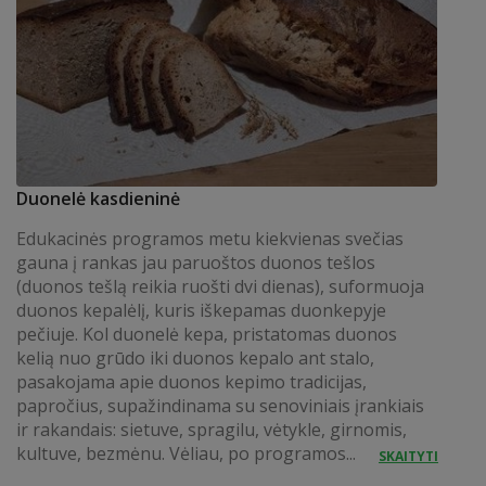
Duonelė kasdieninė
Edukacinės programos metu kiekvienas svečias
gauna į rankas jau paruoštos duonos tešlos
(duonos tešlą reikia ruošti dvi dienas), suformuoja
duonos kepalėlį, kuris iškepamas duonkepyje
pečiuje. Kol duonelė kepa, pristatomas duonos
kelią nuo grūdo iki duonos kepalo ant stalo,
pasakojama apie duonos kepimo tradicijas,
papročius, supažindinama su senoviniais įrankiais
ir rakandais: sietuve, spragilu, vėtykle, girnomis,
kultuve, bezmėnu. Vėliau, po programos...
SKAITYTI