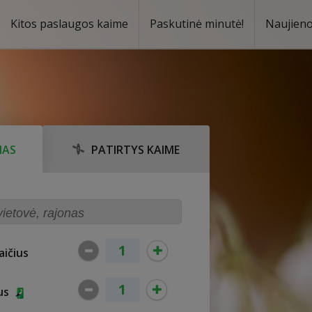
Kitos paslaugos kaime
Paskutinė minutė!
Naujien
a
oma
MAS
PATIRTYS KAIME
ičius
ius