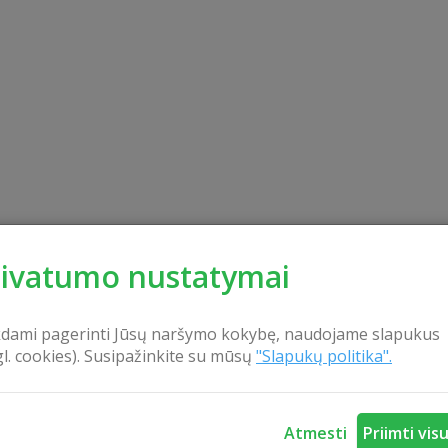
rivatumo nustatymai
kdami pagerinti Jūsų naršymo kokybę, naudojame slapukus
gl. cookies). Susipažinkite su mūsų
"Slapukų politika".
Atmesti
Priimti vis