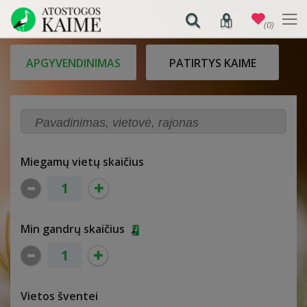
(0)
APGYVENDINIMAS
PATIRTYS KAIME
Miegamų vietų skaičius
Min gandrų skaičius
Vietos šventei