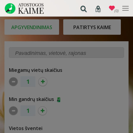
(0)
APGYVENDINIMAS
PATIRTYS KAIME
Miegamų vietų skaičius
Min gandrų skaičius
Vietos šventei