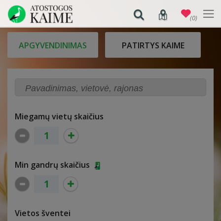
(0)
APGYVENDINIMAS
PATIRTYS KAIME
Miegamų vietų skaičius
Min gandrų skaičius
Vietos šventei