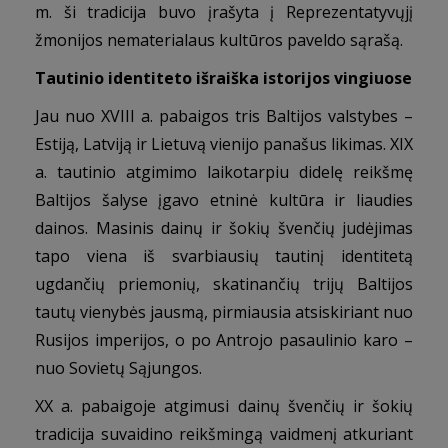
m. ši tradicija buvo įrašyta į Reprezentatyvųjį
žmonijos nematerialaus kultūros paveldo sąrašą.
Tautinio identiteto išraiška istorijos vingiuose
Jau nuo XVIII a. pabaigos tris Baltijos valstybes –
Estiją, Latviją ir Lietuvą vienijo panašus likimas. XIX
a. tautinio atgimimo laikotarpiu didelę reikšmę
Baltijos šalyse įgavo etninė kultūra ir liaudies
dainos. Masinis dainų ir šokių švenčių judėjimas
tapo viena iš svarbiausių tautinį identitetą
ugdančių priemonių, skatinančių trijų Baltijos
tautų vienybės jausmą, pirmiausia atsiskiriant nuo
Rusijos imperijos, o po Antrojo pasaulinio karo –
nuo Sovietų Sąjungos.
XX a. pabaigoje atgimusi dainų švenčių ir šokių
tradicija suvaidino reikšmingą vaidmenį atkuriant