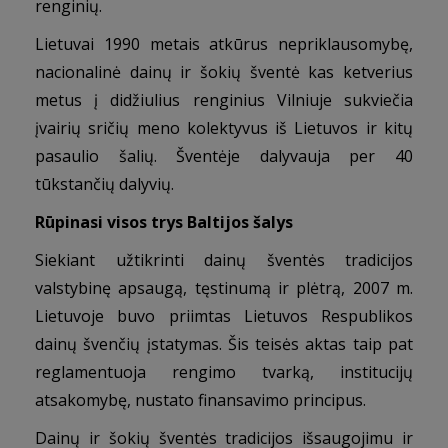
renginių.
Lietuvai 1990 metais atkūrus nepriklausomybę,
nacionalinė dainų ir šokių šventė kas ketverius
metus į didžiulius renginius Vilniuje sukviečia
įvairių sričių meno kolektyvus iš Lietuvos ir kitų
pasaulio šalių. Šventėje dalyvauja per 40
tūkstančių dalyvių.
Rūpinasi visos trys Baltijos šalys
Siekiant užtikrinti dainų šventės tradicijos
valstybinę apsaugą, tęstinumą ir plėtrą, 2007 m.
Lietuvoje buvo priimtas Lietuvos Respublikos
dainų švenčių įstatymas. Šis teisės aktas taip pat
reglamentuoja rengimo tvarką, institucijų
atsakomybę, nustato finansavimo principus.
Dainų ir šokių šventės tradicijos išsaugojimu ir