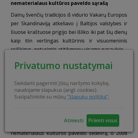
n
ematerialaus kultūros paveldo sąrašą
Dainų švenčių tradicijos iš vidurio Vakarų Europos
per Skandinaviją atkeliavo į Baltijos valstybes ir
šiuose kraštuose prigijo bei išliko iki pat šių dienų
kaip itin vertingas kultūrinis ir visuomeninis
reiškinys, neturintis atitikmenų visame pasaulyje.
Tradicija tapusios Lietuvos dainų šventės
Privatumo nustatymai
išaukština tautinės kultūros gyvybingumą,
tėvynės meilę bei solidarumą ir paties žmogaus
Siekdami pagerinti Jūsų naršymo kokybę,
meninę saviraišką. Šventė suburia skirtingas
naudojame slapukus (angl. cookies).
kartas bei padeda ugdyti etines vertybes.
Susipažinkite su mūsų
"Slapukų politika".
2003 m. lapkričio 7 d. Estijos, Latvijos ir Lietuvos
dainų ir šokių švenčių tradiciją bei simboliką
Atmesti
Priimti visus
UNESCO pripažino kaip Žmonijos žodinio ir
nematerialaus kultūros paveldo šedevrą, o 2008