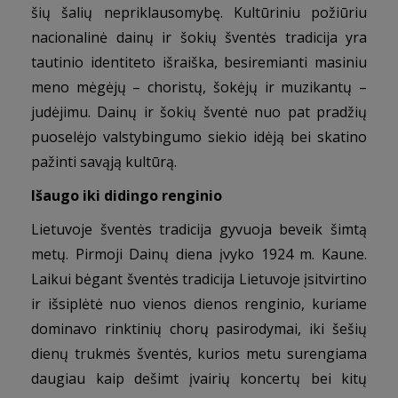
šių šalių nepriklausomybę. Kultūriniu požiūriu
nacionalinė dainų ir šokių šventės tradicija yra
tautinio identiteto išraiška, besiremianti masiniu
meno mėgėjų – choristų, šokėjų ir muzikantų –
judėjimu. Dainų ir šokių šventė nuo pat pradžių
puoselėjo valstybingumo siekio idėją bei skatino
pažinti savąją kultūrą.
Išaugo iki didingo renginio
Lietuvoje šventės tradicija gyvuoja beveik šimtą
metų. Pirmoji Dainų diena įvyko 1924 m. Kaune.
Laikui bėgant šventės tradicija Lietuvoje įsitvirtino
ir išsiplėtė nuo vienos dienos renginio, kuriame
dominavo rinktinių chorų pasirodymai, iki šešių
dienų trukmės šventės, kurios metu surengiama
daugiau kaip dešimt įvairių koncertų bei kitų