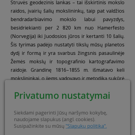
Struvės geodezinis lankas – tai išskirtinis mokslo
raidos, įvairių šalių mokslininkų, taip pat valdžios
bendradarbiavimo mokslo labui pavyzdys,
besidriekianti per 2 820 km nuo Hamerfesto
(Norvegija) iki Juodosios jūros ir kertanti 10 šalių.
Šis tyrimas padėjo nustatyti tikslų mūsų planetos
dydį ir formą ir yra svarbus žingsnis pasaulinėje
Žemės mokslų ir topografinio kartografavimo
raidoje. Grandinę 1816–1855 m. išmatavo keli
mokslininkai, o jiems vadovavo ir metodiką sukūrė
astronomas Frydrichas Georgas Vilhelmas Struvė
Privatumo nustatymai
(Friedrich Georg Wilhelm Struve). Gautais
dienovidinio lanko matavimo rezultatais visą
šimtmetį buvo naudotasi skaičiuojant Žemės
Siekdami pagerinti Jūsų naršymo kokybę,
naudojame slapukus (angl. cookies).
elipsoido parametrus.
Susipažinkite su mūsų
"Slapukų politika".
Kad Struvės geodezinis lankas (angl.
Struve