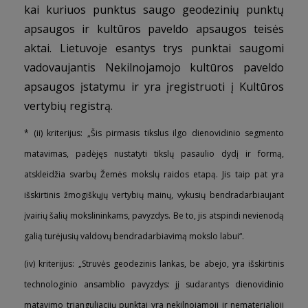
kai kuriuos punktus saugo geodezinių punktų
apsaugos ir kultūros paveldo apsaugos teisės
aktai. Lietuvoje esantys trys punktai saugomi
vadovaujantis Nekilnojamojo kultūros paveldo
apsaugos įstatymu ir yra įregistruoti į Kultūros
vertybių registrą.
* (ii) kriterijus: „Šis pirmasis tikslus ilgo dienovidinio segmento
matavimas, padėjęs nustatyti tikslų pasaulio dydį ir formą,
atskleidžia svarbų Žemės mokslų raidos etapą. Jis taip pat yra
išskirtinis žmogiškųjų vertybių mainų, vykusių bendradarbiaujant
įvairių šalių mokslininkams, pavyzdys. Be to, jis atspindi nevienodą
galią turėjusių valdovų bendradarbiavimą mokslo labui“.
(iv) kriterijus: „Struvės geodezinis lankas, be abejo, yra išskirtinis
technologinio ansamblio pavyzdys: jį sudarantys dienovidinio
matavimo trianguliacijų punktai yra nekilnojamoji ir nematerialioji