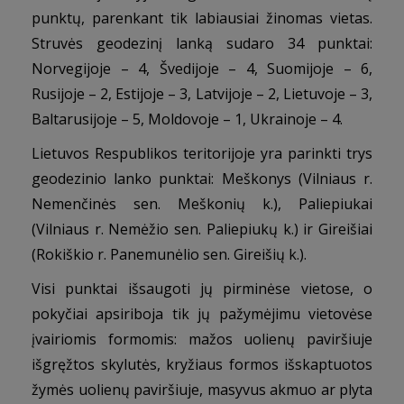
punktų, parenkant tik labiausiai žinomas vietas.
Struvės geodezinį lanką sudaro 34 punktai:
Norvegijoje – 4, Švedijoje – 4, Suomijoje – 6,
Rusijoje – 2, Estijoje – 3, Latvijoje – 2, Lietuvoje – 3,
Baltarusijoje – 5, Moldovoje – 1, Ukrainoje – 4.
Lietuvos Respublikos teritorijoje yra parinkti trys
geodezinio lanko punktai: Meškonys (Vilniaus r.
Nemenčinės sen. Meškonių k.), Paliepiukai
(Vilniaus r. Nemėžio sen. Paliepiukų k.) ir Gireišiai
(Rokiškio r. Panemunėlio sen. Gireišių k.).
Visi punktai išsaugoti jų pirminėse vietose, o
pokyčiai apsiriboja tik jų pažymėjimu vietovėse
įvairiomis formomis: mažos uolienų paviršiuje
išgręžtos skylutės, kryžiaus formos išskaptuotos
žymės uolienų paviršiuje, masyvus akmuo ar plyta