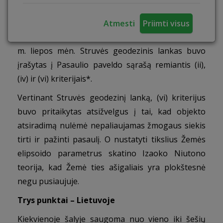
Geodetic Arc)
būtų įrašytas į Pasaulio paveldo
sąrašą bendradarbiavo dešimt šalių rengdamos
Atmesti
Priimti visus
paraišką, projektą koordinuojant Suomijai. 2005
m. liepos mėn. Struvės geodezinis lankas buvo
įrašytas į Pasaulio paveldo sąrašą remiantis (ii),
(iv) ir (vi) kriterijais*.
Vertinant Struvės geodezinį lanką, (vi) kriterijus
buvo pritaikytas atsižvelgus į tai, kad objekto
atsiradimą nulėmė nepaliaujamas žmogaus siekis
tirti ir pažinti pasaulį. O nustatyti tikslius Žemės
elipsoido parametrus skatino Izaoko Niutono
teorija, kad Žemė ties ašigaliais yra plokštesnė
negu pusiaujuje.
Trys punktai – Lietuvoje
Kiekvienoje šalyje saugoma nuo vieno iki šešių