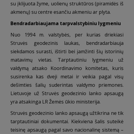
su įklijuota žyme, uolienų struktūros (piramidės iš
akmenų) su centre esančiu akmeniu ar plyta.
Bendradarbiaujama tarpvalstybiniu lygmeniu
Nuo 1994 m. valstybės, per kurias driekiasi
Struvės geodezinis laukas, bendradarbiauja
siekdamos surasti, ištirti bei įamžinti šių istorinių
matavimų vietas. Tarptautiniu lygmeniu už
valdymą atsako Koordinavimo komitetas, kuris
susirenka kas dveji metai ir veikia pagal visų
dešimties šalių suderintas valdymo priemones.
Lietuvoje už Struvės geodezinio lanko apsaugą
yra atsakinga LR Žemės ūkio ministerija.
Struvės geodezinio lanko apsaugą užtikrina ne tik
tarptautiniai dokumentai. Kiekviena šalis suteikė
teisinę apsaugą pagal savo nacionalinę sistemą –