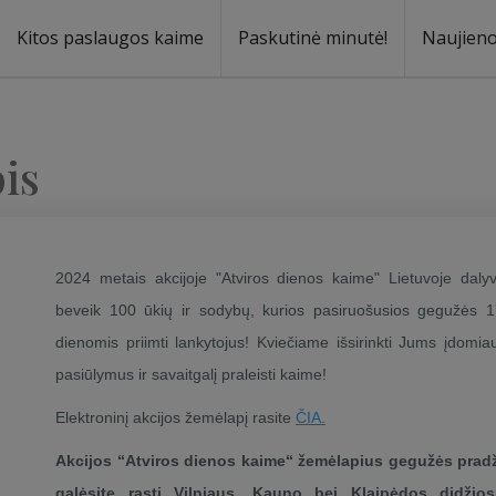
Kitos paslaugos kaime
Paskutinė minutė!
Naujien
a
oma
is
2024 metais akcijoje "Atviros dienos kaime" Lietuvoje daly
beveik 100 ūkių ir sodybų, kurios pasiruošusios gegužės 
dienomis priimti lankytojus! Kviečiame išsirinkti Jums įdomia
pasiūlymus ir savaitgalį praleisti kaime!
Elektroninį akcijos žemėlapį rasite
ČIA.
Akcijos “Atviros dienos kaime“ žemėlapius gegužės pradž
galėsite rasti Vilniaus, Kauno bei Klaipėdos didžios