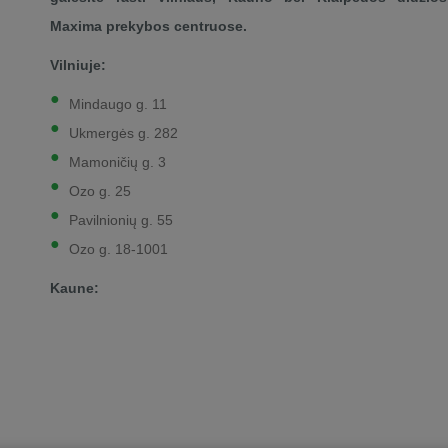
Maxima prekybos centruose.
Vilniuje:
Mindaugo g. 11
Ukmergės g. 282
Mamoničių g. 3
Ozo g. 25
Pavilnionių g. 55
Ozo g. 18-1001
Kaune: