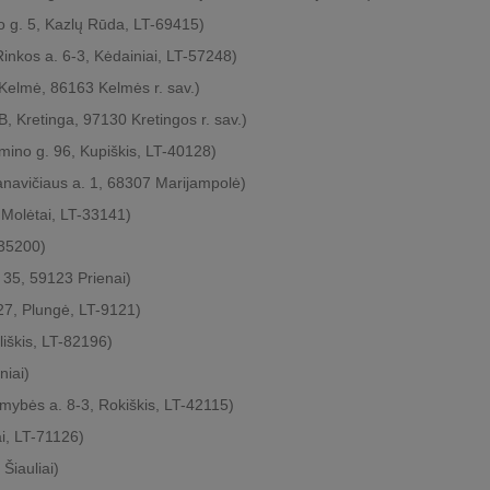
mo g. 5, Kazlų Rūda, LT-69415)
Rinkos a. 6-3, Kėdainiai, LT-57248)
, Kelmė, 86163 Kelmės r. sav.)
B, Kretinga, 97130 Kretingos r. sav.)
imino g. 96, Kupiškis, LT-40128)
sanavičiaus a. 1, 68307 Marijampolė)
, Molėtai, LT-33141)
-35200)
. 35, 59123 Prienai)
 27, Plungė, LT-9121)
liškis, LT-82196)
niai)
omybės a. 8-3, Rokiškis, LT-42115)
ai, LT-71126)
Šiauliai)