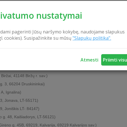
rivatumo nustatymai
kdami pagerinti Jūsų naršymo kokybę, naudojame slapukus
gl. cookies). Susipažinkite su mūsų
"Slapukų politika".
. 5, Bareikiškių k., Vilniaus r., LT-13176)
 takas 1, Raudondvaris, Kaunas)
Atmesti
Priimti vis
 5, Gargždai, LT-96122)
o g. 1-33, Alytus, 62137 Alytaus m. sav.)
 Biržai, 41148 Biržų r. sav.)
 g. 3, 66204 Druskininkai)
 A, Ignalina)
 3, Jonava, LT-55171)
 9, Joniškis LT- 84147)
o g. 48, Kaišiadorys, LT-56121)
Girėno g. 45B, 69219, Kalvarija, 69219 Kalvarijos sav.)