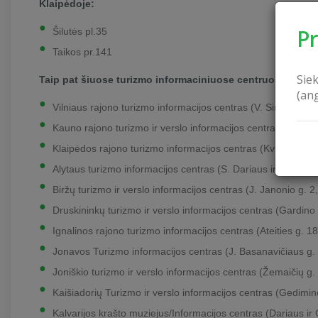
Klaipėdoje:
P
Šilutės pl.35
Taikos pr.141
Sie
Taip pat šiuose turizmo informaciniuose centruose:
(an
Vilniaus rajono turizmo informacijos centras (V. Sirokomlės g
Kauno rajono turizmo ir verslo informacijos centras (Pilies
Klaipėdos rajono turizmo informacijos centras (Kvietinių g.
Alytaus turizmo informacijos centras (S. Dariaus ir S. Girėn
Biržų turizmo ir verslo informacijos centras (J. Janonio g. 2,
Druskininkų turizmo ir verslo informacijos centras (Gardino
Ignalinos rajono turizmo informacijos centras (Ateities g. 18
Jonavos Turizmo informacijos centras (J. Basanavičiaus g.
Joniškio turizmo ir verslo informacijos centras (Žemaičių g.
Kaišiadorių Turizmo ir verslo informacijos centras (Gedimin
Kalvarijos krašto muziejus/Informacijos centras (Dariaus ir 