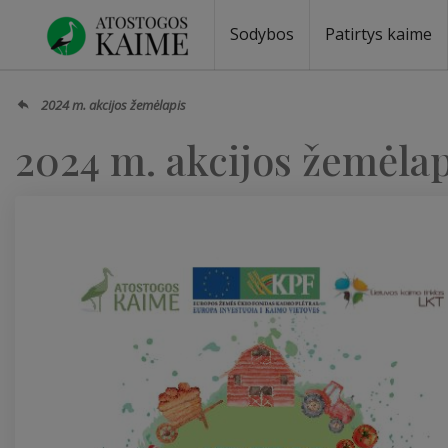
Sodybos
Patirtys kaime
Sodybos prie ežero
Sodybos vestuvėms
Sodybos poilsiui
Vilos, rezidencijos
Sodybos renginiams
Kempingai
Stovyklavietės
Pirties nuom
Baidarių nu
2024 m. akcijos žemėlapis
2024 m. akcijos žemėlap