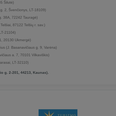
5 Šilutė)
o g. 2, Švenčionys, LT-18109)
 g. 38A, 72242 Tauragė)
elšiai, 87122 Telšių r. sav.)
 LT-21104)
. 1, 20130 Ukmergė)
ius (J. Basanavičiaus g. 9, Varėna)
vičiaus a. 7, 70101 Vilkaviškis)
Zarasai, LT-32110)
io g. 2-201, 44213, Kaunas).