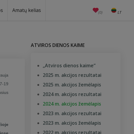
os
Amatų kelias
(0)
LT
EN
Amatai
Edukacijos
Unesco
ATVIROS DIENOS KAIME
„Atviros dienos kaime“
2025 m. akcijos rezultatai
vauja
17-19
2025 m. akcijos žemėlapis
usius
2024 m. akcijos rezultatai
2024 m. akcijos žemėlapis
2023 m. akcijos rezultatai
2023 m. akcijos žemėlapis
ioje
2022 m. akcijos rezultatai
iose