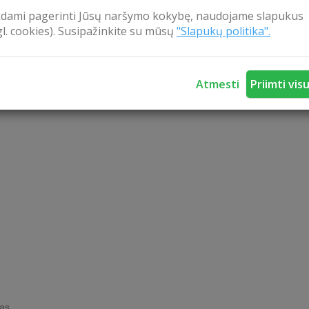
kdami pagerinti Jūsų naršymo kokybę, naudojame slapukus
gl. cookies). Susipažinkite su mūsų
"Slapukų politika".
i
Atmesti
Priimti vis
nas