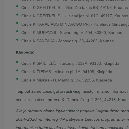
Circle K GREITKELIS I - Briedžių takas 6B, 49106, Kaunas
Circle K GREITKELIS II - Islandijos pl. 61C, 49117, Kaunas
Circle K KARALIAUS MINDAUGO PR. - Karaliaus Mindaugo
Circle K MURAVA II - Savanorių pr. 404, 50300, Kaunas
Circle K SANTAKA - Jonavos g. 38, 44263, Kaunas
Klaipėda:
Circle K SMILTELĖ - Taikos pr. 112A, 93150, Klaipėda
Circle K ŽIEDAS - Vilniaus pl. 1A, 94105, Klaipėda
Circle K Miškas - H. Manto g. 96, 92295, Klaipėda
Taip pat žemėlapius galite rasti visų miestų Turizmo informaci
asociacijos ofise, adresu K. Donelaičio g. 2-201, 44213, Kaun
Akcija organizuojama įgyvendinant projektą “Agroturizmo produ
2014–2020 m. Interreg V-A Latvijos ir Lietuvos programa. Ši 
informacijos turinį atsako Lietuvos kaimo turizmo asociacija. 