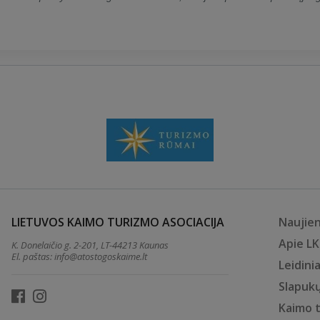
LIETUVOS KAIMO TURIZMO ASOCIACIJA
Naujie
Apie L
K. Donelaičio g. 2-201, LT-44213 Kaunas
El. paštas:
info@atostogoskaime.lt
Leidinia
Slapukų
Kaimo 