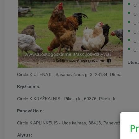
Ci
Ci
Ci
Ci
Ci
Ci
Uten
Circle K UTENA II - Basanavičiaus g. 3, 28134, Utena
Kryžkalnis:
Circle K KRYŽKALNIS - Pikelių k., 60376, Pikelių k.
Panevėžio r.:
Circle K APLINKELIS - Ūtos kaimas, 38413, Panevėžio r.
P
Alytus: