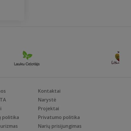
nos
Kontaktai
KTA
Narystė
i
Projektai
 politika
Privatumo politika
turizmas
Narių prisijungimas