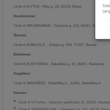
Sie
Circle K ALYTUS - Rūtų g. 2B, 62119, Alytus
(an
Druskininkai:
Circle K DRUSKININKAI - Čiurlionio g. 113, 66161, Druskininka
Šiauliai:
Circle K DUBIJOS G. - Dubijos g. 20A, 77207, Šiauliai
Elektrėnai:
Circle K ELEKTRĖNAI - Sabališkių g. 1F, 26001, Elektrėnai
Grigiškės:
Circle K GRIGIŠKĖS - Dėdeliškių k., 21401, Dėdeliškių k.
Kaunas:
Circle K IX Fortas - Vakarinis aplinkkelis 10, 48182, Kaunas
Circle K SAVANORIŲ PR.- Savanorių pr. 321, 50120, Kau