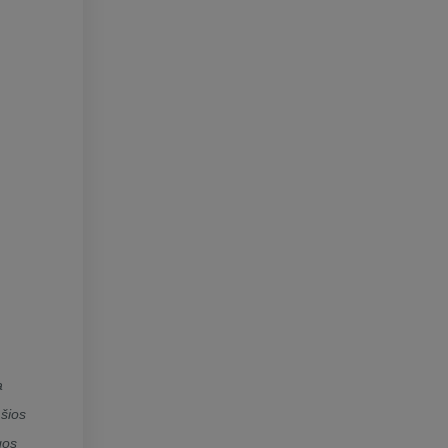
a
šios
gos