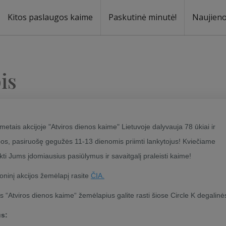
Kitos paslaugos kaime
Paskutinė minutė!
Naujien
a
oma
is
metais akcijoje "Atviros dienos kaime" Lietuvoje dalyvauja 78 ūkiai ir
os, pasiruošę gegužės 11-13 dienomis priimti lankytojus! Kviečiame
nkti Jums įdomiausius pasiūlymus ir savaitgalį praleisti kaime!
roninį akcijos žemėlapį rasite
ČIA.
os “Atviros dienos kaime“ žemėlapius galite rasti šiose Circle K degalinė
us: