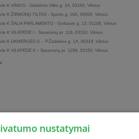
rcle K VINGIS - Geležinio Vilko g. 2A, 03150, Vilnius
rcle K ŽIRMŪNŲ TILTAS - Sporto g. 16A, 09200, Vilnius
rcle K ŠALIA PARLAMENTO - Goštauto g. 13, 01108, Vilnius
rcle K VILKPĖDĖ I - Savanorių pr. 118, 03150, Vilnius
rcle K UKMERGĖS G. - P.Žadeikos g. 1A, 06319, Vilnius
rcle K VILKPĖDĖ II – Savanorių pr. 119A, 03150, Vilnius
a:
rivatumo nustatymai