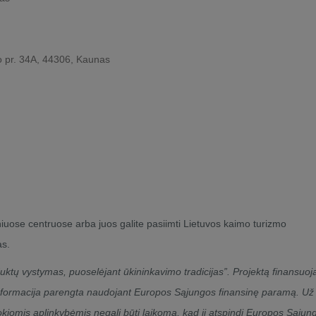
 pr. 34A, 44306, Kaunas
niuose centruose arba juos galite pasiimti Lietuvos kaimo turizmo
as.
ktų vystymas, puoselėjant ūkininkavimo tradicijas”. Projektą finansuoj
informacija parengta naudojant Europos Sąjungos finansinę paramą. Už 
Jokiomis aplinkybėmis negali būti laikoma, kad ji atspindi Europos Sąjun