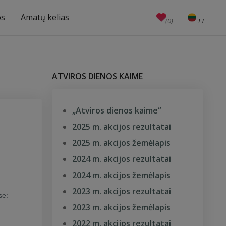
os
Amatų kelias
(0)
LT
EN
Amatai
Edukacijos
Unesco
ATVIROS DIENOS KAIME
„Atviros dienos kaime“
2025 m. akcijos rezultatai
2025 m. akcijos žemėlapis
2024 m. akcijos rezultatai
2024 m. akcijos žemėlapis
2023 m. akcijos rezultatai
se:
2023 m. akcijos žemėlapis
2022 m. akcijos rezultatai