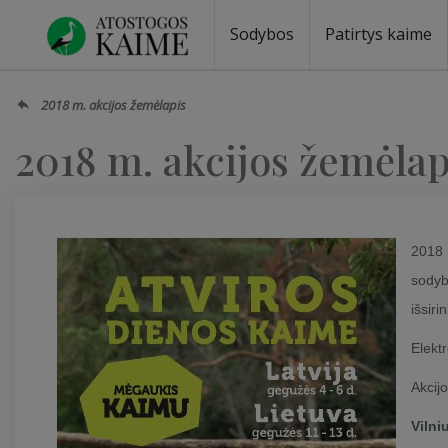
Sodybos
Patirtys kaime
Sodybos prie ežero
Sodybos vestuvėms
Sodybos poilsiui
Vilos, rezidencijos
Sodybos renginiams
Kempingai
Stovyklavietės
Pirties nuom
Baidarių nu
2018 m. akcijos žemėlapis
2018 m. akcijos žemėlap
2018 
sodyb
išsiri
Elekt
Akcij
Vilni