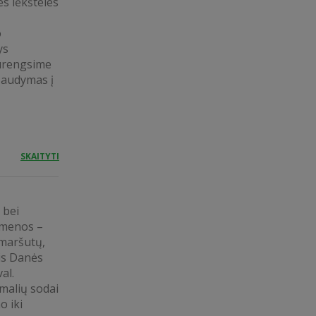
s lėkšteles
o
ys
surengsime
 Šaudymas į
SKAITYTI
 bei
kmenos –
maršutų,
is Danės
al.
rmalių sodai
o iki