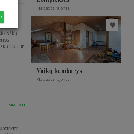
Klaipėdos rajonas
us
šių ožkų
ienos
žkų ūkiu ir
Vaikų kambarys
Klaipėdos rajonas
SKAITYTI
patirkite