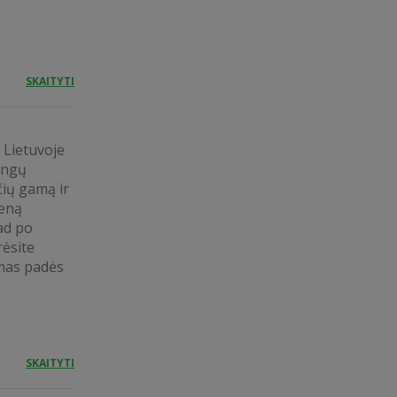
SKAITYTI
 Lietuvoje
ingų
čių gamą ir
ieną
ad po
ėsite
imas padės
SKAITYTI