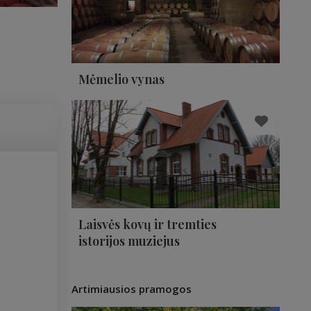
Mėmelio vynas
Laisvės kovų ir tremties
istorijos muziejus
Artimiausios pramogos