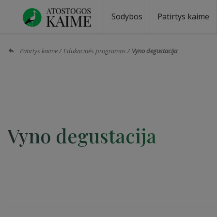
Sodybos
Patirtys kaime
Sodybos prie ežero
Sodybos vestuvėms
Sodybos poilsiui
Vilos, rezidencijos
Sodybos renginiams
Kempingai
Stovyklavietės
Pirties nuom
Baidarių nu
Patirtys kaime
Edukacinės programos
Vyno degustacija
Vyno degustacija