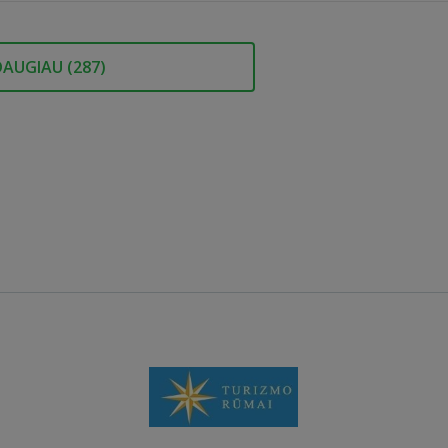
DAUGIAU (
287
)