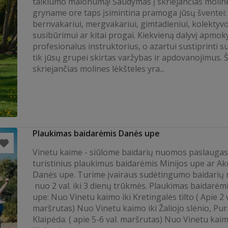
taiklumo malonumą! Šaudymas į skriejančias moline
gryname ore taps įsimintina pramoga jūsų šventei:
bernvakariui, mergvakariui, gimtadieniui, kolektyv
susibūrimui ar kitai progai. Kiekvieną dalyvį apmok
profesionalus instruktorius, o azartui sustiprinti 
tik jūsų grupei skirtas varžybas ir apdovanojimus.
skriejančias molines lėkšteles yra...
Plaukimas baidarėmis Danės upe
Vinetu kaime - siūlome baidarių nuomos paslaugas
turistinius plaukimus baidarėmis Minijos upe ar A
Danės upe. Turime įvairaus sudėtingumo baidarių 
nuo 2 val. iki 3 dienų trūkmės. Plaukimas baidarėm
upe: Nuo Vinetu kaimo iki Kretingalės tilto ( Apie 2 v
maršrutas) Nuo Vinetu kaimo iki Žaliojo slėnio, Pu
Klaipėda. ( apie 5-6 val. maršrutas) Nuo Vinetu kaim