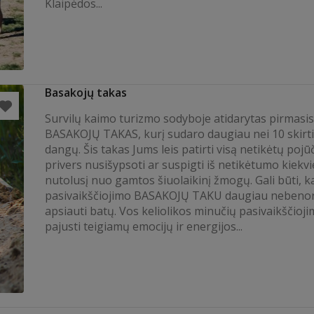
Klaipėdos...
Basakojų takas
Survilų kaimo turizmo sodyboje atidarytas pirmasis
BASAKOJŲ TAKAS, kurį sudaro daugiau nei 10 skirt
dangų. Šis takas Jums leis patirti visą netikėtų pojū
privers nusišypsoti ar suspigti iš netikėtumo kiekv
nutolusį nuo gamtos šiuolaikinį žmogų. Gali būti, k
pasivaikščiojimo BASAKOJŲ TAKU daugiau nebenor
apsiauti batų. Vos keliolikos minučių pasivaikščioj
pajusti teigiamų emocijų ir energijos...