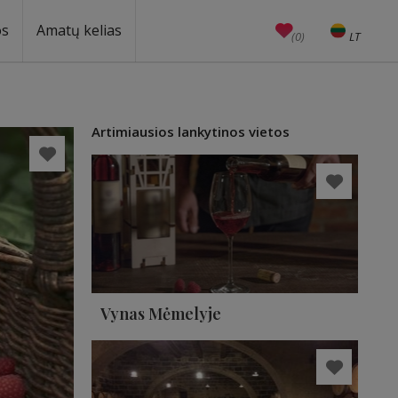
os
Amatų kelias
(0)
LT
EN
Amatai
Edukacijos
Unesco
Artimiausios lankytinos vietos
Vynas Mėmelyje