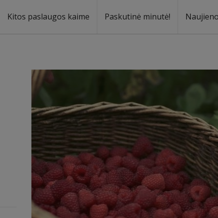
Kitos paslaugos kaime
Paskutinė minutė!
Naujien
a
oma