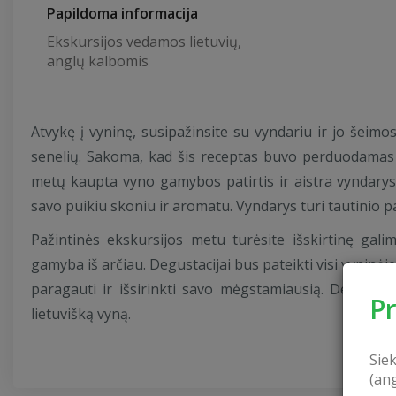
Papildoma informacija
Ekskursijos vedamos lietuvių,
anglų kalbomis
Atvykę į vyninę, susipažinsite su vyndariu ir jo šeim
senelių. Sakoma, kad šis receptas buvo perduodamas iš
metų kaupta vyno gamybos patirtis ir aistra vyndaryst
savo puikiu skoniu ir aromatu. Vyndarys turi tautinio pa
Pažintinės ekskursijos metu turėsite išskirtinę gal
gamyba iš arčiau. Degustacijai bus pateikti visi vyninėj
paragauti ir išsirinkti savo mėgstamiausią. Degusta
P
lietuvišką vyną.
Sie
(an